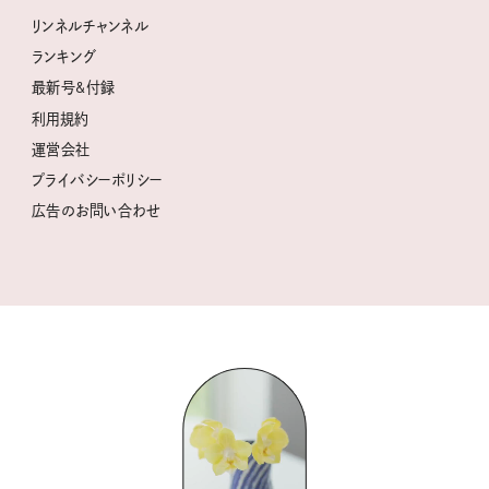
ときめく冬の贈りもの
クグロフの猫
リンネル暮らし部
リンネルチャンネル
リンネル 暮らしの道具大賞
クラフトビール案内
中沢元紀の板前さん入門
リンネルチャンネル
ランキング
ナチュラルメイクレッスン
母の日に贈りたい、お花モチーフのアイテム
空想喫茶トラノコクさんのあの店この店、喫茶訪問日記
おぱんつ君のわくわく楽しい一週間占い
最新号&付録
喜ばれる贈り物手帖
うちねこグランプリ2026、発表！
圷みほさんのゆるっと週末キャンプ通信
毎日が心地よくなるリンネルタロット
利用規約
2026年上半期占い大特集
豆柴・まもるくんの旅日記
運営会社
2025年下半期占い大特集
柳沢小実さんのお散歩するようなゆるり旅
プライバシーポリシー
猫と一緒に心地いい暮らし
広告のお問い合わせ
valoさんのかわいいもの探し
tsukuru & Lin. ツクルアンドリン
kippis（キッピス）
暮らしの時産テクニック
バッグの中身
コウケンテツのヒトワザ巡り
ノーラのフィンランド旅気分
街角ワンデイ
ドーナツハント