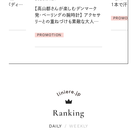
1本で汗ばむ季節も一日中心地よく
に過ごす私
デンマーク
クセサ
PROMOTION
PROMOTIO
素敵な大人の
Ranking
DAILY
/
WEEKLY