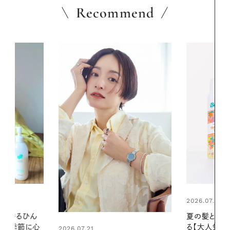
Recommend
2026.07.24
2026.06.01
夏の髪と心が瞬時にリフレッシュす
お出かけ前の
る【大人気のドライシャンプー】 この
の一日。汗ば