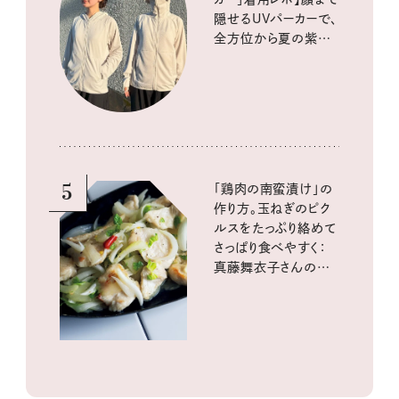
隠せるUVパーカーで、
全方位から夏の紫外
線をブロック
5
「鶏肉の南蛮漬け」の
作り方。玉ねぎのピク
ルスをたっぷり絡めて
さっぱり食べやすく：
真藤舞衣子さんの発
酵と酸味レシピ