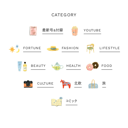
CATEGORY
最新号&付録
YOUTUBE
FORTUNE
FASHION
LIFESTYLE
BEAUTY
HEALTH
FOOD
CULTURE
北欧
旅
コミック