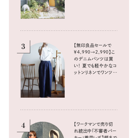
3
【無印良品セールで
￥4,990→2,990】こ
のデニムパンツは買
い！ 夏でも軽やかなコ
ットンリネンでワンツー
コーデに大活躍！
4
【ワークマンで売り切
れ続出中「不審者パー
カー」着用レポ】顔まで