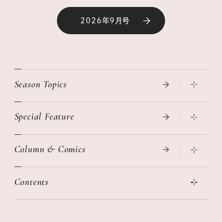
2026年9月号
Season Topics
Special Feature
真夏のひんやりグッズ 2026
大人のリュック探し 2026SS
Column & Comics
ニトリ・イケア・無印良品で賢くおしゃれなインテリア
2026年春夏 トレンドファッションニュース
この春ほしい大人のスニーカー 2026春夏
2026年下半期占い大特集
絶品、お餅レシピ大集合！
Contents
女子旅おすすめスポット 暮らすように心地いいリンネル旅ガイ
ぐれいさん
ド
本当に使える「旅道具」
明日もいい日になりますように
幸せな老後のための リンネルマネー講座
世界のサンタさんに会って来た！
清水みさとの食いしんぼう寄り道サウナ
リンネルおしゃれファッションスナップ
私の住むまち、好きな場所。LOCAL LIFE REPORT