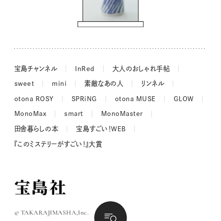
吉田羊さんの着物と12のアソビゴコロ
長谷川あかりさんの今週もお疲れ様つまみ
宝島チャンネル
InRed
大人のおしゃれ手帖
sweet
mini
素敵なあの人
リンネル
otona ROSY
SPRiNG
otona MUSE
GLOW
MonoMax
smart
MonoMaster
田舎暮らしの本
宝島すごい！WEB
『このミステリーがすごい！』大賞
© TAKARAJIMASHA,Inc.