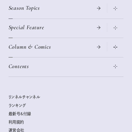
Season Topics
Special Feature
真夏のひんやりグッズ 2026
大人のリュック探し 2026SS
Column & Comics
ニトリ・イケア・無印良品で賢くおしゃれなインテリア
2026年春夏 トレンドファッションニュース
この春ほしい大人のスニーカー 2026春夏
2026年下半期占い大特集
絶品、お餅レシピ大集合！
Contents
女子旅おすすめスポット 暮らすように心地いいリンネル旅ガイ
ぐれいさん
ド
本当に使える「旅道具」
明日もいい日になりますように
幸せな老後のための リンネルマネー講座
世界のサンタさんに会って来た！
清水みさとの食いしんぼう寄り道サウナ
リンネルおしゃれファッションスナップ
私の住むまち、好きな場所。LOCAL LIFE REPORT
ときめく冬の贈りもの
クグロフの猫
リンネル暮らし部
リンネルチャンネル
リンネル 暮らしの道具大賞
クラフトビール案内
中沢元紀の板前さん入門
リンネルチャンネル
ランキング
ナチュラルメイクレッスン
母の日に贈りたい、お花モチーフのアイテム
空想喫茶トラノコクさんのあの店この店、喫茶訪問日記
おぱんつ君のわくわく楽しい一週間占い
最新号&付録
喜ばれる贈り物手帖
うちねこグランプリ2026、発表！
圷みほさんのゆるっと週末キャンプ通信
毎日が心地よくなるリンネルタロット
利用規約
2026年上半期占い大特集
豆柴・まもるくんの旅日記
運営会社