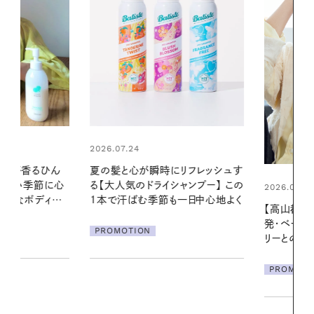
2026.07.24
ブが香るひん
夏の髪と心が瞬時にリフレッシュす
暑い季節に心
る【大人気のドライシャンプー】 この
2026.07.21
かなボディケ
1本で汗ばむ季節も一日中心地よく
【高山都さん
発・ベーリングの
PROMOTION
リーとの重ね
夏スタイル３
PROMOTIO