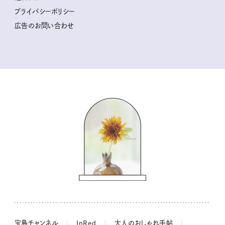
2025年下半期占い大特集
柳沢小実さんのお散歩するようなゆるり旅
プライバシーポリシー
猫と一緒に心地いい暮らし
広告のお問い合わせ
valoさんのかわいいもの探し
tsukuru & Lin. ツクルアンドリン
kippis（キッピス）
暮らしの時産テクニック
バッグの中身
コウケンテツのヒトワザ巡り
ノーラのフィンランド旅気分
街角ワンデイ
ドーナツハント
吉田羊さんの着物と12のアソビゴコロ
長谷川あかりさんの今週もお疲れ様つまみ
宝島チャンネル
InRed
大人のおしゃれ手帖