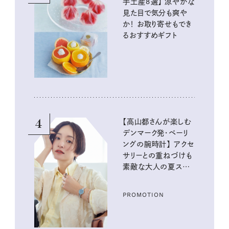
手土産８選】 涼やかな
見た目で気分も爽や
か！ お取り寄せもでき
るおすすめギフト
4
【高山都さんが楽しむ
デンマーク発・ベーリ
ングの腕時計】 アクセ
サリーとの重ねづけも
素敵な大人の夏スタイ
ル３選
PROMOTION