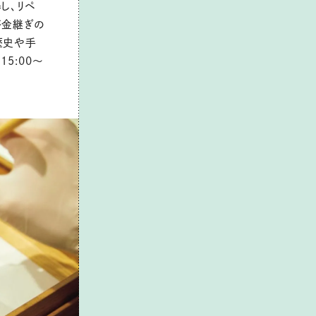
し、リペ
が金継ぎの
歴史や手
5:00～