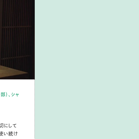
業部）、シャ
切にして
に使い続け