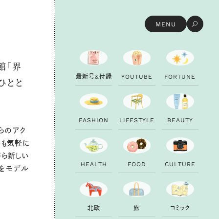
MENU
館「界
最
新
号
&
付
録
Y
O
U
T
U
B
E
F
O
R
T
U
N
E
ひとと
F
A
S
H
I
O
N
L
I
F
E
S
T
Y
L
E
B
E
A
U
T
Y
らのアク
らも気軽に
がら新しい
H
E
A
L
T
H
F
O
O
D
C
U
L
T
U
R
E
力をモデル
北
欧
旅
コ
ミ
ッ
ク