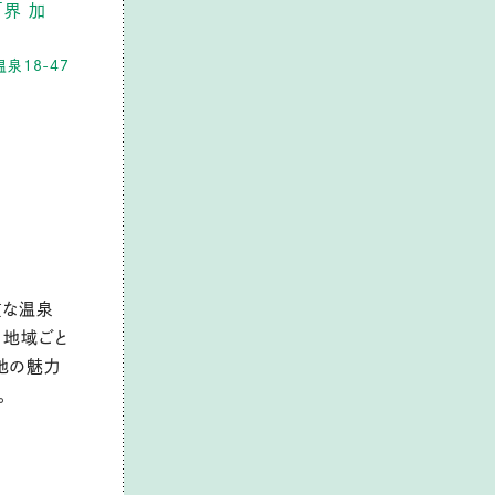
界 加
泉18-47
質な温泉
、地域ごと
地の魅力
。