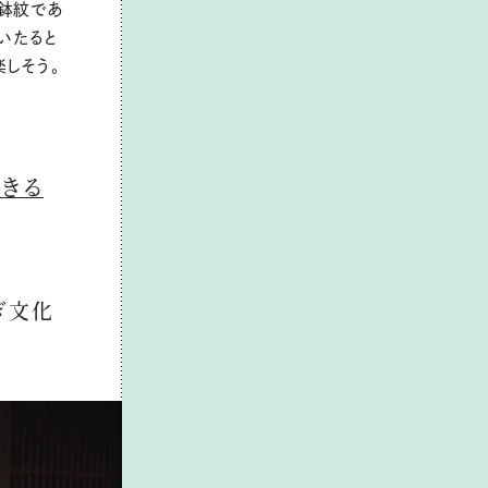
鉢紋であ
いたると
楽しそう。
きる
ぎ文化