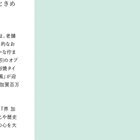
ときめ
は、老舗
象的なお
かな佇ま
引のオブ
谷焼タイ
風」が迎
、加賀百万
『界 加
化や歴史
の心を大