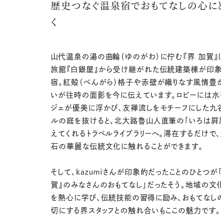
歴史つなぐ温泉宿でおもてなしの心に
く
山代温泉の湯の曲輪（ゆのがわ）に佇む『界 加賀』
旅館『白銀屋』から受け継がれた伝統建築棟が印
宿。紅殻（べんがら）格子や赤壁が織りなす風情豊
いが往時の面影を今に伝えています。ロビーには水
ジェが優美に浮かび、友禅流しをモチーフにした九
ルの庭を抜けると、北大路魯山人直筆の「いろは屛
えてくれるトラベルライブラリーへ。滞在するだけで
石の華麗な伝統文化に触れることができます。
そして、kazumiさんが印象的だったことのひとつが「
賀』のみなさんのおもてなし」だったそう。地域の文
を熱心に学び、伝統技能の習得に励み、おもてなし
切にする界スタッフとの触れ合いもここの魅力です。