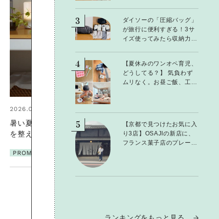
3
ダイソーの「圧縮バッグ」
が旅行に便利すぎる！3サ
イズ使ってみたら収納力に
感動：100均クイーン渋谷
飛鳥の『本当にいいもの』
4
【夏休みのワンオペ育児、
第10回③
どうしてる？】 気負わず
ムリなく。お昼ご飯、工
作、お片付けなど、親子で
一緒に楽しめる工夫
2026.06.01
暑い夏のナイトルーティン。私
5
【京都で見つけたお気に入
り3店】OSAJIの新店に、
を整える夜の爽やかご褒美ケア
フランス菓子店のプレート
ランチ……おいしいのんび
PROMOTION
り街歩き。
ランキングをもっと見る