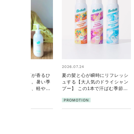
1
2026.07.24
けて、ハーブが香るひ
夏の髪と心が瞬時にリフレッシ
ェルと出合う。暑い季
ュする【大人気のドライシャン
よくうるおう、軽やか
プー】 この1本で汗ばむ季節も
ケア
一日中心地よく
ION
PROMOTION