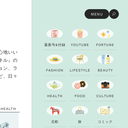
MENU
最
新
号
&
付
録
Y
O
U
T
U
B
E
F
O
R
T
U
N
E
心地いい
ネル』の
ョン、ラ
F
A
S
H
I
O
N
L
I
F
E
S
T
Y
L
E
B
E
A
U
T
Y
ど、日々
H
E
A
L
T
H
F
O
O
D
C
U
L
T
U
R
E
HEALTH
北
欧
旅
コ
ミ
ッ
ク