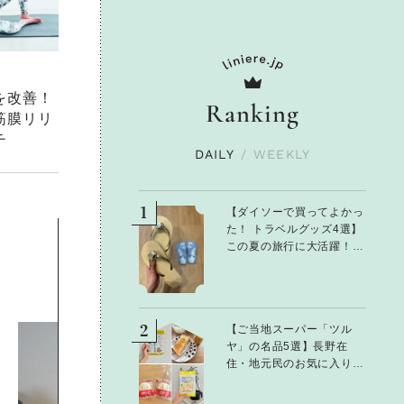
を改善！
Ranking
筋膜リリ
チ
DAILY
/
WEEKLY
1
【ダイソーで買ってよかっ
た！ トラベルグッズ4選】
この夏の旅行に大活躍！
かわいくて便利な厳選マス
トバイアイテム
2
【ご当地スーパー「ツル
ヤ」の名品5選】長野在
住・地元民のお気に入り！
軽井沢旅のお土産にもおす
すめのおいしいもの