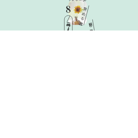
8
見
つ
め
る
先
花ごよみ
は
明
日
と
7
憧
れ
Fri