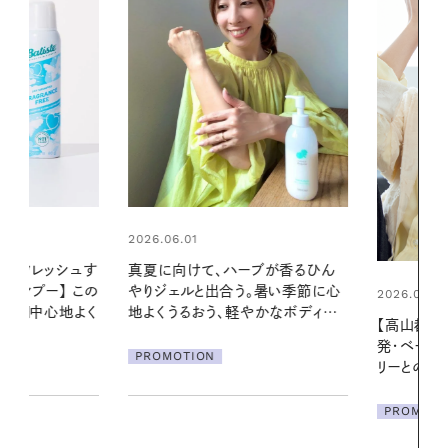
2026.06.01
リフレッシュす
真夏に向けて、ハーブが香るひん
ンプー】 この
やりジェルと出合う。暑い季節に心
2026.07.21
一日中心地よく
地よくうるおう、軽やかなボディケ
【高山都さん
ア
発・ベーリングの
PROMOTION
リーとの重ね
夏スタイル３
PROMOTIO