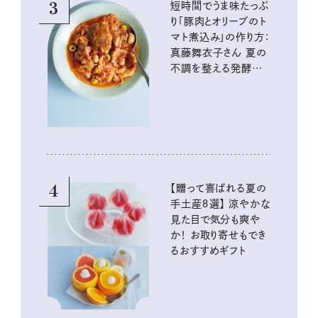
3
短時間でうま味たっぷ
り「豚肉とオリーブのト
マト煮込み」の作り方：
真藤舞衣子さん 夏の
不調を整える発酵レ
シピ
4
【贈って喜ばれる夏の
手土産８選】 涼やかな
見た目で気分も爽や
か！ お取り寄せもでき
るおすすめギフト