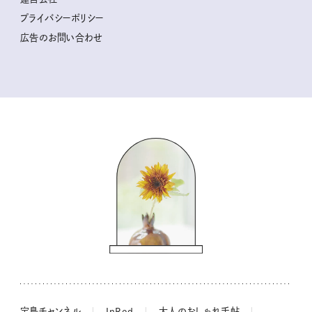
2025年下半期占い大特集
柳沢小実さんのお散歩するようなゆるり旅
プライバシーポリシー
猫と一緒に心地いい暮らし
広告のお問い合わせ
valoさんのかわいいもの探し
tsukuru & Lin. ツクルアンドリン
kippis（キッピス）
暮らしの時産テクニック
バッグの中身
コウケンテツのヒトワザ巡り
ノーラのフィンランド旅気分
街角ワンデイ
ドーナツハント
吉田羊さんの着物と12のアソビゴコロ
長谷川あかりさんの今週もお疲れ様つまみ
宝島チャンネル
InRed
大人のおしゃれ手帖