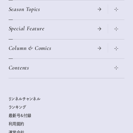
Season Topics
Special Feature
真夏のひんやりグッズ 2026
大人のリュック探し 2026SS
Column & Comics
ニトリ・イケア・無印良品で賢くおしゃれなインテリア
2026年春夏 トレンドファッションニュース
この春ほしい大人のスニーカー 2026春夏
2026年下半期占い大特集
絶品、お餅レシピ大集合！
Contents
女子旅おすすめスポット 暮らすように心地いいリンネル旅ガイ
ぐれいさん
ド
本当に使える「旅道具」
明日もいい日になりますように
幸せな老後のための リンネルマネー講座
世界のサンタさんに会って来た！
清水みさとの食いしんぼう寄り道サウナ
リンネルおしゃれファッションスナップ
私の住むまち、好きな場所。LOCAL LIFE REPORT
ときめく冬の贈りもの
クグロフの猫
リンネル暮らし部
リンネルチャンネル
リンネル 暮らしの道具大賞
クラフトビール案内
中沢元紀の板前さん入門
リンネルチャンネル
ランキング
ナチュラルメイクレッスン
母の日に贈りたい、お花モチーフのアイテム
空想喫茶トラノコクさんのあの店この店、喫茶訪問日記
おぱんつ君のわくわく楽しい一週間占い
最新号&付録
喜ばれる贈り物手帖
うちねこグランプリ2026、発表！
圷みほさんのゆるっと週末キャンプ通信
毎日が心地よくなるリンネルタロット
利用規約
2026年上半期占い大特集
豆柴・まもるくんの旅日記
運営会社