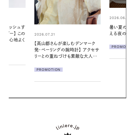
2026.06.01
2026.06.01
暑い夏のナイトルーティン。私を整
真夏に向けて
える夜の爽やかご褒美ケア
やりジェルと
地よくうるお
デンマーク
ア
PROMOTION
クセサ
PROMOTIO
素敵な大人の