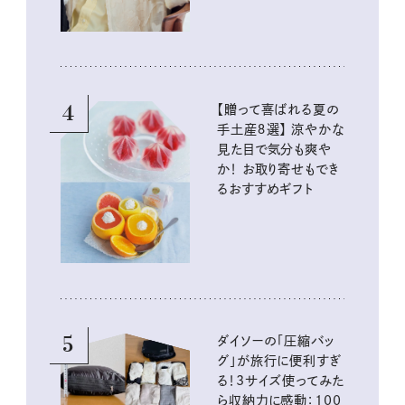
4
【贈って喜ばれる夏の
手土産８選】 涼やかな
見た目で気分も爽や
か！ お取り寄せもでき
るおすすめギフト
5
ダイソーの「圧縮バッ
グ」が旅行に便利すぎ
る！3サイズ使ってみた
ら収納力に感動：100