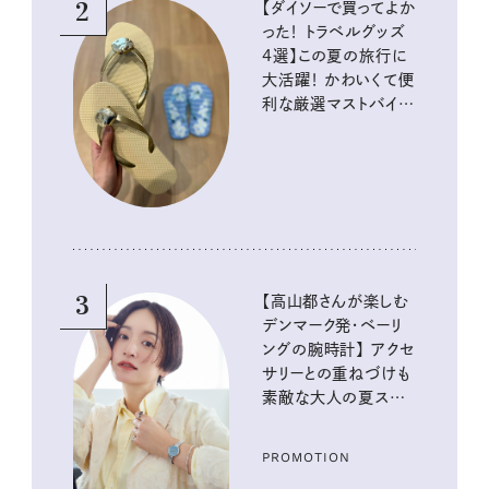
2
【ダイソーで買ってよか
った！ トラベルグッズ
4選】この夏の旅行に
大活躍！ かわいくて便
利な厳選マストバイア
イテム
3
【高山都さんが楽しむ
デンマーク発・ベーリ
ングの腕時計】 アクセ
サリーとの重ねづけも
素敵な大人の夏スタイ
ル３選
PROMOTION