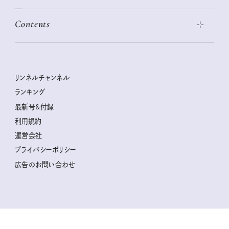
この春ほしい大人のスニーカー 2026春夏
2026年下半期占い大特集
絶品、お餅レシピ大集合！
Contents
女子旅おすすめスポット 暮らすように心地いいリンネル旅ガイ
ぐれいさん
ド
本当に使える「旅道具」
明日もいい日になりますように
幸せな老後のための リンネルマネー講座
世界のサンタさんに会って来た！
清水みさとの食いしんぼう寄り道サウナ
リンネルおしゃれファッションスナップ
私の住むまち、好きな場所。LOCAL LIFE REPORT
ときめく冬の贈りもの
クグロフの猫
リンネル暮らし部
リンネルチャンネル
リンネル 暮らしの道具大賞
クラフトビール案内
中沢元紀の板前さん入門
リンネルチャンネル
ランキング
ナチュラルメイクレッスン
母の日に贈りたい、お花モチーフのアイテム
空想喫茶トラノコクさんのあの店この店、喫茶訪問日記
おぱんつ君のわくわく楽しい一週間占い
最新号&付録
喜ばれる贈り物手帖
うちねこグランプリ2026、発表！
圷みほさんのゆるっと週末キャンプ通信
毎日が心地よくなるリンネルタロット
利用規約
2026年上半期占い大特集
豆柴・まもるくんの旅日記
運営会社
2025年下半期占い大特集
柳沢小実さんのお散歩するようなゆるり旅
プライバシーポリシー
猫と一緒に心地いい暮らし
広告のお問い合わせ
valoさんのかわいいもの探し
tsukuru & Lin. ツクルアンドリン
kippis（キッピス）
暮らしの時産テクニック
バッグの中身