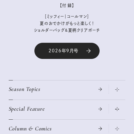
【付 録】
［ミッフィー｜コールマン］
夏のおでかけがもっと楽しく！
ショルダーバッグ&夏柄クリアポーチ
2026年9月号
Season Topics
Special Feature
真夏のひんやりグッズ 2026
大人のリュック探し 2026SS
Column & Comics
ニトリ・イケア・無印良品で賢くおしゃれなインテリア
2026年春夏 トレンドファッションニュース