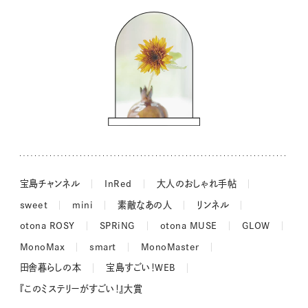
コウケンテツのヒトワザ巡り
ノーラのフィンランド旅気分
街角ワンデイ
ドーナツハント
吉田羊さんの着物と12のアソビゴコロ
長谷川あかりさんの今週もお疲れ様つまみ
宝島チャンネル
InRed
大人のおしゃれ手帖
sweet
mini
素敵なあの人
リンネル
otona ROSY
SPRiNG
otona MUSE
GLOW
MonoMax
smart
MonoMaster
田舎暮らしの本
宝島すごい！WEB
『このミステリーがすごい！』大賞