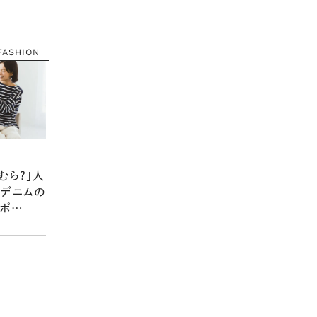
REASON
】
FASHION
むら？」人
ンデニムの
ポ
SON いい