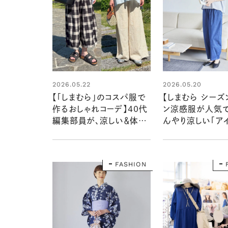
2026.05.22
2026.05.20
【「しまむら」のコスパ服で
【しまむら シーズ
作るおしゃれコーデ】40代
ン涼感服が人気で
編集部員が、涼しい＆体型
んやり涼しい「アイ
カバーが叶うアイテムを着
ど、真夏にうれし
てみました！
ム
FASHION