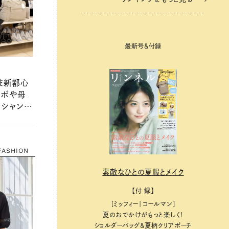
最新号＆付録
たま新都心
ラボや母
！シャンブ
に行って
FASHION
素敵なひとの夏服とメイク
【付 録】
［ミッフィー｜コールマン］
夏のおでかけがもっと楽しく！
ショルダーバッグ&夏柄クリアポーチ