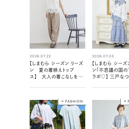
2026.07.22
2026.07.03
【しまむら シーズン リーズ
【しまむら シーズ
ン 夏の着映えトップ
ン「不思議の国の
ス】 大人の着こなしをア
ラボ♡】 三戸な
ップデートする「レース使
着こなすアリスの
い」と「カラー」に注目♡
クション
FASHION