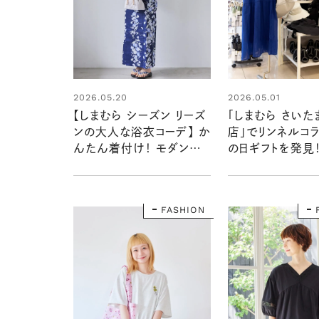
2026.05.20
2026.05.01
【しまむら シーズン リーズ
「しまむら さい
ンの大人な浴衣コーデ】 か
店」でリンネルコ
んたん着付け！ モダンな
の日ギフトを発見
セット浴衣が今年もできま
ルのポップアップ
した♡
きた
FASHION