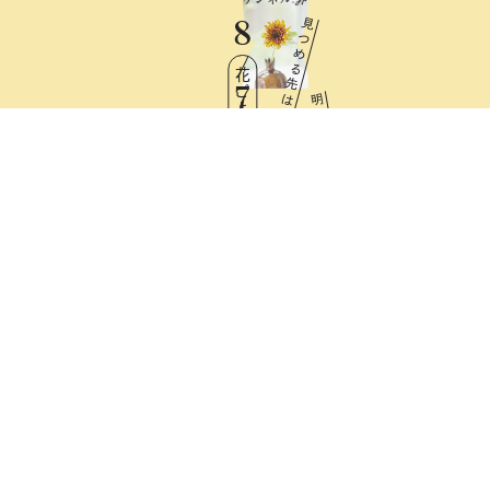
8
見
つ
め
る
花ごよみ
先
7
は
明
日
Fri
と
憧
れ