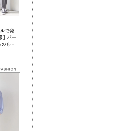
ールで発
】 パー
るのも素
FASHION