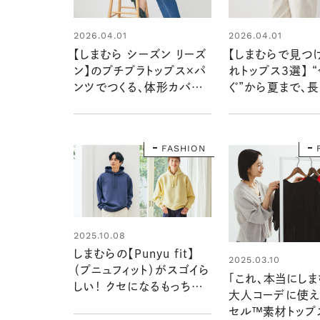
2026.04.01
2026.04.01
【しまむら シーズン リーズ
【しまむらで見つ
ン】のプチプラトップス×パ
れトップス３選】 
ンツでつくる、体形カバー
ぐ”から夏まで、長
コーディネート
る！
FASHION
2025.10.08
しまむらの【Punyu fit】
2025.03.10
（プニュフィット）がスゴイら
「これ、本当にしま
しい！ クセになるもっちり
大人コーデに使え
軽い着心地♡
セル™素材トップ