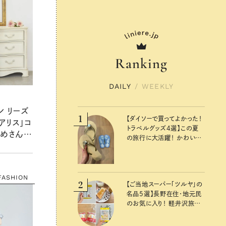
Ranking
DAILY
/
WEEKLY
ン リーズ
1
【ダイソーで買ってよかった！
アリス」コ
トラベルグッズ4選】この夏
つめさんが
の旅行に大活躍！ かわいく
新作コレ
て便利な厳選マストバイア
イテム
FASHION
2
【ご当地スーパー「ツルヤ」の
名品5選】長野在住・地元民
のお気に入り！ 軽井沢旅の
お土産にもおすすめのおい
しいもの