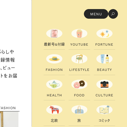
MENU
最
新
号
&
付
録
Y
O
U
T
U
B
E
F
O
R
T
U
N
E
暮らしや
付録情報
、ビュー
F
A
S
H
I
O
N
L
I
F
E
S
T
Y
L
E
B
E
A
U
T
Y
ントをお届
H
E
A
L
T
H
F
O
O
D
C
U
L
T
U
R
E
FASHION
北
欧
旅
コ
ミ
ッ
ク