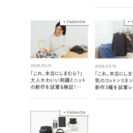
試着【SEASON 
いいもの研究所
FASHION
2025.03.10
2025.03.10
「これ、本当にしまむら？」
「これ、本当にしま
大人かわいい刺繍とニット
気のコットンリネ
の新作を試着＆検証！
新作3種を試着レ
【SEASON REASON いい
【SEASON REA
もの研究所】
もの研究所】
FASHION