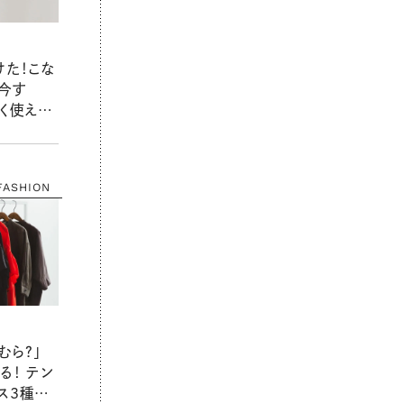
けた！こな
“今す
く使え
FASHION
むら？」
る！ テン
ス3種を