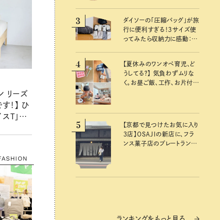
3
ダイソーの「圧縮バッグ」が旅
行に便利すぎる！3サイズ使
ってみたら収納力に感動：
100均クイーン渋谷飛鳥の
『本当にいいもの』第10回③
4
【夏休みのワンオペ育児、ど
うしてる？】 気負わずムリな
く。お昼ご飯、工作、お片付け
など、親子で一緒に楽しめる
ン リーズ
工夫
す！】 ひ
スT」な
5
【京都で見つけたお気に入り
いアイテ
3店】OSAJIの新店に、フラ
ンス菓子店のプレートラン
チ……おいしいのんびり街
FASHION
歩き。
ランキングをもっと見る