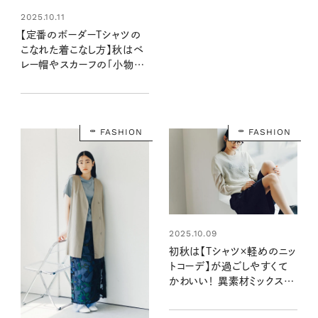
2025.10.11
【定番のボーダーTシャツの
こなれた着こなし方】秋はベ
レー帽やスカーフの「小物使
い」で差をつけて
FASHION
FASHION
2025.10.09
初秋は【Tシャツ×軽めのニッ
トコーデ】が過ごしやすくて
かわいい！ 異素材ミックスで
グッと秋気分に♪