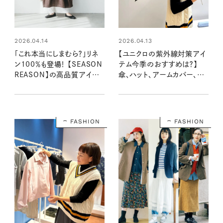
2026.04.14
2026.04.13
「これ本当にしまむら？」リネ
【ユニクロの紫外線対策アイ
ン100％も登場！ 【SEASON
テム今季のおすすめは？】
REASON】の高品質アイテ
傘、ハット、アームカバー、サ
ム
ングラス…注目の“着るUVカ
ット”をスタイリストがチェッ
ク！
FASHION
FASHION