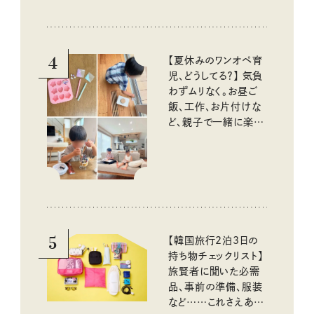
4
【夏休みのワンオペ育
児、どうしてる？】 気負
わずムリなく。お昼ご
飯、工作、お片付けな
ど、親子で一緒に楽し
める工夫
5
【韓国旅行2泊3日の
持ち物チェックリスト】
旅賢者に聞いた必需
品、事前の準備、服装
など……これさえあれ