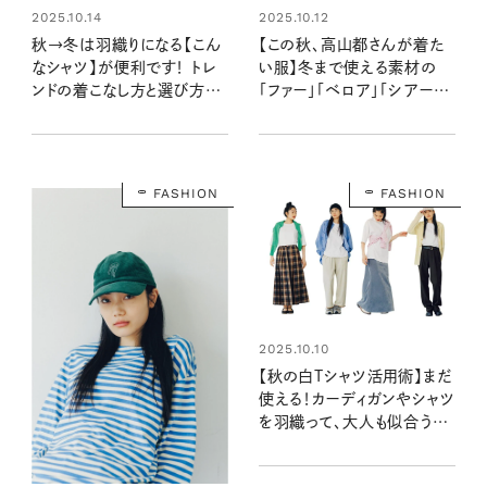
2025.10.14
2025.10.12
秋→冬は羽織りになる【こん
【この秋、高山都さんが着た
なシャツ】が便利です！ トレ
い服】冬まで使える素材の
ンドの着こなし方と選び方
「ファー」「ベロア」「シアー」
は？
アイテムに注目！
FASHION
FASHION
2025.10.10
【秋の白Tシャツ活用術】まだ
使える！カーディガンやシャツ
を羽織って、大人も似合うオ
ーバーサイズの着こなし