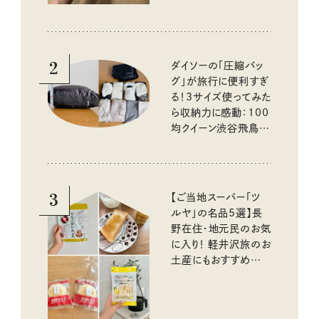
2
ダイソーの「圧縮バッ
グ」が旅行に便利すぎ
る！3サイズ使ってみた
ら収納力に感動：100
均クイーン渋谷飛鳥の
『本当にいいもの』第
10回③
3
【ご当地スーパー「ツ
ルヤ」の名品5選】長
野在住・地元民のお気
に入り！ 軽井沢旅のお
土産にもおすすめのお
いしいもの