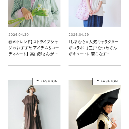
2026.04.30
2026.04.29
春のトレンド【ストライプシャ
「しまむら×人気キャラクター
ツのおすすめアイテム＆コー
がコラボ！」三戸なつめさん
ディネート】 高山都さんが着
がキュートに着こなす
こなす、大人なシャツ
【SEASON REASON】のキ
ャラトップス
FASHION
FASHION