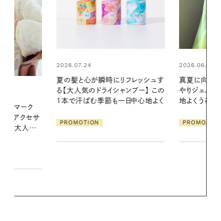
2026.06.01
2026.06.01
リフレッシュす
真夏に向けて、ハーブが香るひん
暑い夏のナイ
ンプー】 この
やりジェルと出合う。暑い季節に心
える夜の爽
一日中心地よく
地よくうるおう、軽やかなボディケ
ア
PROMOTIO
PROMOTION