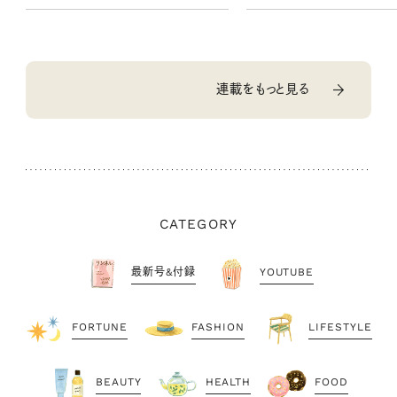
連載をもっと見る
CATEGORY
最新号&付録
YOUTUBE
FORTUNE
FASHION
LIFESTYLE
BEAUTY
HEALTH
FOOD