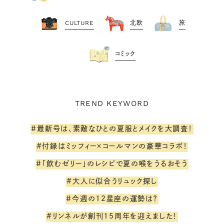
CULTURE
北欧
旅
コミック
TREND KEYWORD
#最新号は、素敵なひとの夏服とメイクを大調査！
#付録はミッフィー×コールマンの豪華コラボ！
#「飲むゼリー」のレシピで夏の喉をうるおそう
#大人に似合うリュック探し
#今週の12星座の運勢は？
#リンネルが創刊15周年を迎えました！