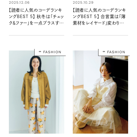
2025.12.06
2025.10.29
【読者に人気のコーデランキ
【読者に人気のコーデランキ
ングBEST 5】 秋冬は「チェッ
ングBEST 5】 合言葉は「薄
ク＆ファー」を一点プラスする
素材をレイヤード」変わりや
だけで旬顔に！：リンネル
すい季節は軽やか秋服が気
2025年11月号
分！：リンネル2025年10月
号
FASHION
FASHION