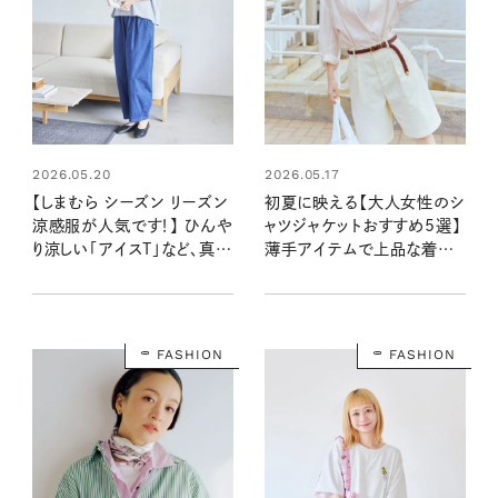
2026.05.20
2026.05.17
【しまむら シーズン リーズン
初夏に映える【大人女性のシ
涼感服が人気です！】 ひんや
ャツジャケットおすすめ5選】
り涼しい「アイスT」など、真夏
薄手アイテムで上品な着ま
にうれしいアイテム
わしを楽しんで！
FASHION
FASHION