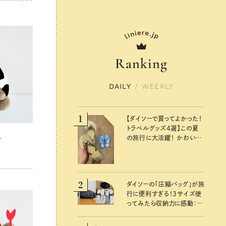
Ranking
DAILY
/
WEEKLY
1
【ダイソーで買ってよかった！
トラベルグッズ4選】この夏
れ
の旅行に大活躍！ かわいく
て便利な厳選マストバイア
イテム
2
ダイソーの「圧縮バッグ」が旅
行に便利すぎる！3サイズ使
ってみたら収納力に感動：
100均クイーン渋谷飛鳥の
『本当にいいもの』第10回③