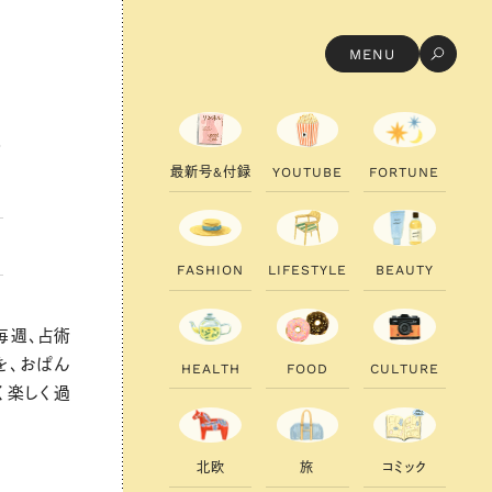
MENU
い
最
新
号
&
付
録
Y
O
U
T
U
B
E
F
O
R
T
U
N
E
F
A
S
H
I
O
N
L
I
F
E
S
T
Y
L
E
B
E
A
U
T
Y
毎週、占術
を、おぱん
H
E
A
L
T
H
F
O
O
D
C
U
L
T
U
R
E
く楽しく過
北
欧
旅
コ
ミ
ッ
ク