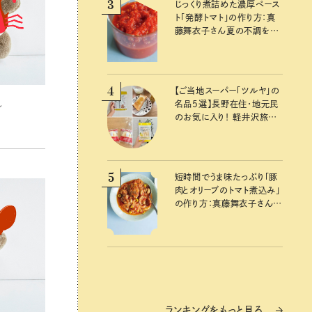
3
じっくり煮詰めた濃厚ペース
ト「発酵トマト」の作り方：真
藤舞衣子さん夏の不調を整
えるレシピ
4
【ご当地スーパー「ツルヤ」の
名品5選】長野在住・地元民
れ
のお気に入り！ 軽井沢旅の
お土産にもおすすめのおい
しいもの
5
短時間でうま味たっぷり「豚
肉とオリーブのトマト煮込み」
の作り方：真藤舞衣子さん
夏の不調を整える発酵レシ
ピ
ランキングをもっと見る