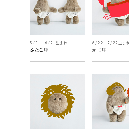
5/21～6/21生まれ
6/22～7/22生ま
ふたご座
かに座