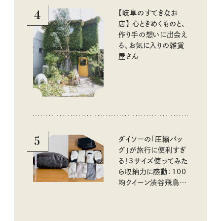
4
【岐阜のすてきなお
店】 心ときめくものと、
作り手の想いに出会え
る、お気に入りの雑貨
屋さん
5
ダイソーの「圧縮バッ
グ」が旅行に便利すぎ
る！3サイズ使ってみた
ら収納力に感動：100
均クイーン渋谷飛鳥の
『本当にいいもの』第
10回③