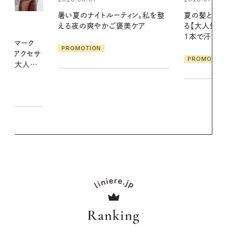
ィン。私を整
夏の髪と心が瞬時にリフレッシュす
真夏に向けて
美ケア
る【大人気のドライシャンプー】 この
やりジェルと
1本で汗ばむ季節も一日中心地よく
地よくうるお
ア
PROMOTION
PROMOTIO
Ranking