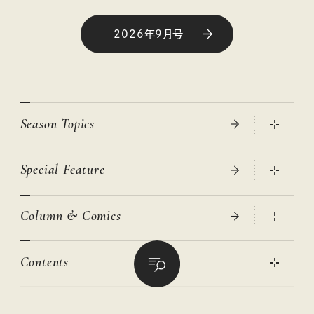
2026年9月号
Season Topics
Special Feature
真夏のひんやりグッズ 2026
大人のリュック探し 2026SS
Column & Comics
ニトリ・イケア・無印良品で賢くおしゃれなインテリア
2026年春夏 トレンドファッションニュース
この春ほしい大人のスニーカー 2026春夏
2026年下半期占い大特集
絶品、お餅レシピ大集合！
Contents
女子旅おすすめスポット 暮らすように心地いいリンネル旅ガイ
ぐれいさん
ド
本当に使える「旅道具」
明日もいい日になりますように
幸せな老後のための リンネルマネー講座
世界のサンタさんに会って来た！
清水みさとの食いしんぼう寄り道サウナ
リンネルおしゃれファッションスナップ