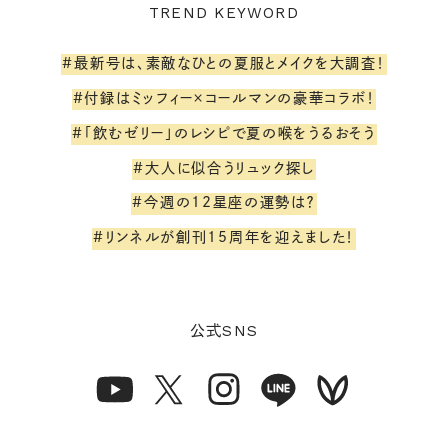
TREND KEYWORD
#最新号は、素敵なひとの夏服とメイクを大調査！
#付録はミッフィー×コールマンの豪華コラボ！
#「飲むゼリー」のレシピで夏の喉をうるおそう
#大人に似合うリュック探し
#今週の12星座の運勢は？
#リンネルが創刊15周年を迎えました！
SNS
公式