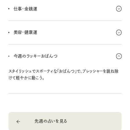
ェイクニュースが流れてくるかも？ なので、スルーを決め込んでOK！
仕事・金銭運
長く使ってるラグやベッドカバーなど、ファブリックに古さを感じたら
買い替えどきだ〜。思い切りのよさが金運アップに！
美容・健康運
好きな音楽を流して、気ままにダンシング♪ 自由に楽しく体を動かす
といいよ！ 理想の人の美容法を真似てみると嬉しい結果が表れちゃ
今週のラッキーおぱんつ
うよ〜！
スタイリッシュでスポーティな「おぱんつ」で、プレッシャーを跳ね除
けて軽やかに動こう。
先週の占いを見る