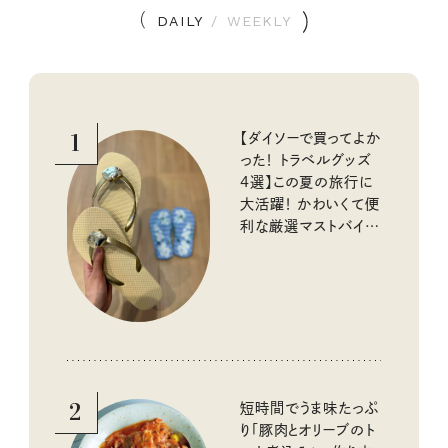
DAILY
/
WEEKLY
1
【ダイソーで買ってよか
った！ トラベルグッズ
4選】この夏の旅行に
大活躍！ かわいくて便
利な厳選マストバイア
イテム
2
短時間でうま味たっぷ
り「豚肉とオリーブのト