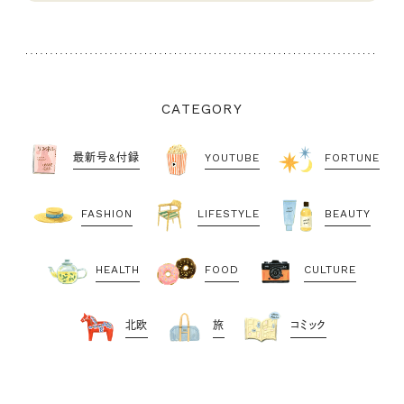
CATEGORY
最新号&付録
YOUTUBE
FORTUNE
FASHION
LIFESTYLE
BEAUTY
HEALTH
FOOD
CULTURE
北欧
旅
コミック