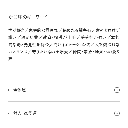
かに座のキーワード
世話好き／家庭的な雰囲気／秘めたる闘争心／意外と負けず
嫌い／温かい愛／教育・指導が上手／感受性が強い／本能
的な勘と先見性を持つ／高いイミテーション力／人を傷つけな
いスタンス／守りたいものを溺愛／仲間・家族・地元への愛＆
絆
全体運
頭の片隅にずっとあるのに、なおざりにしている「ソレ」……今週こそ
着手しよ！ 電池切れの時計、洋服のほつれなどなど、早めに直して
対人・恋愛運
しまおー！
気分が乗らない誘いなら断ったほうがよさそうだよ。知り合いからフ