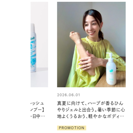
01
けて、ハーブが香るひん
ルと出合う。暑い季節に心
2026.07.21
るおう、軽やかなボディケ
【高山都さんが楽しむデンマーク
発・ベーリングの腕時計】 アクセサ
ION