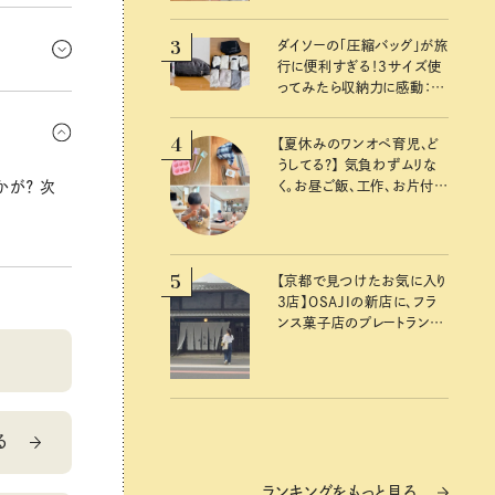
て、利用状
3
ホなどのプ
ダイソーの「圧縮バッグ」が旅
行に便利すぎる！3サイズ使
ってみたら収納力に感動：
ためにあれ
100均クイーン渋谷飛鳥の
ッションは
『本当にいいもの』第10回③
4
【夏休みのワンオペ育児、ど
うしてる？】 気負わずムリな
く。お昼ご飯、工作、お片付け
が？ 次
など、親子で一緒に楽しめる
工夫
5
【京都で見つけたお気に入り
3店】OSAJIの新店に、フラ
ンス菓子店のプレートラン
チ……おいしいのんびり街
歩き。
る
ランキングをもっと見る