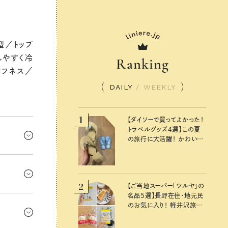
型／トップ
しやすく冷
Ranking
タフネス／
DAILY
/
WEEKLY
1
【ダイソーで買ってよかった！
トラベルグッズ4選】この夏
の旅行に大活躍！ かわいく
て便利な厳選マストバイア
イテム
」の精神
の関係性を
2
。
【ご当地スーパー「ツルヤ」の
名品5選】長野在住・地元民
手には、未
のお気に入り！ 軽井沢旅の
決めつけな
お土産にもおすすめのおい
しいもの