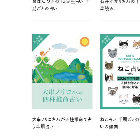
おぱんつ君の12星座占い 半
石井ゆかりさんの半
期ごとの占い
星読み
大串ノリコさんが四柱推命で占
ねこ占い 半期ごと
う半期占い
いの傾向