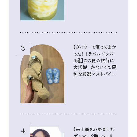
酸味の仕込みごはん
3
【ダイソーで買ってよか
った！ トラベルグッズ
4選】この夏の旅行に
大活躍！ かわいくて便
利な厳選マストバイア
イテム
4
【高山都さんが楽しむ
デンマーク発・ベーリ