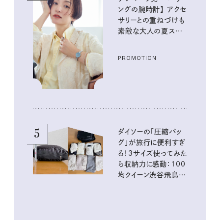
ングの腕時計】 アクセ
サリーとの重ねづけも
素敵な大人の夏スタイ
ル３選
PROMOTION
5
ダイソーの「圧縮バッ
グ」が旅行に便利すぎ
る！3サイズ使ってみた
ら収納力に感動：100
均クイーン渋谷飛鳥の
『本当にいいもの』第
10回③