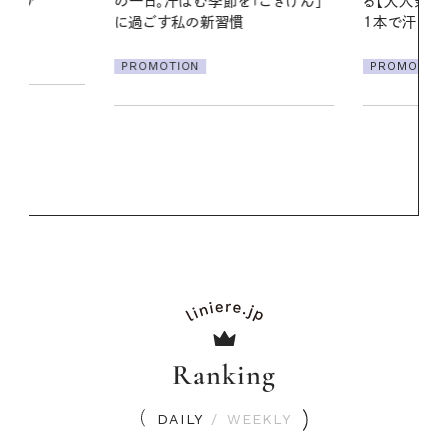
「ごきげん」
る【大人気のドライシャンプー】 この
やりジェルと
1本で汗ばむ季節も一日中心地よく
地よくうるお
ア
PROMOTION
PROMOTIO
Ranking
DAILY
/
WEEKLY