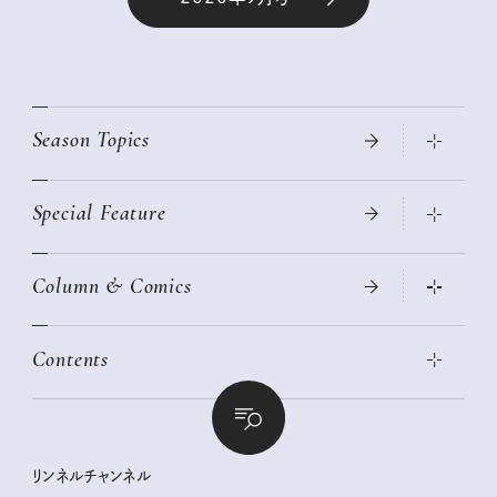
Season Topics
Special Feature
真夏のひんやりグッズ 2026
大人のリュック探し 2026SS
Column & Comics
ニトリ・イケア・無印良品で賢くおしゃれなインテリア
2026年春夏 トレンドファッションニュース
この春ほしい大人のスニーカー 2026春夏
2026年下半期占い大特集
絶品、お餅レシピ大集合！
Contents
女子旅おすすめスポット 暮らすように心地いいリンネル旅ガイ
ぐれいさん
ド
本当に使える「旅道具」
明日もいい日になりますように
幸せな老後のための リンネルマネー講座
世界のサンタさんに会って来た！
清水みさとの食いしんぼう寄り道サウナ
リンネルおしゃれファッションスナップ
私の住むまち、好きな場所。LOCAL LIFE REPORT
ときめく冬の贈りもの
クグロフの猫
リンネル暮らし部
リンネルチャンネル
リンネル 暮らしの道具大賞
クラフトビール案内
中沢元紀の板前さん入門