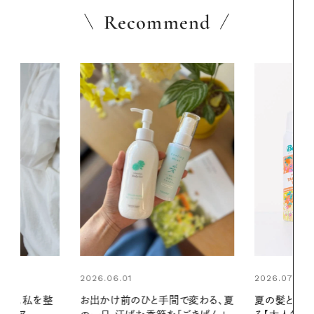
Recommend
2026.07.24
2026.06.01
間で変わる、夏
夏の髪と心が瞬時にリフレッシュす
真夏に向けて