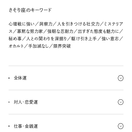
さそり座のキーワード
心理戦に強い／洞察力／人を引きつける社交力／ミステリア
ス／寡黙な努力家／強靭な忍耐力／出すぎた態度も魅力に／
秘め事／人との関わりを深掘り／駆け引き上手／強い意志／
オカルト／手加減なし／限界突破
全体運
アクティブだった動きから次第に標準モードへ。いろんなことが解っ
てきて、自分を刷新したくなりそう。「今」を保ち続けることが正解と
対人・恋愛運
は限らない。「これから」をイメージしよー！
人との出会いが多くて、ちょっぴり食傷気味なんじゃない？ 比較的最
近の出会いの中から手を組むべき重要人物が見えてくるよ。
仕事・金銭運