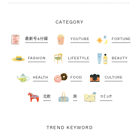
CATEGORY
最新号&付録
YOUTUBE
FORTUNE
FASHION
LIFESTYLE
BEAUTY
HEALTH
FOOD
CULTURE
北欧
旅
コミック
TREND KEYWORD