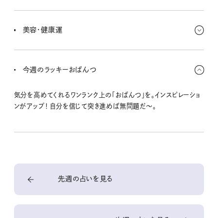
自分自身を着飾るモノ＝素敵なファッションアイテムと出合ったらチ
ャンスかも！ ちょーっと値が張るなーって感じても、ピンときたら買っ
美容・健康運
ちゃお〜。
あれこれ考えすぎて、胃腸の調子が乱れてるかも。食事はちょっとに
して内臓を休めて、睡眠時間も増やしたいね。人疲れによるストレス
今週のラッキーおぱんつ
を感じたら、ひとりの時間を有意義に。
気分を高めてくれるワンランク上の「おぱんつ」を。インスピレーショ
ンがアップ！ 自分を信じて突き進めば無問題だ〜。
先週の占いを見る