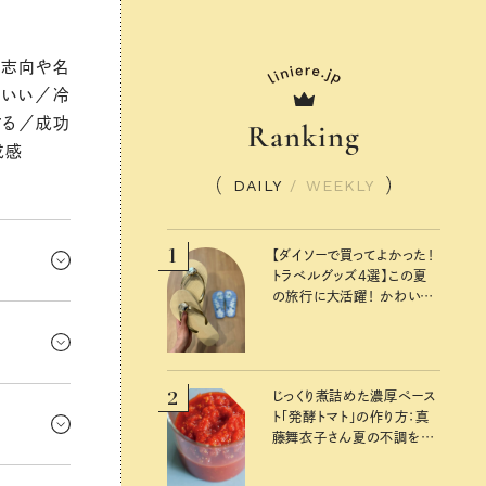
昇志向や名
わいい／冷
する／成功
Ranking
成感
DAILY
/
WEEKLY
1
【ダイソーで買ってよかった！
トラベルグッズ4選】この夏
の旅行に大活躍！ かわいく
でくるよ。
て便利な厳選マストバイア
イテム
！
2
、紹介も。
じっくり煮詰めた濃厚ペース
ト「発酵トマト」の作り方：真
があるなら
藤舞衣子さん夏の不調を整
。
えるレシピ
も、住まい