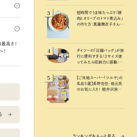
華にいっと
3
短時間でうま味たっぷり「豚
肉とオリーブのトマト煮込み」
の手をかり
の作り方：真藤舞衣子さん
になりそ
夏の不調を整える発酵レシ
ピ
は最高さ！
4
ダイソーの「圧縮バッグ」が旅
〜！
行に便利すぎる！3サイズ使
ってみたら収納力に感動：
100均クイーン渋谷飛鳥の
『本当にいいもの』第10回③
5
【ご当地スーパー「ツルヤ」の
名品5選】長野在住・地元民
のお気に入り！ 軽井沢旅の
お土産にもおすすめのおい
しいもの
る
ランキングをもっと見る