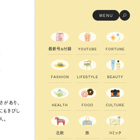
MENU
最
新
号
&
付
録
Y
O
U
T
U
B
E
F
O
R
T
U
N
E
F
A
S
H
I
O
N
L
I
F
E
S
T
Y
L
E
B
E
A
U
T
Y
さがあり、
H
E
A
L
T
H
F
O
O
D
C
U
L
T
U
R
E
にもきびし
人。
北
欧
旅
コ
ミ
ッ
ク