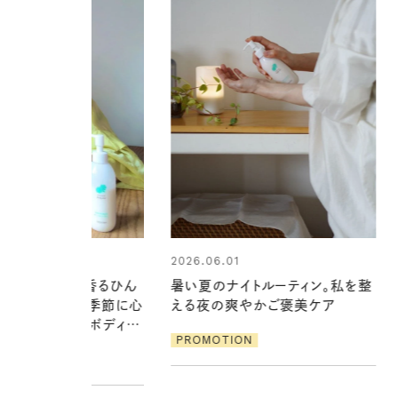
01
ナイトルーティン。私を整
爽やかご褒美ケア
2026.07.21
【高山都さんが楽しむデンマーク
ION
発・ベーリングの腕時計】 アクセサ
リーとの重ねづけも素敵な大人の
夏スタイル３選