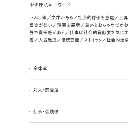
やぎ座のキーワード
いぶし銀／文才がある／社会的評価を意識／上
誉欲が強い／現実主義者／意外とおちゃめでか
静で責任感がある／仕事は社会的貢献度を気に
者／大器晩成／伝統芸能／ストイック／社会的達
全体運
美しい風景を見たり、アートシーンに出かけると心が弾ん
心の赴くままに出かけてみよう。「アハ体験」で活性化だ
対人・恋愛運
礼儀正しさで好感度アップ。まわりに声をかけておけば
賑やかな雰囲気で気分が上がりそう。人間関係に不安
仕事・金銭運
経験豊富な年上に相談して、アドバイスを参考にしよ〜
住居のことで出費が多くなるかも。快適な生活のために