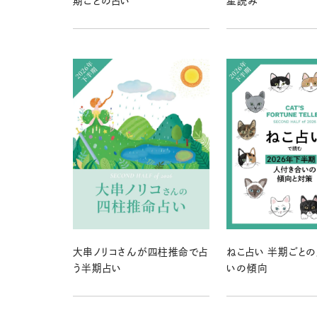
期ごとの占い
星読み
大串ノリコさんが四柱推命で占
ねこ占い 半期ごと
う半期占い
いの傾向