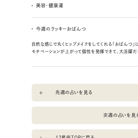
のことをちゃーんと考えるとき。自分へのプレゼントは豪
美容・健康運
こ！
顔や体のゆがみを取って、コリやだるさの改善を。プロ
て骨格矯正するのもイイ感じ。バランスが整って絶好調
今週のラッキーおぱんつ
う！
自然な感じで丸くヒップメイクをしてくれる「おぱんつ」
モチベーションが上がって個性を発揮できて、大活躍だ
先週の占いを見る
次週の占いを見
12星座TOPに戻る