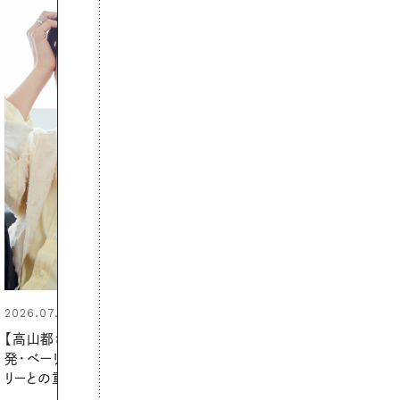
2026.06.01
お出かけ前のひと手間で変わる、
夏の一日。汗ばむ季節を「ごきげ
ん」に過ごす私の新習慣
PROMOTION