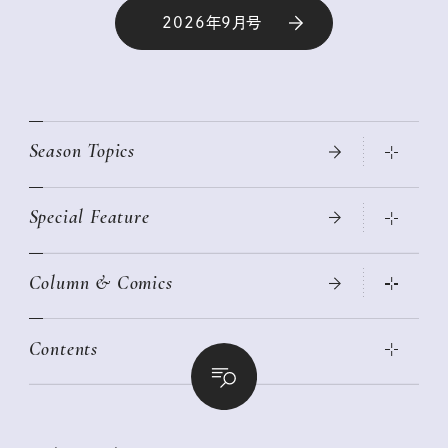
2026年9月号
Season Topics
Special Feature
真夏のひんやりグッズ 2026
大人のリュック探し 2026SS
Column & Comics
ニトリ・イケア・無印良品で賢くおしゃれなインテリア
2026年春夏 トレンドファッションニュース
この春ほしい大人のスニーカー 2026春夏
2026年下半期占い大特集
絶品、お餅レシピ大集合！
Contents
女子旅おすすめスポット 暮らすように心地いいリンネル旅ガイ
ぐれいさん
ド
本当に使える「旅道具」
明日もいい日になりますように
幸せな老後のための リンネルマネー講座
世界のサンタさんに会って来た！
清水みさとの食いしんぼう寄り道サウナ
リンネルおしゃれファッションスナップ
私の住むまち、好きな場所。LOCAL LIFE REPORT
ときめく冬の贈りもの
クグロフの猫
リンネル暮らし部