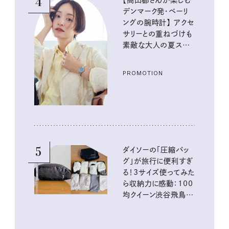
4
【高山都さんが楽しむ
デンマーク発・ベーリ
ングの腕時計】 アクセ
サリーとの重ねづけも
素敵な大人の夏スタイ
ル３選
PROMOTION
5
ダイソーの「圧縮バッ
グ」が旅行に便利すぎ
る！3サイズ使ってみた
ら収納力に感動：100
均クイーン渋谷飛鳥の
『本当にいいもの』第
10回③