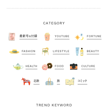
CATEGORY
最新号&付録
YOUTUBE
FORTUNE
FASHION
LIFESTYLE
BEAUTY
HEALTH
FOOD
CULTURE
北欧
旅
コミック
TREND KEYWORD