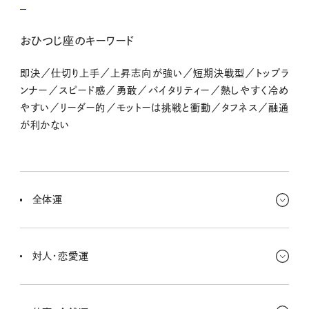
おひつじ座のキーワード
即決／仕切り上手／上昇志向が強い／短期決戦型／トップラ
ンナー／スピード感／勇敢／バイタリティー／熱しやすく冷め
やすい／リーダー的／モットーは挑戦と衝動／タフネス／融通
が利かない
全体運
パワフルに過ごせる時期に突入〜！ 疲れていても大抵のことは「今
日中にやっとこ〜」というスタンスに。これからの明るい未来が見え
対人・恋愛運
て、ルンルン、希望に満ちた楽しい気分になれるよ
誘いを受けたら出向くほうがラッキーアクション！ 思いがけず気が
合う人と出会える予感だよ。人をお家に招いて手料理でおもてなし