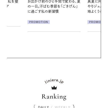
間で変わる、夏
真夏に向けて、ハーブが香るひん
夏の髪と心が
「ごきげん」
やりジェルと出合う。暑い季節に心
る【大人気の
地よくうるおう、軽やかなボディケ
1本で汗ばむ
ア
PROMOTION
PROMOTIO
Ranking
DAILY
/
WEEKLY