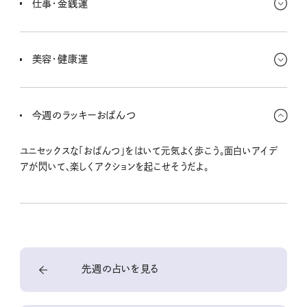
仕事・金銭運
するのもいい感じ〜◎
出かける前は準備をちゃんとして忘れ物がないようにッ！ お出かけ
した先々で何かと置き忘れしないように、ご注意あれ〜。
美容・健康運
運動不足が続くと気持ちがズーン、重くなっちゃうから、なるべく外
へ出かけてみよー。動いてると快調になるのさ〜。ヘアカラーを明る
今週のラッキーおぱんつ
めにすると◎。
ユニセックスな「おぱんつ」をはいて元気よく歩こう。面白いアイデ
アが閃いて、楽しくアクションを起こせそうだよ。
先週の占いを見る