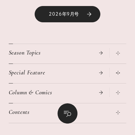
2026年9月号
Season Topics
Special Feature
真夏のひんやりグッズ 2026
大人のリュック探し 2026SS
Column & Comics
ニトリ・イケア・無印良品で賢くおしゃれなインテリア
2026年春夏 トレンドファッションニュース
この春ほしい大人のスニーカー 2026春夏
2026年下半期占い大特集
絶品、お餅レシピ大集合！
Contents
女子旅おすすめスポット 暮らすように心地いいリンネル旅ガイ
ぐれいさん
ド
本当に使える「旅道具」
明日もいい日になりますように
幸せな老後のための リンネルマネー講座
世界のサンタさんに会って来た！
清水みさとの食いしんぼう寄り道サウナ
リンネルおしゃれファッションスナップ