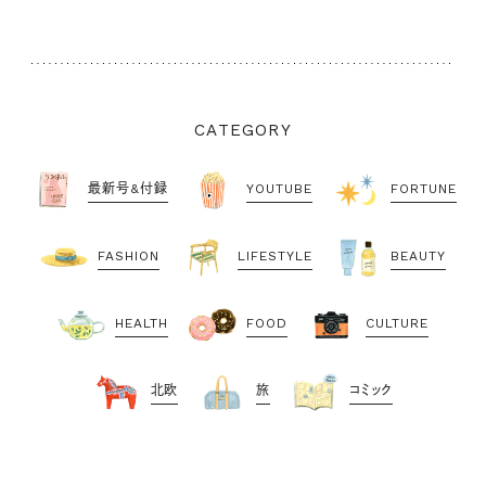
CATEGORY
最新号&付録
YOUTUBE
FORTUNE
FASHION
LIFESTYLE
BEAUTY
HEALTH
FOOD
CULTURE
北欧
旅
コミック