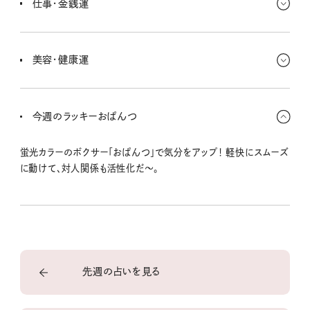
仕事・金銭運
も大切だよ〜。
知的好奇心を満たす学びが仕事につながって、今よりも認められる
ことが多くなる予感！ フリーランスの人や副業をしてる人は、収入上
美容・健康運
昇の兆し〜☆☆☆
自然と心が温まるムードだから、気分が落ち着いてて体調もいい感
じ〜。近くの公園で手軽な体操をする、ってのを習慣にしてみて。
今週のラッキーおぱんつ
蛍光カラーのボクサー「おぱんつ」で気分をアップ！ 軽快にスムーズ
に動けて、対人関係も活性化だ〜。
先週の占いを見る