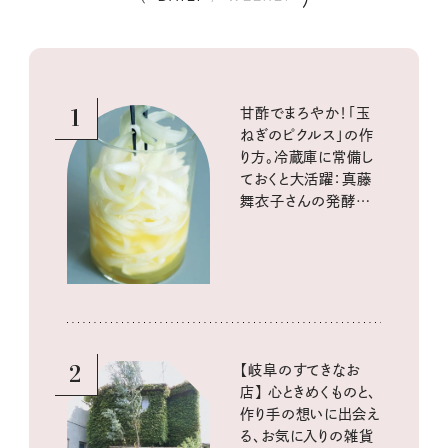
1
甘酢でまろやか！「玉
ねぎのピクルス」の作
り方。冷蔵庫に常備し
ておくと大活躍：真藤
舞衣子さんの発酵と
酸味の仕込みごはん
2
【岐阜のすてきなお
店】 心ときめくものと、
作り手の想いに出会え
る、お気に入りの雑貨