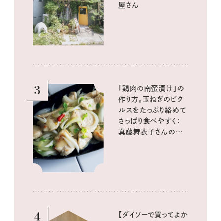
屋さん
3
「鶏肉の南蛮漬け」の
作り方。玉ねぎのピク
ルスをたっぷり絡めて
さっぱり食べやすく：
真藤舞衣子さんの発
酵と酸味レシピ
4
【ダイソーで買ってよか