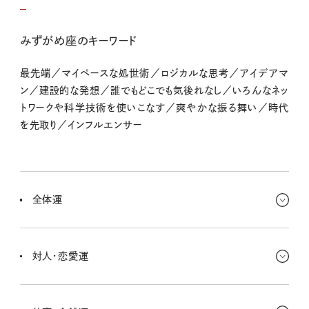
みずがめ座のキーワード
最先端／マイペースな処世術／ロジカルな思考／アイデアマ
ン／建設的な発想／誰でもどこでも気後れなし／いろんなネッ
トワークや科学技術を使いこなす／爽やかな振る舞い／時代
を先取り／インフルエンサー
全体運
年が明けて、とっても清々しく輝かしい気分だねッ！ パソコンやスマ
ホのデータ整理をしてると、忘れてたことに気づけていいかも〜！
対人・恋愛運
まわりの人たちとのコミュニケーションが活発になって、これからイ
ベントを開催するとか、大きな動きがありそう。チームワークがとって