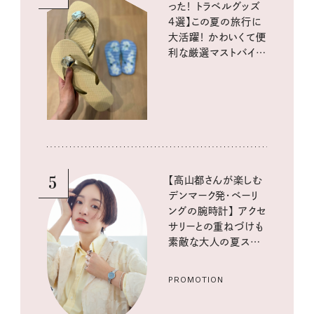
った！ トラベルグッズ
4選】この夏の旅行に
大活躍！ かわいくて便
利な厳選マストバイア
イテム
5
【高山都さんが楽しむ
デンマーク発・ベーリ
ングの腕時計】 アクセ
サリーとの重ねづけも
素敵な大人の夏スタイ
ル３選
PROMOTION