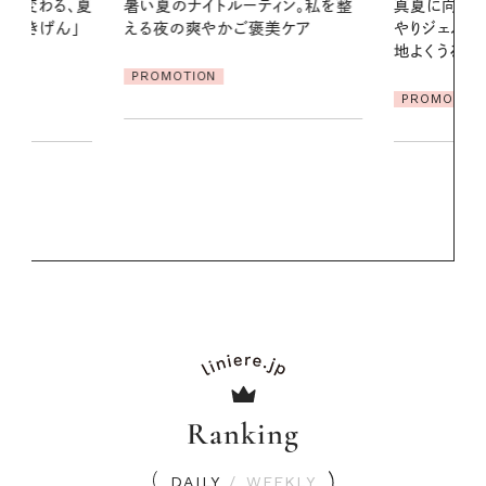
ィン。私を整
真夏に向けて、ハーブが香るひん
夏の髪と心が
美ケア
やりジェルと出合う。暑い季節に心
る【大人気の
地よくうるおう、軽やかなボディケ
1本で汗ばむ
ア
PROMOTION
PROMOTIO
Ranking
DAILY
/
WEEKLY