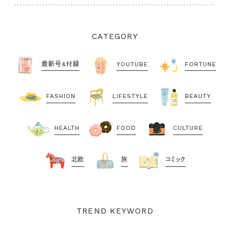
CATEGORY
最新号&付録
YOUTUBE
FORTUNE
FASHION
LIFESTYLE
BEAUTY
HEALTH
FOOD
CULTURE
北欧
旅
コミック
TREND KEYWORD