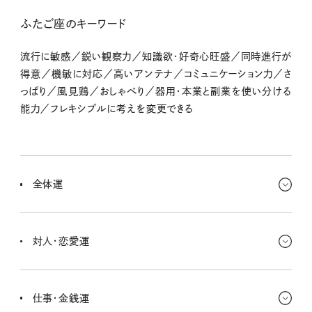
ふたご座のキーワード
流行に敏感／鋭い観察力／知識欲・好奇心旺盛／同時進行が
得意／機敏に対応／高いアンテナ／コミュニケーション力／さ
っぱり／風見鶏／おしゃべり／器用・本業と副業を使い分ける
能力／フレキシブルに考えを変更できる
全体運
自己アピールを、もっともっと！ キミって目立つタイプだけどさ、さらに
個性が際立つような動きをしちゃお〜。まわりにも合わせながら柔軟
対人・恋愛運
にね。新年の挨拶は、おニューのお洋服で行ってみよー！
身近な仲間たちとショッピングへ行くとか、そういう楽しい時間を過
ごせそう。仕事始めのシミュレーションをしておくと、より一層うまく
仕事・金銭運
いくよ。