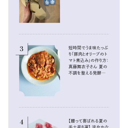
イテム
3
短時間でうま味たっぷ
り「豚肉とオリーブのト
マト煮込み」の作り方：
真藤舞衣子さん 夏の
不調を整える発酵レ
シピ
4
【贈って喜ばれる夏の
手土産８選】 涼やかな