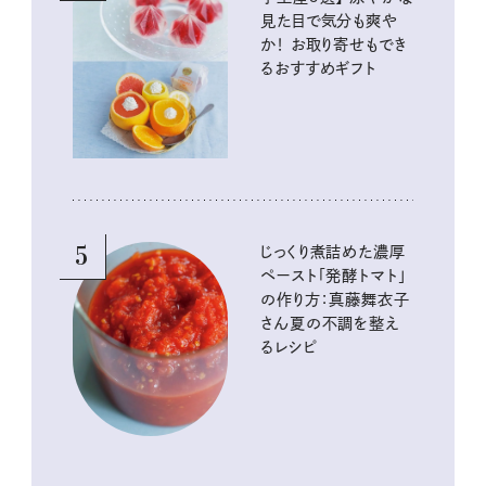
見た目で気分も爽や
か！ お取り寄せもでき
るおすすめギフト
5
じっくり煮詰めた濃厚
ペースト「発酵トマト」
の作り方：真藤舞衣子
さん夏の不調を整え
るレシピ