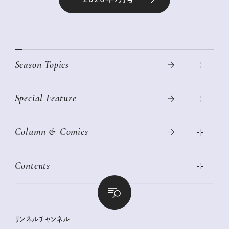
Season Topics
Special Feature
真夏のひんやりグッズ 2026
大人のリュック探し 2026SS
Column & Comics
ニトリ・イケア・無印良品で賢くおしゃれなインテリア
2026年春夏 トレンドファッションニュース
この春ほしい大人のスニーカー 2026春夏
2026年下半期占い大特集
絶品、お餅レシピ大集合！
Contents
女子旅おすすめスポット 暮らすように心地いいリンネル旅ガイ
ぐれいさん
ド
本当に使える「旅道具」
明日もいい日になりますように
幸せな老後のための リンネルマネー講座
世界のサンタさんに会って来た！
清水みさとの食いしんぼう寄り道サウナ
リンネルおしゃれファッションスナップ
私の住むまち、好きな場所。LOCAL LIFE REPORT
ときめく冬の贈りもの
クグロフの猫
リンネル暮らし部
リンネルチャンネル
リンネル 暮らしの道具大賞
クラフトビール案内
中沢元紀の板前さん入門