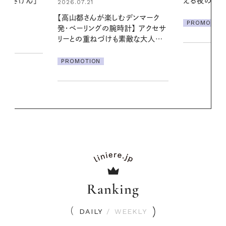
える夜の爽やかご褒美ケア
る【大人気の
1本で汗ばむ
デンマーク
PROMOTION
クセサ
PROMOTIO
素敵な大人の
Ranking
DAILY
/
WEEKLY