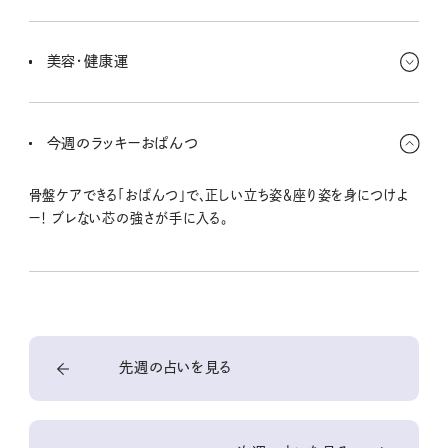
いろんな人たちに囲まれて、ワイワイ、賑やかムード。友人知人から
思いもよらない嬉しいプレゼントがもらえるかも!?
美容・健康運
ゆっくり休息して、去年までの疲れを解消しよう。あれこれ急いでや
りたくなっても、心にゆとりを持つんだよ〜。
今週のラッキーおぱんつ
骨盤ケアできる「おぱんつ」で、正しい立ち姿＆座り姿を身につけよ
ー！ ブレない芯の強さが手に入る。
先週の占いを見る