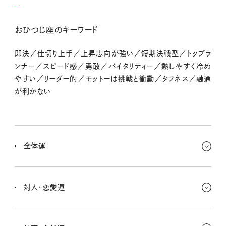
おひつじ座のキーワード
即決／仕切り上手／上昇志向が強い／短期決戦型／トップラ
ンナー／スピード感／勇敢／バイタリティー／熱しやすく冷め
やすい／リーダー的／モットーは挑戦と衝動／タフネス／融通
が利かない
全体運
旅行や仕事などの長距離移動でドタバタしちゃって、ちょっぴり気分
にムラがあったんじゃない？ でも大丈夫、今週からスムーズな動きに
対人・恋愛運
変わるから！ 心の安定が戻ってくるよ〜。
仕事は、まわりの人たちの力を借りて進められるとGOOD！ 「自分だ
けでやり切るゾ！」なんて考えはやめとこ。人との交流で信頼関係が