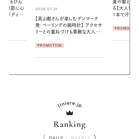
夏の髪と心が瞬時にリフレッシュす
暑い夏のナイ
る【大人気のドライシャンプー】 この
える夜の爽
1本で汗ばむ季節も一日中心地よく
デンマーク
PROMOTIO
クセサ
PROMOTION
素敵な大人の
Ranking
DAILY
/
WEEKLY