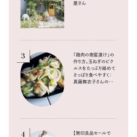
屋さん
3
「鶏肉の南蛮漬け」の
作り方。玉ねぎのピク
ルスをたっぷり絡めて
さっぱり食べやすく：
真藤舞衣子さんの発
酵と酸味レシピ
4
【無印良品セールで