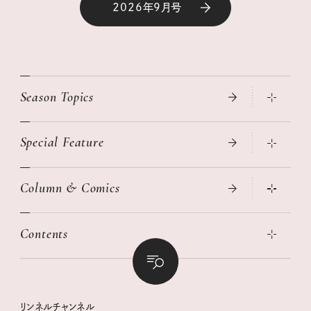
2026年9月号
Season Topics
Special Feature
真夏のひんやりグッズ 2026
大人のリュック探し 2026SS
Column & Comics
ニトリ・イケア・無印良品で賢くおしゃれなインテリア
2026年春夏 トレンドファッションニュース
この春ほしい大人のスニーカー 2026春夏
2026年下半期占い大特集
絶品、お餅レシピ大集合！
Contents
女子旅おすすめスポット 暮らすように心地いいリンネル旅ガイ
ぐれいさん
ド
本当に使える「旅道具」
明日もいい日になりますように
幸せな老後のための リンネルマネー講座
世界のサンタさんに会って来た！
清水みさとの食いしんぼう寄り道サウナ
リンネルおしゃれファッションスナップ
私の住むまち、好きな場所。LOCAL LIFE REPORT
ときめく冬の贈りもの
クグロフの猫
リンネル暮らし部
リンネルチャンネル
リンネル 暮らしの道具大賞