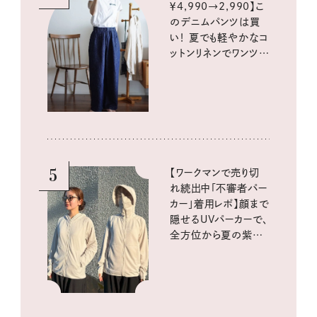
￥4,990→2,990】こ
のデニムパンツは買
い！ 夏でも軽やかなコ
ットンリネンでワンツー
コーデに大活躍！
5
【ワークマンで売り切
れ続出中「不審者パー
カー」着用レポ】顔まで
隠せるUVパーカーで、
全方位から夏の紫外
線をブロック