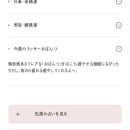
仕事・金銭運
生まれると、その後の仕事も順調になるんだから〜。
新しいモノをいろいろ買いたくなっちゃいそう。そのモノでキミが輝
けるって思ったなら買っちゃってOKさ！ でも、ほどほどに、ね。
美容・健康運
コップ1杯の日本酒と粗塩少々を湯船に入れて、時間をかけてゆっ
たり浸かればポカポカに。汗をかいて不要な思いもデトックスできそ
今週のラッキーおぱんつ
う。お肌のためにも◎！
解放感あるフレアな「おぱんつ」をはこう。穏やかな睡眠にもぴった
りだし、毎日の疲れも癒やしてくれるよ〜。
先週の占いを見る