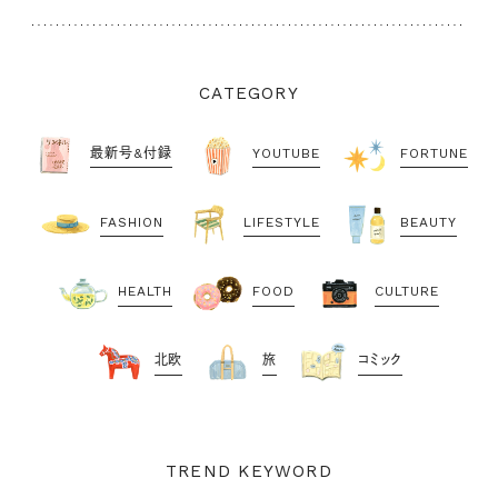
CATEGORY
最新号&付録
YOUTUBE
FORTUNE
FASHION
LIFESTYLE
BEAUTY
HEALTH
FOOD
CULTURE
北欧
旅
コミック
TREND KEYWORD