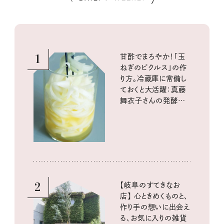
1
甘酢でまろやか！「玉
ねぎのピクルス」の作
り方。冷蔵庫に常備し
ておくと大活躍：真藤
舞衣子さんの発酵と
酸味の仕込みごはん
2
【岐阜のすてきなお
店】 心ときめくものと、
作り手の想いに出会え
る、お気に入りの雑貨