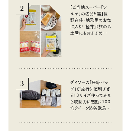
2
【ご当地スーパー「ツ
ルヤ」の名品5選】長
野在住・地元民のお気
に入り！ 軽井沢旅のお
土産にもおすすめのお
いしいもの
3
ダイソーの「圧縮バッ
グ」が旅行に便利すぎ
る！3サイズ使ってみた
ら収納力に感動：100
均クイーン渋谷飛鳥の
『本当にいいもの』第
10回③