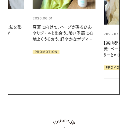
2026.07.24
ブが香るひん
夏の髪と心が
暑い季節に心
る【大人気の
2026.07.21
かなボディケ
1本で汗ばむ
【高山都さんが楽しむデンマーク
発・ベーリングの腕時計】 アクセサ
PROMOTIO
リーとの重ねづけも素敵な大人の
夏スタイル３選
PROMOTION