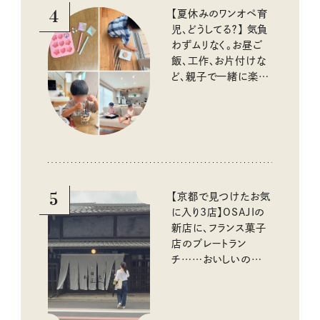
4
【夏休みのワンオペ育
児、どうしてる？】 気負
わずムリなく。お昼ご
飯、工作、お片付けな
ど、親子で一緒に楽し
める工夫
5
【京都で見つけたお気
に入り3店】OSAJIの
新店に、フランス菓子
店のプレートラン
チ……おいしいのんび
り街歩き。