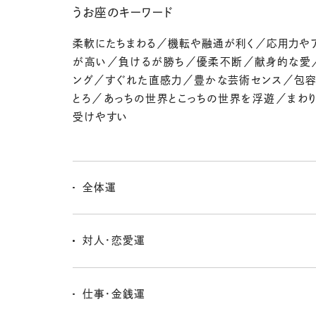
うお座のキーワード
柔軟にたちまわる／機転や融通が利く／応用力や
が高い／負けるが勝ち／優柔不断／献身的な愛
ング／すぐれた直感力／豊かな芸術センス／包
とろ／あっちの世界とこっちの世界を浮遊／まわ
受けやすい
全体運
新しいプロジェクトが始まる可能性あり！ 大役を任され
ずにしぶとくいこうー！ 今週は心を落ち着けて、体力温
対人・恋愛運
面倒だと感じているコミュニティからは、スーッと抜けち
そのうち新しい人脈が広がるから、それまで自然体でい
仕事・金銭運
よ。