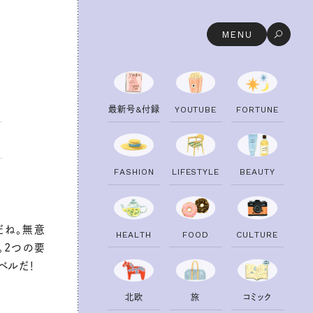
MENU
最
新
号
&
付
録
Y
O
U
T
U
B
E
F
O
R
T
U
N
E
F
A
S
H
I
O
N
L
I
F
E
S
T
Y
L
E
B
E
A
U
T
Y
だね。無意
H
E
A
L
T
H
F
O
O
D
C
U
L
T
U
R
E
。2つの要
ベルだ！
北
欧
旅
コ
ミ
ッ
ク