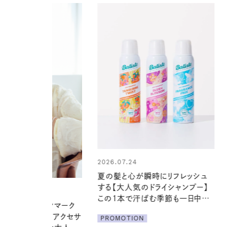
24
2026.06.01
心が瞬時にリフレッシュ
真夏に向けて、ハーブが香るひん
気のドライシャンプー】
やりジェルと出合う。暑い季節に心
で汗ばむ季節も一日中心
地よくうるおう、軽やかなボディケ
ア
ION
PROMOTION