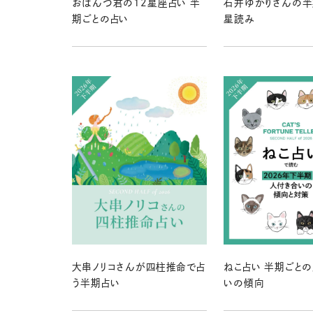
おぱんつ君の12星座占い 半
石井ゆかりさんの半
期ごとの占い
星読み
大串ノリコさんが四柱推命で占
ねこ占い 半期ごと
う半期占い
いの傾向