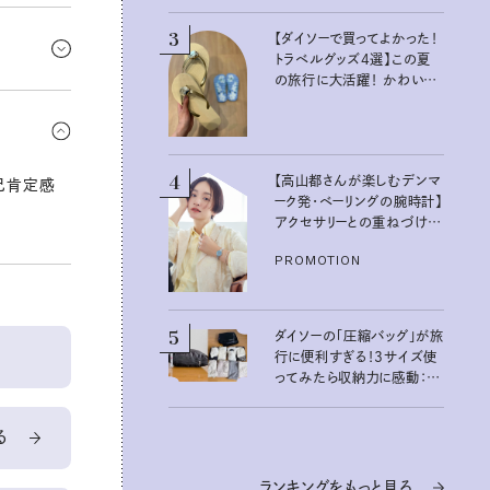
ツと貯めて
3
【ダイソーで買ってよかった！
トラベルグッズ4選】この夏
の旅行に大活躍！ かわいく
て便利な厳選マストバイア
た生活を送
イテム
に時間を
4
【高山都さんが楽しむデンマ
己肯定感
ーク発・ベーリングの腕時計】
アクセサリーとの重ねづけも
素敵な大人の夏スタイル３
PROMOTION
選
5
ダイソーの「圧縮バッグ」が旅
行に便利すぎる！3サイズ使
ってみたら収納力に感動：
100均クイーン渋谷飛鳥の
『本当にいいもの』第10回③
る
ランキングをもっと見る