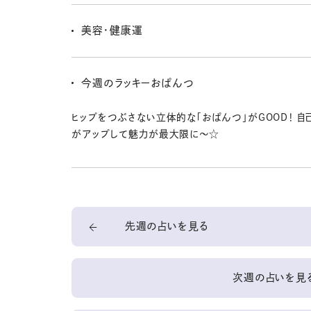
困った時にはお助けしてくれる人も登場するし、コツコ
いた人は、豊かさに顔がほころびそう！
美容・健康運
体力アップを心がけよう。体内時計のリズムに合わせ
るべし。体を動かすことを重視して、いつもよりスポーツ
今週のラッキーおぱんつ
取ってね。
ヒップをつぶさない立体的な「おぱんつ」がGOOD！ 自
がアップして魅力が最大限に〜☆
先週の占いを見る
次週の占いを見