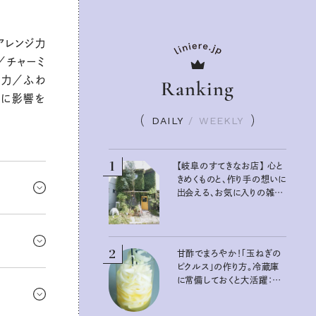
アレンジ力
／チャーミ
容力／ふわ
Ranking
りに影響を
DAILY
/
WEEKLY
1
【岐阜のすてきなお店】 心と
きめくものと、作り手の想いに
出会える、お気に入りの雑貨
屋さん
てもひるま
存を。
2
甘酢でまろやか！「玉ねぎの
ピクルス」の作り方。冷蔵庫
ゃって〜。
に常備しておくと大活躍：真
ればOKだ
藤舞衣子さんの発酵と酸味
の仕込みごはん