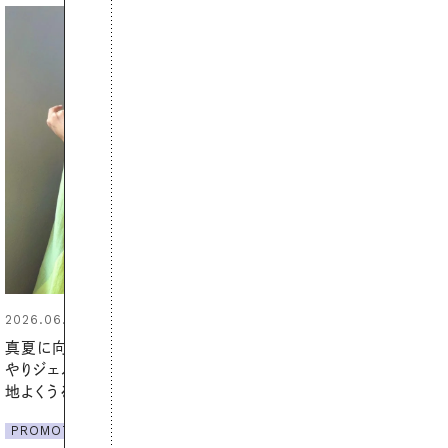
2026.06.01
お出かけ前のひと手間で変わる、
夏の一日。汗ばむ季節を「ごきげ
ん」に過ごす私の新習慣
PROMOTION