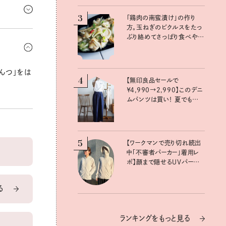
けると収入
3
「鶏肉の南蛮漬け」の作り
方。玉ねぎのピクルスをたっ
！ いつも
ぷり絡めてさっぱり食べやす
抜けてジワ
く：真藤舞衣子さんの発酵と
酸味レシピ
んつ」をは
4
【無印良品セールで
￥4,990→2,990】このデニ
ムパンツは買い！ 夏でも軽
やかなコットンリネンでワン
ツーコーデに大活躍！
5
【ワークマンで売り切れ続出
中「不審者パーカー」着用レ
ポ】顔まで隠せるUVパーカー
で、全方位から夏の紫外線
をブロック
る
ランキングをもっと見る