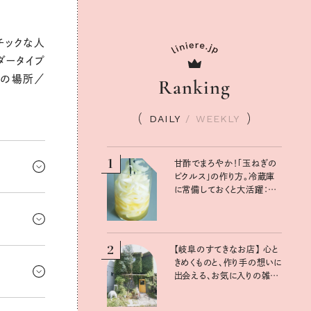
チックな人
ダータイプ
現の場所／
Ranking
DAILY
/
WEEKLY
1
甘酢でまろやか！「玉ねぎの
ピクルス」の作り方。冷蔵庫
に常備しておくと大活躍：真
だまだ広が
藤舞衣子さんの発酵と酸味
の仕込みごはん
りしてみ
2
【岐阜のすてきなお店】 心と
クな人たち
きめくものと、作り手の想いに
感じに。ワ
出会える、お気に入りの雑貨
屋さん
りそう〜。