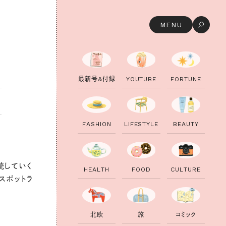
MENU
最
新
号
&
付
録
Y
O
U
T
U
B
E
F
O
R
T
U
N
E
F
A
S
H
I
O
N
L
I
F
E
S
T
Y
L
E
B
E
A
U
T
Y
続していく
H
E
A
L
T
H
F
O
O
D
C
U
L
T
U
R
E
スポットラ
北
欧
旅
コ
ミ
ッ
ク