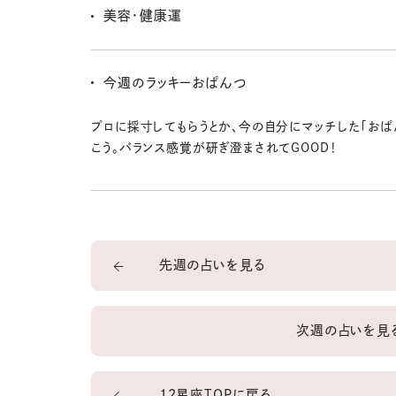
引き続き、キミが好きなことや求められることを頑張り続
美容・健康運
アップ☆
思い立ったら、サクッと旅に出てリフレッシュするといいよ
とは違う街で春を感じながら散歩してみると、緊張感が
今週のラッキーおぱんつ
ーッと健康になれちゃう。
プロに採寸してもらうとか、今の自分にマッチした「おぱ
こう。バランス感覚が研ぎ澄まされてGOOD！
先週の占いを見る
次週の占いを見
12星座TOPに戻る