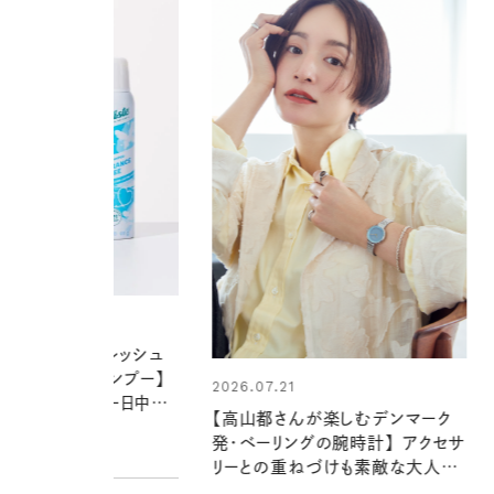
2026.06.01
お出かけ前のひと手間で変わる、
夏の一日。汗ばむ季節を「ごきげ
1
ん」に過ごす私の新習慣
さんが楽しむデンマーク
グの腕時計】 アクセサ
PROMOTION
重ねづけも素敵な大人の
ル３選