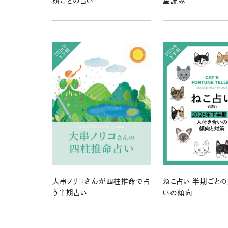
期ごとの占い
星読み
大串ノリコさんが四柱推命で占
ねこ占い 半期ごと
う半期占い
いの傾向