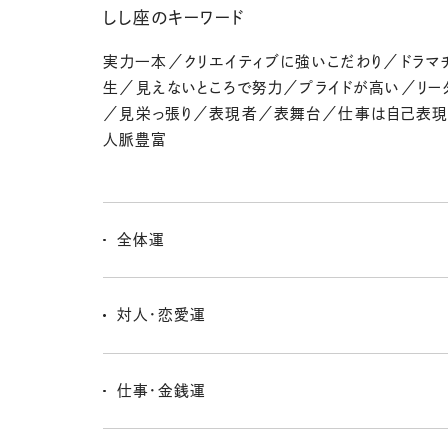
しし座のキーワード
実力一本／クリエイティブに強いこだわり／ドラマ
生／見えないところで努力／プライドが高い／リー
／見栄っ張り／表現者／表舞台／仕事は自己表
人脈豊富
全体運
自分で限界を決めないよーに！ いろんな可能性は、ま
っていく途中。気になってることは、これからさらに深掘
対人・恋愛運
よ〜！
感覚が合わない人とは自然と距離感ができるし、ユニー
とは縁ができて、新たな世界観が構築されていくような
仕事・金銭運
クワクしちゃうねッ。
これまでの成果が実を結んで、キャリアアップにつなが