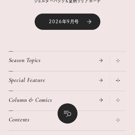
ショルダーバッグ&夏柄クリアポーチ
2026年9月号
Season Topics
Special Feature
真夏のひんやりグッズ 2026
大人のリュック探し 2026SS
Column & Comics
ニトリ・イケア・無印良品で賢くおしゃれなインテリア
2026年春夏 トレンドファッションニュース
この春ほしい大人のスニーカー 2026春夏
2026年下半期占い大特集
絶品、お餅レシピ大集合！
Contents
女子旅おすすめスポット 暮らすように心地いいリンネル旅ガイ
ぐれいさん
ド
本当に使える「旅道具」
明日もいい日になりますように
幸せな老後のための リンネルマネー講座