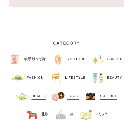
CATEGORY
最新号&付録
YOUTUBE
FORTUNE
FASHION
LIFESTYLE
BEAUTY
HEALTH
FOOD
CULTURE
北欧
旅
コミック