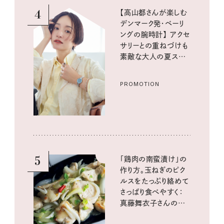
4
【高山都さんが楽しむ
デンマーク発・ベーリ
ングの腕時計】 アクセ
サリーとの重ねづけも
素敵な大人の夏スタイ
ル３選
PROMOTION
5
「鶏肉の南蛮漬け」の
作り方。玉ねぎのピク
ルスをたっぷり絡めて
さっぱり食べやすく：
真藤舞衣子さんの発
酵と酸味レシピ