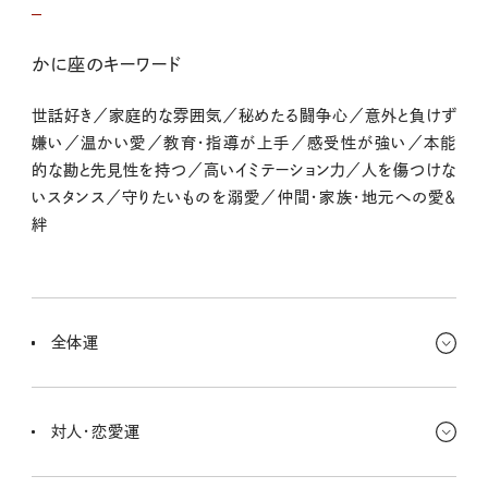
かに座のキーワード
世話好き／家庭的な雰囲気／秘めたる闘争心／意外と負けず
嫌い／温かい愛／教育・指導が上手／感受性が強い／本能
的な勘と先見性を持つ／高いイミテーション力／人を傷つけな
いスタンス／守りたいものを溺愛／仲間・家族・地元への愛＆
絆
全体運
焦りを感じているなら、自分を認めてあげるとラクになれるよ。完璧
じゃなくたって大丈夫さ！ まわりの人たちから頼られることが多そう
対人・恋愛運
だけど、気楽にいこー！
悩ましいことがあったら信頼できる人に早めに相談！ よきアドバイス