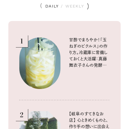
DAILY
/
WEEKLY
1
甘酢でまろやか！「玉
ねぎのピクルス」の作
り方。冷蔵庫に常備し
ておくと大活躍：真藤
舞衣子さんの発酵と
酸味の仕込みごはん
2
【岐阜のすてきなお
店】 心ときめくものと、
作り手の想いに出会え