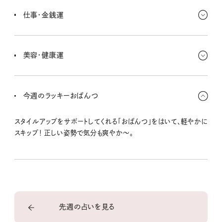
をもらえてラッキー☆ オーバーワーク気味だと、身内に鬱憤を発散し
仕事・金銭運
ちゃいそうなので気をつけてね。
浪費グセがついてない？ 支払い方法が多様化しているからこそ、ど
こで何を使ったか、ちゃーんと管理しよ！ 買いすぎちゃってロスが出
美容・健康運
た、なんてことのない生活を〜。
軽めのストレッチをしてから湯船に浸かってリラックス。ゆっくり足
裏やくるぶしらへんのマッサージを。血行がよくなって、全身が温ま
今週のラッキーおぱんつ
って本調子〜☆
スタイルアップをサポートしてくれる「おぱんつ」をはいて、軽やかに
スキップ！ 正しい姿勢で気分も爽やか〜。
先週の占いを見る