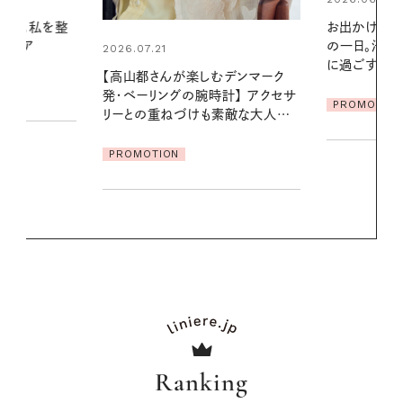
お出かけ前のひと手間で変わる、夏
夏の髪と心が
の一日。汗ばむ季節を「ごきげん」
る【大人気の
に過ごす私の新習慣
1本で汗ばむ
デンマーク
クセサ
PROMOTION
PROMOTIO
素敵な大人の
Ranking