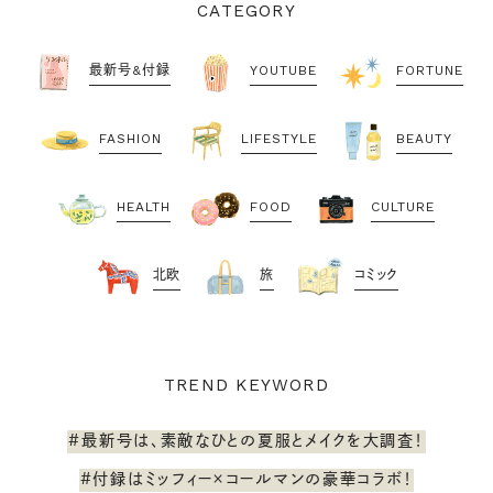
CATEGORY
最新号&付録
YOUTUBE
FORTUNE
FASHION
LIFESTYLE
BEAUTY
HEALTH
FOOD
CULTURE
北欧
旅
コミック
TREND KEYWORD
#最新号は、素敵なひとの夏服とメイクを大調査！
#付録はミッフィー×コールマンの豪華コラボ！