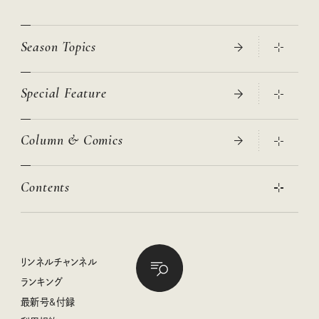
Season Topics
Special Feature
真夏のひんやりグッズ 2026
大人のリュック探し 2026SS
Column & Comics
ニトリ・イケア・無印良品で賢くおしゃれなインテリア
2026年春夏 トレンドファッションニュース
この春ほしい大人のスニーカー 2026春夏
2026年下半期占い大特集
絶品、お餅レシピ大集合！
Contents
女子旅おすすめスポット 暮らすように心地いいリンネル旅ガイ
ぐれいさん
ド
本当に使える「旅道具」
明日もいい日になりますように
幸せな老後のための リンネルマネー講座
世界のサンタさんに会って来た！
清水みさとの食いしんぼう寄り道サウナ
リンネルおしゃれファッションスナップ
私の住むまち、好きな場所。LOCAL LIFE REPORT
ときめく冬の贈りもの
クグロフの猫
リンネル暮らし部
リンネルチャンネル
リンネル 暮らしの道具大賞
クラフトビール案内
中沢元紀の板前さん入門
リンネルチャンネル
ランキング
ナチュラルメイクレッスン
母の日に贈りたい、お花モチーフのアイテム
空想喫茶トラノコクさんのあの店この店、喫茶訪問日記
おぱんつ君のわくわく楽しい一週間占い
最新号&付録
喜ばれる贈り物手帖
うちねこグランプリ2026、発表！
圷みほさんのゆるっと週末キャンプ通信