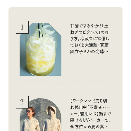
1
甘酢でまろやか！「玉
ねぎのピクルス」の作
り方。冷蔵庫に常備し
ておくと大活躍：真藤
舞衣子さんの発酵と
酸味の仕込みごはん
2
【ワークマンで売り切
れ続出中「不審者パー
カー」着用レポ】顔まで
隠せるUVパーカーで、
全方位から夏の紫外