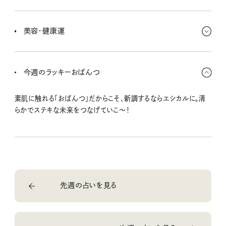
欲しいモノは足で探すと想像以上に納得の品に出会えそう！ 金運
の調子はいいけど、食事会が続くとピンチになるかも。乗り気じゃな
美容・健康運
いならうまく断っちゃお。
気になってる美容・健康器具を試してみて。インナーケア＆スキンケ
アは徹底的にね。両面から美しく磨いてこ！ 飲み過ぎには注意して
今週のラッキーおぱんつ
よ〜。
素肌に触れる「おぱんつ」だからこそ、新調するならエシカルに。清
らかでステキな未来をつなげていこ〜！
先週の占いを見る