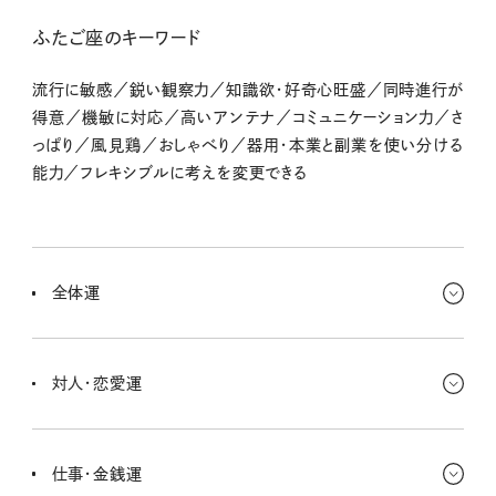
ふたご座のキーワード
流行に敏感／鋭い観察力／知識欲・好奇心旺盛／同時進行が
得意／機敏に対応／高いアンテナ／コミュニケーション力／さ
っぱり／風見鶏／おしゃべり／器用・本業と副業を使い分ける
能力／フレキシブルに考えを変更できる
全体運
他の人のために、何かしらサポートしたいという構想がムクムク。そ
ういう方向に思い切って舵を切ると、もしかしたら生涯の仕事になる
対人・恋愛運
かも！
仕事とかでミスを見つけちゃったら、相手に優しく指摘して。まわり
に投げかけた質問の返信が遅くたって、おおらかに待とう〜。お久し
仕事・金銭運
ぶりの人に会っておしゃべりするのも◎。