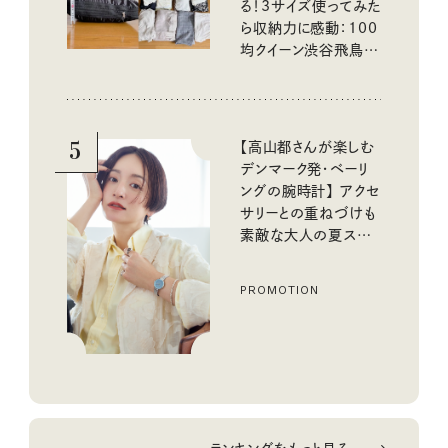
る！3サイズ使ってみた
ら収納力に感動：100
均クイーン渋谷飛鳥の
『本当にいいもの』第
10回③
5
【高山都さんが楽しむ
デンマーク発・ベーリ
ングの腕時計】 アクセ
サリーとの重ねづけも
素敵な大人の夏スタイ
ル３選
PROMOTION