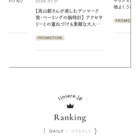
やりジェルと出合う。暑い季節に心
える夜の爽
地よくうるおう、軽やかなボディケ
デンマーク
ア
PROMOTIO
クセサ
PROMOTION
素敵な大人の
Ranking
DAILY
/
WEEKLY