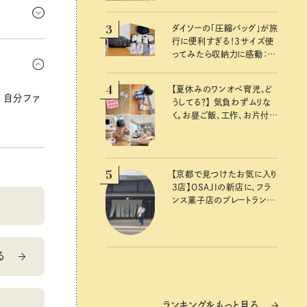
、耳寄り情
3
ダイソーの「圧縮バッグ」が旅
行に便利すぎる！3サイズ使
り入れた
ってみたら収納力に感動：
く健康にな
100均クイーン渋谷飛鳥の
『本当にいいもの』第10回③
4
【夏休みのワンオペ育児、ど
 自分ファ
うしてる？】 気負わずムリな
く。お昼ご飯、工作、お片付け
など、親子で一緒に楽しめる
工夫
5
【京都で見つけたお気に入り
3店】OSAJIの新店に、フラ
ンス菓子店のプレートラン
チ……おいしいのんびり街
歩き。
る
ランキングをもっと見る