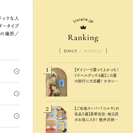
チックな人
ダータイプ
現の場所／
Ranking
DAILY
/
WEEKLY
1
【ダイソーで買ってよかった！
トラベルグッズ4選】この夏
の旅行に大活躍！ かわいく
たりしな
て便利な厳選マストバイア
イテム
てくること
2
風立てず
【ご当地スーパー「ツルヤ」の
名品5選】長野在住・地元民
気配りが大
のお気に入り！ 軽井沢旅の
お土産にもおすすめのおい
アに、抜か
しいもの