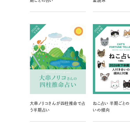
期ごとの占い
星読み
大串ノリコさんが四柱推命で占
ねこ占い 半期ごと
う半期占い
いの傾向