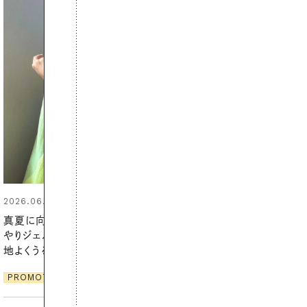
2026.06.01
お出かけ前のひと手間で変わる、
夏の一日。汗ばむ季節を「ごきげ
ん」に過ごす私の新習慣
PROMOTION