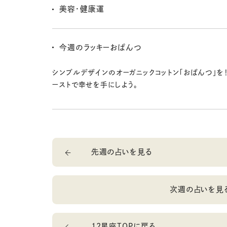
りなく油断しないこと〜！ 仕事仲間や友人との会話から
美容・健康運
報をゲットできそう☆
海外でヒットしている美容法や健康法を調べてみたり取
りすると、いい感じ〜。美容＆健康オタクになって、美し
今週のラッキーおぱんつ
ろー！
シンプルデザインのオーガニックコットン「おぱんつ」を！
ーストで幸せを手にしよう。
先週の占いを見る
次週の占いを見
12星座TOPに戻る