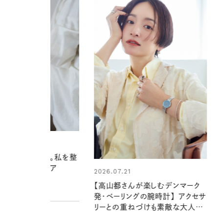
2026.06.01
真夏に向けて、ハーブが香るひん
やりジェルと出合う。暑い季節に心
1
地よくうるおう、軽やかなボディケ
さんが楽しむデンマーク
ア
グの腕時計】 アクセサ
PROMOTION
重ねづけも素敵な大人の
ル３選