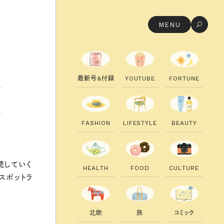
MENU
最
新
号
&
付
録
Y
O
U
T
U
B
E
F
O
R
T
U
N
E
F
A
S
H
I
O
N
L
I
F
E
S
T
Y
L
E
B
E
A
U
T
Y
続していく
H
E
A
L
T
H
F
O
O
D
C
U
L
T
U
R
E
スポットラ
北
欧
旅
コ
ミ
ッ
ク