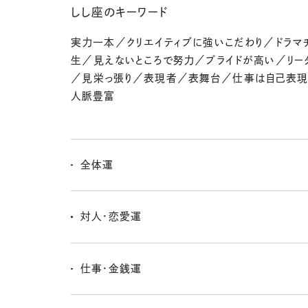
しし座のキーワード
実力一本／クリエイティブに強いこだわり／ドラマ
生／見えないところで努力／プライドが高い／リー
／見栄っ張り／表現者／表舞台／仕事は自己表
人脈豊富
全体運
新たな局面を迎えた人、なんだかフワフワした状態だっ
い？ 自分を客観視して、厳しめに向き合ってみると見え
対人・恋愛運
あり！ もっともーっと視野を広げよう〜。
フラストレーションを抱えてるとしても……、今はまだ波
に！ 将来的にまわりからエールを送ってもらえるよーな
仕事・金銭運
事なのだ。
サイドビジネスのアイデアがひらめきそう。仕事はシビ