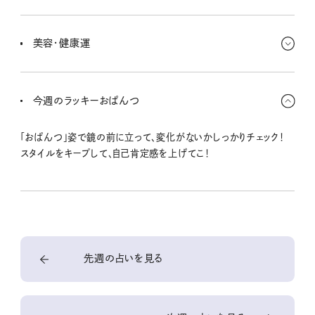
ネットショップでは買いすぎ注意！ 目的のモノだけを購入したら、す
ぐにログアウトしよ。旅行の予定がある人は、予算を決めて準備しと
美容・健康運
こ〜！
疲れを感じてなくたって、メンテナンスする時期だと思って。プロに
ゆだねて整えてもらお〜。カフェインレスのハーブティーがおすすめ
今週のラッキーおぱんつ
だよ。
「おぱんつ」姿で鏡の前に立って、変化がないかしっかりチェック！
スタイルをキープして、自己肯定感を上げてこ！
先週の占いを見る