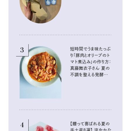
イテム
3
短時間でうま味たっぷ
り「豚肉とオリーブのト
マト煮込み」の作り方：
真藤舞衣子さん 夏の
不調を整える発酵レ
シピ
4
【贈って喜ばれる夏の
手土産８選】 涼やかな