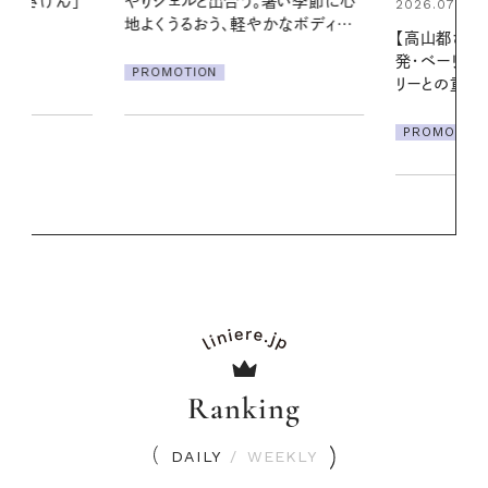
暑い季節に心
える夜の爽
2026.07.21
かなボディケ
【高山都さんが楽しむデンマーク
PROMOTIO
発・ベーリングの腕時計】 アクセサ
リーとの重ねづけも素敵な大人の
夏スタイル３選
PROMOTION
Ranking
DAILY
/
WEEKLY