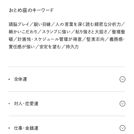
おとめ座のキーワード
頭脳プレイ／鋭い目線／人の言葉を深く読む綿密な分析力／
細かいこだわり／スランプに強い／粘り強さと大胆さ／整理整
頓／計画性・スケジュール管理が得意／堅実志向／義務感・
責任感が強い／安定を望む／持久力
全体運
スケジュールは真っ白くらいがちょうどいいさ！ 状況によって臨機応
変に動けるように、いつも余裕を持ててると安心だよね〜。
対人・恋愛運
「うるさいなー」って感じる人とは距離を取っとこ。ひとりだけでもキミ
なら十分楽しめるから、どちらかというと単独行動がいいと思う！
仕事・金銭運