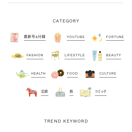
CATEGORY
最新号&付録
YOUTUBE
FORTUNE
FASHION
LIFESTYLE
BEAUTY
HEALTH
FOOD
CULTURE
北欧
旅
コミック
TREND KEYWORD