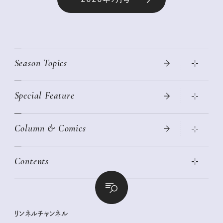
Season Topics
Special Feature
真夏のひんやりグッズ 2026
大人のリュック探し 2026SS
Column & Comics
ニトリ・イケア・無印良品で賢くおしゃれなインテリア
2026年春夏 トレンドファッションニュース
この春ほしい大人のスニーカー 2026春夏
2026年下半期占い大特集
絶品、お餅レシピ大集合！
Contents
女子旅おすすめスポット 暮らすように心地いいリンネル旅ガイ
ぐれいさん
ド
本当に使える「旅道具」
明日もいい日になりますように
幸せな老後のための リンネルマネー講座
世界のサンタさんに会って来た！
清水みさとの食いしんぼう寄り道サウナ
リンネルおしゃれファッションスナップ
私の住むまち、好きな場所。LOCAL LIFE REPORT
ときめく冬の贈りもの
クグロフの猫
リンネル暮らし部
リンネルチャンネル
リンネル 暮らしの道具大賞
クラフトビール案内
中沢元紀の板前さん入門