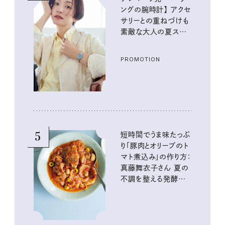
ングの腕時計】 アクセ
サリーとの重ねづけも
素敵な大人の夏スタイ
ル３選
PROMOTION
5
短時間でうま味たっぷ
り「豚肉とオリーブのト
マト煮込み」の作り方：
真藤舞衣子さん 夏の
不調を整える発酵レ
シピ