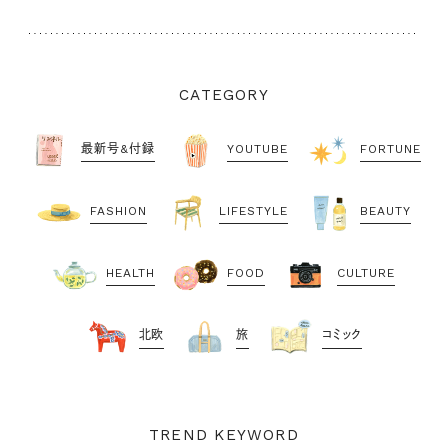
CATEGORY
最新号&付録
YOUTUBE
FORTUNE
FASHION
LIFESTYLE
BEAUTY
HEALTH
FOOD
CULTURE
北欧
旅
コミック
TREND KEYWORD