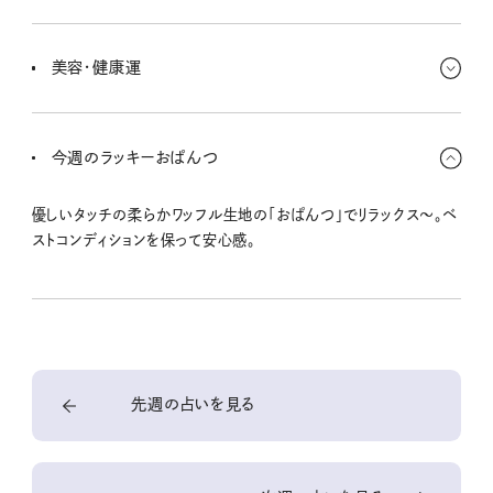
クローゼットを片付けて、いらないモノはフリマアプリなんかを活用
して。必要としてくれる人へ渡ると嬉しいよね☆ 循環がよくなって、
美容・健康運
金運アーップ↑
時間に余裕があるなら、ちょっと遠出の散歩をして、景色のいい場所
でストレッチするのはどうかな？ 軽めのスポーツはなるべく続けて！
今週のラッキーおぱんつ
UVケアはしっかりとね。
優しいタッチの柔らかワッフル生地の「おぱんつ」でリラックス〜。ベ
ストコンディションを保って安心感。
先週の占いを見る