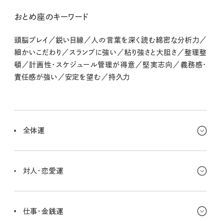
おとめ座のキーワード
頭脳プレイ／鋭い目線／人の言葉を深く読む綿密な分析力／
細かいこだわり／スランプに強い／粘り強さと大胆さ／整理整
頓／計画性・スケジュール管理が得意／堅実志向／義務感・
責任感が強い／安定を望む／持久力
全体運
仕事でも家庭でも、中心的な役割からちょっぴり抜け出て、気持ちに
余裕を持ってみて。新しい世界を覗きにいって、新鮮さを取り入れる
対人・恋愛運
のだ！
恋に不安があるなら、先輩や年上の人に相談がおすすめだよ。よき
アドバイスをもらえそう〜。カップルの場合は、相手への気持ちを整
仕事・金銭運
理整頓だ！