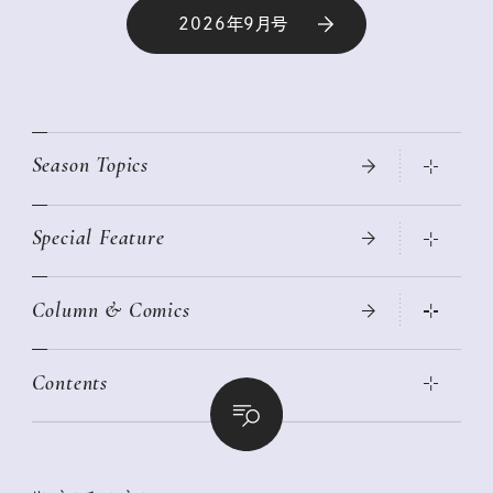
2026年9月号
Season Topics
Special Feature
真夏のひんやりグッズ 2026
大人のリュック探し 2026SS
Column & Comics
ニトリ・イケア・無印良品で賢くおしゃれなインテリア
2026年春夏 トレンドファッションニュース
この春ほしい大人のスニーカー 2026春夏
2026年下半期占い大特集
絶品、お餅レシピ大集合！
Contents
女子旅おすすめスポット 暮らすように心地いいリンネル旅ガイ
ぐれいさん
ド
本当に使える「旅道具」
明日もいい日になりますように
幸せな老後のための リンネルマネー講座
世界のサンタさんに会って来た！
清水みさとの食いしんぼう寄り道サウナ
リンネルおしゃれファッションスナップ
私の住むまち、好きな場所。LOCAL LIFE REPORT
ときめく冬の贈りもの
クグロフの猫
リンネル暮らし部