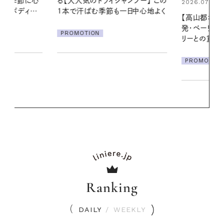
ンプー】 この
える夜の爽
2026.07.21
一日中心地よく
【高山都さんが楽しむデンマーク
PROMOTIO
発・ベーリングの腕時計】 アクセサ
リーとの重ねづけも素敵な大人の
夏スタイル３選
PROMOTION
Ranking
DAILY
/
WEEKLY