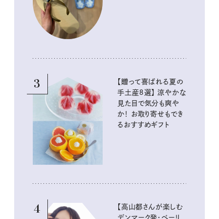
イテム
3
【贈って喜ばれる夏の
手土産８選】 涼やかな
見た目で気分も爽や
か！ お取り寄せもでき
るおすすめギフト
4
【高山都さんが楽しむ
デンマーク発・ベーリ