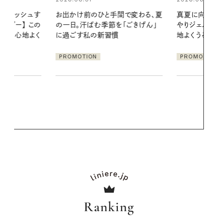
間で変わる、夏
真夏に向けて、ハーブが香るひん
「ごきげん」
やりジェルと出合う。暑い季節に心
2026.07.21
地よくうるおう、軽やかなボディケ
【高山都さん
ア
発・ベーリングの
PROMOTION
リーとの重ね
夏スタイル３
PROMOTIO
Ranking