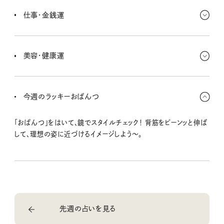
を紹介してもらえそう〜。これから先、タッグを組める人との出会い
仕事・金銭運
も！ 晴れやかさが続く〜☆
クッションやスリッパなど、いつも使ってるファブリックものの買い替
えはおすすめ〜！割引チケットやポイントも上手に使ってね。
美容・健康運
本腰入れて体を鍛えようー！ パーソナルトレーニングだとなお◎ッ。
体が変わりやすい時期に突入してるからおすすめだよ。オーバーウ
今週のラッキーおぱんつ
エイト気味ならアルコールは控るべし。
「おぱんつ」をはいて、鏡でスタイルチェック！ 背筋をピーンッと伸ば
して、理想の姿に近づけるイメージしよう〜。
先週の占いを見る