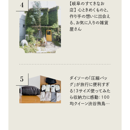
4
【岐阜のすてきなお
店】 心ときめくものと、
作り手の想いに出会え
る、お気に入りの雑貨
屋さん
5
ダイソーの「圧縮バッ
グ」が旅行に便利すぎ
る！3サイズ使ってみた
ら収納力に感動：100
均クイーン渋谷飛鳥の
『本当にいいもの』第
10回③