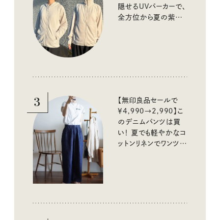
隠せるUVパーカーで、
全方位から夏の紫外
線をブロック
3
【無印良品セールで
￥4,990→2,990】こ
のデニムパンツは買
い！ 夏でも軽やかなコ
ットンリネンでワンツー
コーデに大活躍！