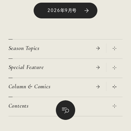
2026年9月号
Season Topics
Special Feature
真夏のひんやりグッズ 2026
大人のリュック探し 2026SS
Column & Comics
ニトリ・イケア・無印良品で賢くおしゃれなインテリア
2026年春夏 トレンドファッションニュース
この春ほしい大人のスニーカー 2026春夏
2026年下半期占い大特集
絶品、お餅レシピ大集合！
Contents
女子旅おすすめスポット 暮らすように心地いいリンネル旅ガイ
ぐれいさん
ド
本当に使える「旅道具」
明日もいい日になりますように
幸せな老後のための リンネルマネー講座
世界のサンタさんに会って来た！
清水みさとの食いしんぼう寄り道サウナ
リンネルおしゃれファッションスナップ
私の住むまち、好きな場所。LOCAL LIFE REPORT
ときめく冬の贈りもの