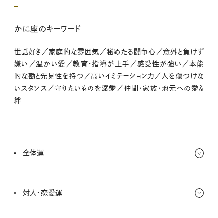
かに座のキーワード
世話好き／家庭的な雰囲気／秘めたる闘争心／意外と負けず
嫌い／温かい愛／教育・指導が上手／感受性が強い／本能
的な勘と先見性を持つ／高いイミテーション力／人を傷つけな
いスタンス／守りたいものを溺愛／仲間・家族・地元への愛＆
絆
全体運
いろんなことがプラスに向かうムード！ 動きがよくなかった物事もだ
んだん流れ出すよ〜！ 焦らないで、ドーンッと構えてOKさ！
対人・恋愛運
何か困ったことが起こっても、友人知人に相談したら、頼りになる人