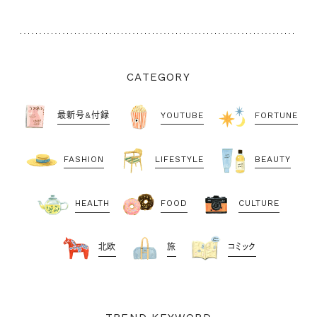
CATEGORY
最新号&付録
YOUTUBE
FORTUNE
FASHION
LIFESTYLE
BEAUTY
HEALTH
FOOD
CULTURE
北欧
旅
コミック