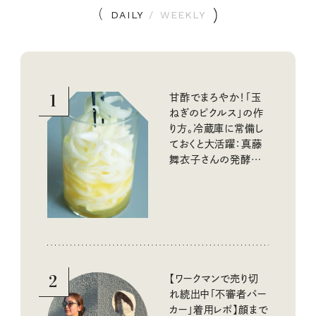
DAILY
/
WEEKLY
1
甘酢でまろやか！「玉
ねぎのピクルス」の作
り方。冷蔵庫に常備し
ておくと大活躍：真藤
舞衣子さんの発酵と
酸味の仕込みごはん
2
【ワークマンで売り切
れ続出中「不審者パー
カー」着用レポ】顔まで