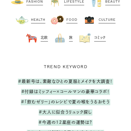
FASHION
LIFESTYLE
BEAUTY
HEALTH
FOOD
CULTURE
北欧
旅
コミック
TREND KEYWORD
#最新号は、素敵なひとの夏服とメイクを大調査！
#付録はミッフィー×コールマンの豪華コラボ！
#「飲むゼリー」のレシピで夏の喉をうるおそう
#大人に似合うリュック探し
#今週の12星座の運勢は？