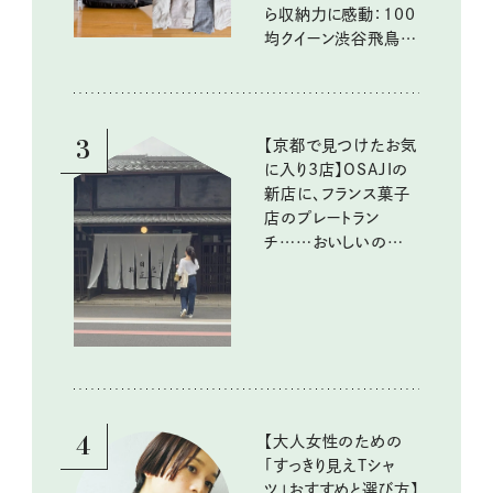
ら収納力に感動：100
均クイーン渋谷飛鳥の
『本当にいいもの』第
10回③
3
【京都で見つけたお気
に入り3店】OSAJIの
新店に、フランス菓子
店のプレートラン
チ……おいしいのんび
り街歩き。
4
【大人女性のための
「すっきり見えTシャ
ツ」おすすめと選び方】