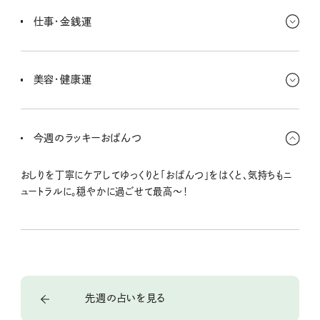
い。「いろんな価値観があるんだなー」って思えばいいのだ。他人の
仕事・金銭運
考えに合わせなくたって、大丈夫さ。
仲間との会話のなかに金運につながる情報が☆ しっかりメモして
覚えとくといいよ！ 少額小売ショップこそ油断は禁物だよ〜。
美容・健康運
全身に愛を伝えながら眠ると健やかに。内も外もじっくり見て触って
感じよ〜。どこかに違和感があったらメディカルチェックを！
今週のラッキーおぱんつ
おしりを丁寧にケアしてゆっくりと「おぱんつ」をはくと、気持ちもニ
ュートラルに。穏やかに過ごせて最高〜！
先週の占いを見る