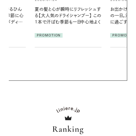
リフレッシュす
お出かけ前のひと手間で変わる、夏
ンプー】 この
の一日。汗ばむ季節を「ごきげん」
2026.07.21
一日中心地よく
に過ごす私の新習慣
【高山都さん
発・ベーリングの
PROMOTION
リーとの重ね
夏スタイル３
PROMOTIO
Ranking