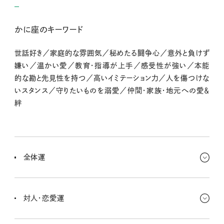
かに座のキーワード
世話好き／家庭的な雰囲気／秘めたる闘争心／意外と負けず
嫌い／温かい愛／教育・指導が上手／感受性が強い／本能
的な勘と先見性を持つ／高いイミテーション力／人を傷つけな
いスタンス／守りたいものを溺愛／仲間・家族・地元への愛＆
絆
全体運
なんだか少し気弱になってため息……。だけど緊張状態を緩めるか
ら、ため息は悪いことじゃないっ！ しっかり呼吸を整えてこ。自然とリ
対人・恋愛運
ラックスできて気分も明るくなるよ〜。
人と接点を持つこと、誰かと交流することで、良くも悪くも揺れやす