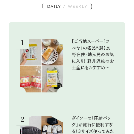
DAILY
/
WEEKLY
1
【ご当地スーパー「ツ
ルヤ」の名品5選】長
野在住・地元民のお気
に入り！ 軽井沢旅のお
土産にもおすすめのお
いしいもの
2
ダイソーの「圧縮バッ
グ」が旅行に便利すぎ
る！3サイズ使ってみた