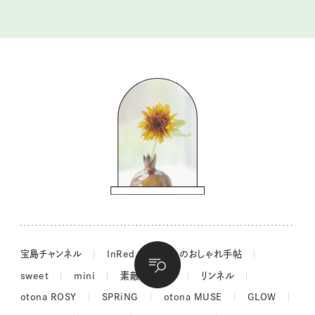
tsukuru & Lin. ツクルアンドリン
kippis（キッピス）
暮らしの時産テクニック
バッグの中身
コウケンテツのヒトワザ巡り
ノーラのフィンランド旅気分
街角ワンデイ
ドーナツハント
吉田羊さんの着物と12のアソビゴコロ
長谷川あかりさんの今週もお疲れ様つまみ
宝島チャンネル
InRed
大人のおしゃれ手帖
sweet
mini
素敵なあの人
リンネル
otona ROSY
SPRiNG
otona MUSE
GLOW