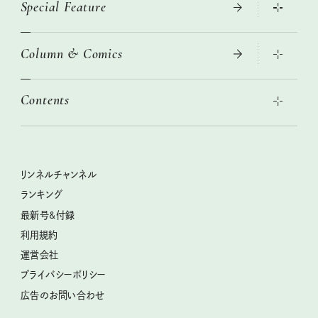
Special Feature
大人のリュック探し 2026SS
ニトリ・イケア・無印良品で賢くおしゃれなインテリア
Column & Comics
この春ほしい大人のスニーカー 2026春夏
2026年春夏 トレンドファッションニュース
絶品、お餅レシピ大集合！
2026年下半期占い大特集
本当に使える「旅道具」
Contents
女子旅おすすめスポット 暮らすように心地いいリンネル旅ガイ
ぐれいさん
ド
世界のサンタさんに会って来た！
明日もいい日になりますように
幸せな老後のための リンネルマネー講座
ときめく冬の贈りもの
清水みさとの食いしんぼう寄り道サウナ
リンネルおしゃれファッションスナップ
私の住むまち、好きな場所。LOCAL LIFE REPORT
クラフトビール案内
クグロフの猫
リンネル暮らし部
リンネルチャンネル
リンネル 暮らしの道具大賞
母の日に贈りたい、お花モチーフのアイテム
中沢元紀の板前さん入門
リンネルチャンネル
ランキング
ナチュラルメイクレッスン
うちねこグランプリ2026、発表！
空想喫茶トラノコクさんのあの店この店、喫茶訪問日記
おぱんつ君のわくわく楽しい一週間占い
最新号&付録
喜ばれる贈り物手帖
圷みほさんのゆるっと週末キャンプ通信
毎日が心地よくなるリンネルタロット
利用規約
2026年上半期占い大特集
豆柴・まもるくんの旅日記
運営会社
2025年下半期占い大特集
柳沢小実さんのお散歩するようなゆるり旅
プライバシーポリシー
猫と一緒に心地いい暮らし
広告のお問い合わせ
valoさんのかわいいもの探し