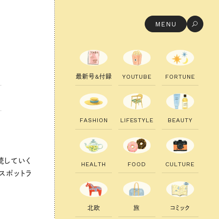
MENU
最
新
号
&
付
録
Y
O
U
T
U
B
E
F
O
R
T
U
N
E
F
A
S
H
I
O
N
L
I
F
E
S
T
Y
L
E
B
E
A
U
T
Y
続していく
H
E
A
L
T
H
F
O
O
D
C
U
L
T
U
R
E
スポットラ
北
欧
旅
コ
ミ
ッ
ク