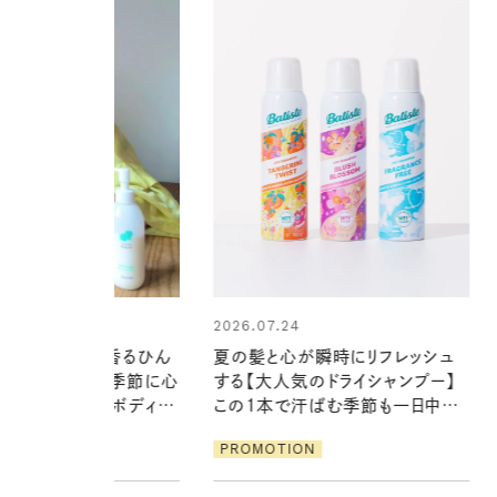
24
2026.06.01
心が瞬時にリフレッシュ
暑い夏のナイトルーティン。私を整
気のドライシャンプー】
える夜の爽やかご褒美ケア
で汗ばむ季節も一日中心
PROMOTION
ION