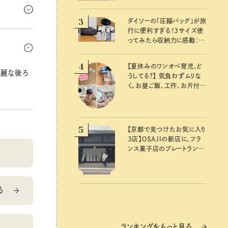
3
ダイソーの「圧縮バッグ」が旅
行に便利すぎる！3サイズ使
運動はおす
ってみたら収納力に感動：
り。
100均クイーン渋谷飛鳥の
『本当にいいもの』第10回③
4
【夏休みのワンオペ育児、ど
綺麗な後ろ
うしてる？】 気負わずムリな
く。お昼ご飯、工作、お片付け
など、親子で一緒に楽しめる
工夫
5
【京都で見つけたお気に入り
3店】OSAJIの新店に、フラ
ンス菓子店のプレートラン
チ……おいしいのんびり街
歩き。
る
ランキングをもっと見る