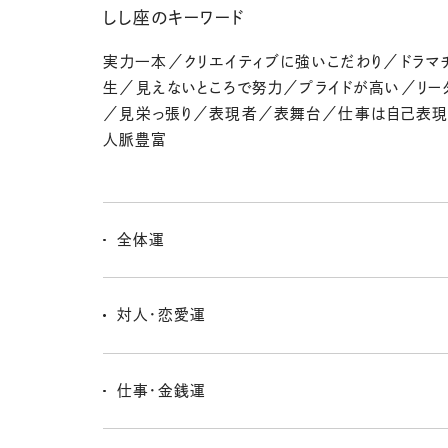
しし座のキーワード
実力一本／クリエイティブに強いこだわり／ドラマ
生／見えないところで努力／プライドが高い／リー
／見栄っ張り／表現者／表舞台／仕事は自己表
人脈豊富
全体運
気持ちが切り替わって前進だ〜。でも、スピードはあまり
わりの様子を把握しながら進もー。アグレッシブさは控
対人・恋愛運
☆
関わる人たちの気持ちになって、誰よりも大人な発言を
注目の的だし、新たな恋が芽生える可能性も♡ 仕事関
仕事・金銭運
会いは特にいい感じ〜。
不動産や投資信託など、資産運用をするにはいいタイミン