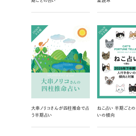
期ごとの占い
星読み
大串ノリコさんが四柱推命で占
ねこ占い 半期ごと
う半期占い
いの傾向