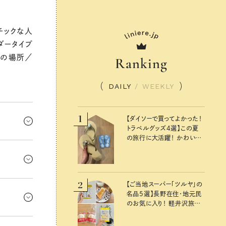
チックな人
ダータイプ
現の場所／
Ranking
DAILY
/
WEEKLY
1
【ダイソーで買ってよかった！
トラベルグッズ4選】この夏
の旅行に大活躍！ かわいく
出さずにま
て便利な厳選マストバイア
イテム
えめが吉
2
心がけて。
【ご当地スーパー「ツルヤ」の
名品5選】長野在住・地元民
連での出
のお気に入り！ 軽井沢旅の
お土産にもおすすめのおい
グ！ お
しいもの