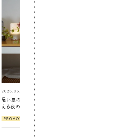
2026.06.01
お出かけ前のひと手間で変わる、
夏の一日。汗ばむ季節を「ごきげ
ん」に過ごす私の新習慣
PROMOTION