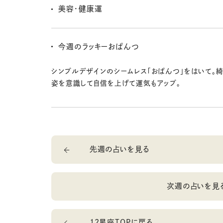
金の勉強をするにもベストな時期だよ〜。
美容・健康運
なるべく全身を動かして内臓を活性化しよう。有酸素
すめ！ ヘアスタイルやファッションなどの変化はツキあ
今週のラッキーおぱんつ
シンプルデザインのシームレス「おぱんつ」をはいて。
姿を意識して自信を上げて運気もアップ。
先週の占いを見る
次週の占いを見
12星座TOPに戻る