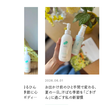
01
前のひと手間で変わる、
。汗ばむ季節を「ごきげ
2026.07.21
ごす私の新習慣
【高山都さんが楽しむデンマーク