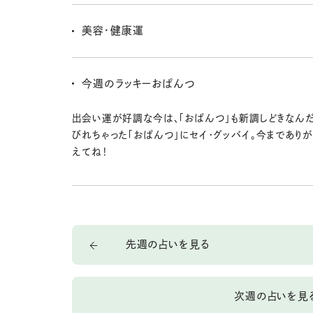
家族、特に親や親戚とお金の使い方で揉めたりするかも
と説明しないと誤解の元だから気を付けよ〜。持ち込ま
美容・健康運
ルには、すぐ対応せず誰かに相談してみて。
運動したりお手入れしたり、美容の時間を楽しめるとき
なるって楽しいな〜。なんだか自己肯定感も上がっちゃう
今週のラッキーおぱんつ
い気持ちが、心も体も健康にしてくれる⭐︎
出会い運が好調な今は、「おぱんつ」も新調しどきなんだ
びれちゃった「おぱんつ」にセイ・グッバイ。今まであり
えてね！
先週の占いを見る
次週の占いを見