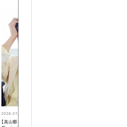
2026.07.24
夏の髪と心が瞬時にリフレッシュ
する【大人気のドライシャンプー】
この1本で汗ばむ季節も一日中心
地よく