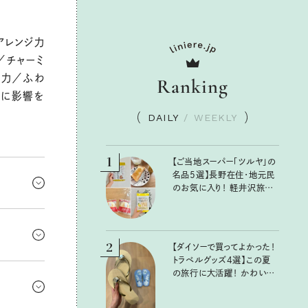
アレンジ力
／チャーミ
容力／ふわ
Ranking
りに影響を
DAILY
/
WEEKLY
1
【ご当地スーパー「ツルヤ」の
名品5選】長野在住・地元民
のお気に入り！ 軽井沢旅の
お土産にもおすすめのおい
しいもの
キミ。知
かく対人運
2
【ダイソーで買ってよかった！
トラベルグッズ4選】この夏
れないし、
の旅行に大活躍！ かわいく
て動くこと
て便利な厳選マストバイア
イテム