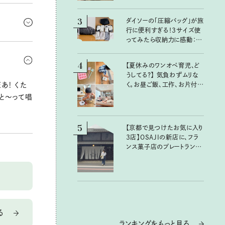
ね。ちゃん
3
れたトラブ
ダイソーの「圧縮バッグ」が旅
行に便利すぎる！3サイズ使
ってみたら収納力に感動：
。きれいに
100均クイーン渋谷飛鳥の
ぞ。楽し
『本当にいいもの』第10回③
4
【夏休みのワンオペ育児、ど
うしてる？】 気負わずムリな
く。お昼ご飯、工作、お片付け
あ！ くた
など、親子で一緒に楽しめる
がと〜って唱
工夫
5
【京都で見つけたお気に入り
3店】OSAJIの新店に、フラ
ンス菓子店のプレートラン
チ……おいしいのんびり街
歩き。
る
ランキングをもっと見る