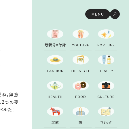
MENU
最
新
号
&
付
録
Y
O
U
T
U
B
E
F
O
R
T
U
N
E
F
A
S
H
I
O
N
L
I
F
E
S
T
Y
L
E
B
E
A
U
T
Y
だね。無意
H
E
A
L
T
H
F
O
O
D
C
U
L
T
U
R
E
。2つの要
ベルだ！
北
欧
旅
コ
ミ
ッ
ク