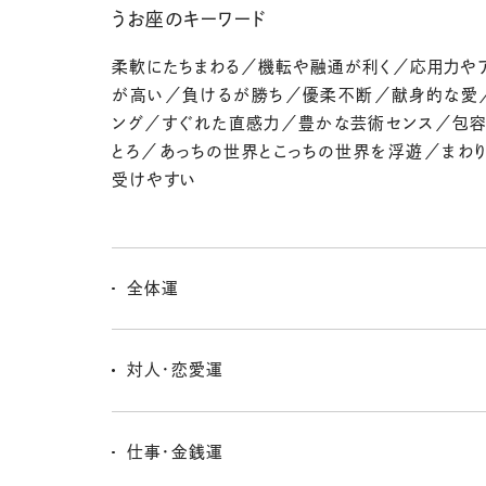
うお座のキーワード
柔軟にたちまわる／機転や融通が利く／応用力や
が高い／負けるが勝ち／優柔不断／献身的な愛
ング／すぐれた直感力／豊かな芸術センス／包
とろ／あっちの世界とこっちの世界を浮遊／まわ
受けやすい
全体運
新しいご縁が動き出す、なんだか華やかな雰囲気の今の
り合いが増えたり、新しいパートナーと出会ったり、とに
対人・恋愛運
が盛り上がってるみたい〜！
リニューアルがあるかもよ。前向きなお別れもあるかもし
ハッピーな出会いがあるかもしれないし。出会いを求め
仕事・金銭運
には大賛成！ きっといいご縁があるっ。