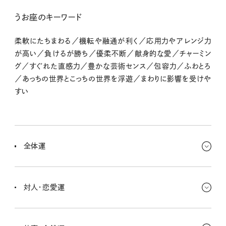
うお座のキーワード
柔軟にたちまわる／機転や融通が利く／応用力やアレンジ力
が高い／負けるが勝ち／優柔不断／献身的な愛／チャーミン
グ／すぐれた直感力／豊かな芸術センス／包容力／ふわとろ
／あっちの世界とこっちの世界を浮遊／まわりに影響を受けや
すい
全体運
人づき合いも最近大変だったよね？ いい出会いもあったけど、のんび
り過ごしたいキミにとっては疲れちゃう場面も結構あったはず。もう
対人・恋愛運
少ししたらマイペースが戻ってくるさ。
いろんな人がいろんなことを言ってくるから、混乱しちゃうよね〜。
そういうときは、いいことだけをピックアップすればよし！ 会うと元気