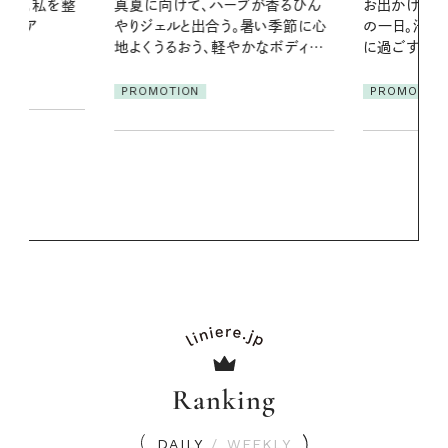
ブが香るひん
お出かけ前のひと手間で変わる、夏
夏の髪と心が
暑い季節に心
の一日。汗ばむ季節を「ごきげん」
る【大人気の
かなボディケ
に過ごす私の新習慣
1本で汗ばむ
PROMOTION
PROMOTIO
Ranking
DAILY
/
WEEKLY