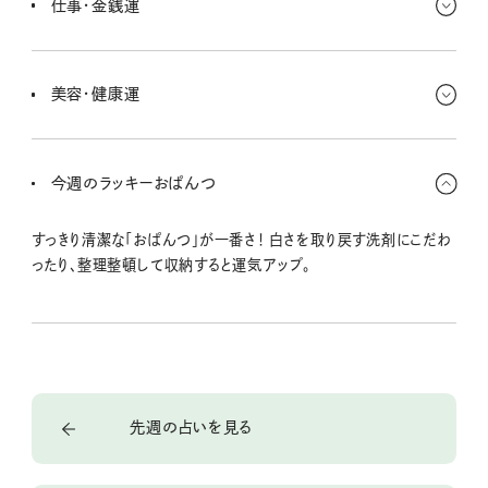
仕事・金銭運
になれる人だけと一緒にいよう。
落ち込んだときについつい散財しがちみたい。お財布の紐をゆるめ
る前に立ち止まって、自分の満たされない気持ちはどこからかな？っ
美容・健康運
て考えてみるといーかもよ。
コツコツ続けてできる美容法に勝る方法はなし！ プチプラでも、しっ
かり継続すれば効果が出そうだよ。自分の体や肌としっかり向き合
今週のラッキーおぱんつ
って、大切にしてあげよ〜。
すっきり清潔な「おぱんつ」が一番さ！ 白さを取り戻す洗剤にこだわ
ったり、整理整頓して収納すると運気アップ。
先週の占いを見る