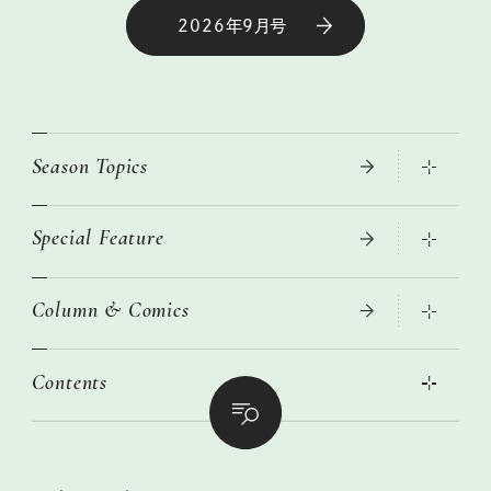
2026年9月号
Season Topics
Special Feature
真夏のひんやりグッズ 2026
大人のリュック探し 2026SS
Column & Comics
ニトリ・イケア・無印良品で賢くおしゃれなインテリア
2026年春夏 トレンドファッションニュース
この春ほしい大人のスニーカー 2026春夏
2026年下半期占い大特集
絶品、お餅レシピ大集合！
Contents
女子旅おすすめスポット 暮らすように心地いいリンネル旅ガイ
ぐれいさん
ド
本当に使える「旅道具」
明日もいい日になりますように
幸せな老後のための リンネルマネー講座
世界のサンタさんに会って来た！
清水みさとの食いしんぼう寄り道サウナ
リンネルおしゃれファッションスナップ
私の住むまち、好きな場所。LOCAL LIFE REPORT
ときめく冬の贈りもの
クグロフの猫
リンネル暮らし部