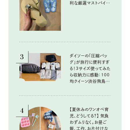
利な厳選マストバイア
イテム
3
ダイソーの「圧縮バッ
グ」が旅行に便利すぎ
る！3サイズ使ってみた
ら収納力に感動：100
均クイーン渋谷飛鳥の
『本当にいいもの』第
10回③
4
【夏休みのワンオペ育
児、どうしてる？】 気負
わずムリなく。お昼ご
飯、工作、お片付けな