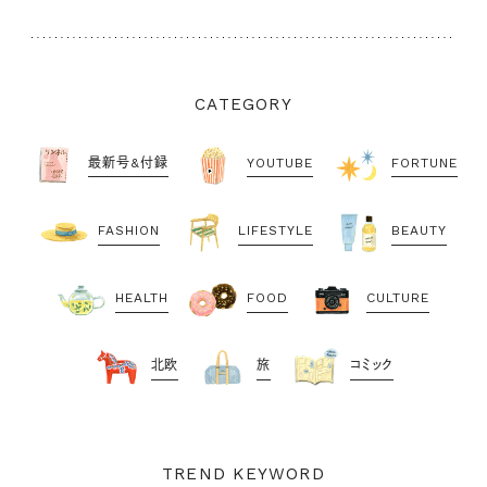
CATEGORY
最新号&付録
YOUTUBE
FORTUNE
FASHION
LIFESTYLE
BEAUTY
HEALTH
FOOD
CULTURE
北欧
旅
コミック
TREND KEYWORD