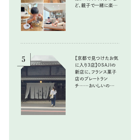
ど、親子で一緒に楽し
める工夫
5
【京都で見つけたお気
に入り3店】OSAJIの
新店に、フランス菓子
店のプレートラン
チ……おいしいのんび
り街歩き。