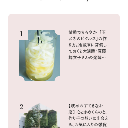
1
甘酢でまろやか！「玉
ねぎのピクルス」の作
り方。冷蔵庫に常備し
ておくと大活躍：真藤
舞衣子さんの発酵と
酸味の仕込みごはん
2
【岐阜のすてきなお
店】 心ときめくものと、
作り手の想いに出会え
る、お気に入りの雑貨