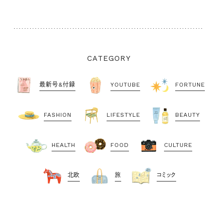
CATEGORY
最新号&付録
YOUTUBE
FORTUNE
FASHION
LIFESTYLE
BEAUTY
HEALTH
FOOD
CULTURE
北欧
旅
コミック