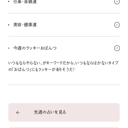
仕事・金銭運
んだ。遠いところに住んでる人と交流が始まったりも。
転職活動をしている人は、未経験の分野も視野に入れていいんじゃ
ないかな？ 思い込みを取っ払ってみるといいことがいっぱいあるみ
美容・健康運
たい。できないと決めつけてこともあるはずさ。
いつもよりちょっとがんばってみる、これがキーワード。筋トレを続け
てみる、面倒だと思ってるパックを続けてみる。いつもならサボッち
今週のラッキーおぱんつ
ゃうな〜ってことを続けてみて。きっと結果が出る！
いつもならやらない、がキーワードだから、いつもならはかないタイプ
の「おぱんつ」にもラッキーがありそうだ！
先週の占いを見る