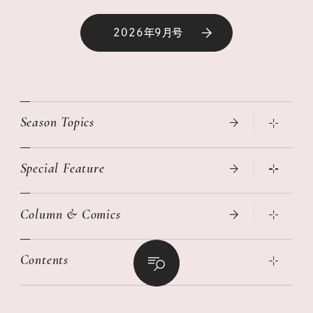
2026年9月号
Season Topics
Special Feature
真夏のひんやりグッズ 2026
大人のリュック探し 2026SS
Column & Comics
ニトリ・イケア・無印良品で賢くおしゃれなインテリア
2026年春夏 トレンドファッションニュース
この春ほしい大人のスニーカー 2026春夏
2026年下半期占い大特集
絶品、お餅レシピ大集合！
Contents
女子旅おすすめスポット 暮らすように心地いいリンネル旅ガイ
ぐれいさん
ド
本当に使える「旅道具」
明日もいい日になりますように
幸せな老後のための リンネルマネー講座
世界のサンタさんに会って来た！
清水みさとの食いしんぼう寄り道サウナ
リンネルおしゃれファッションスナップ