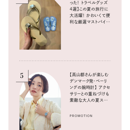
った！ トラベルグッズ
4選】この夏の旅行に
大活躍！ かわいくて便
利な厳選マストバイア
イテム
5
【高山都さんが楽しむ
デンマーク発・ベーリ
ングの腕時計】 アクセ
サリーとの重ねづけも
素敵な大人の夏スタイ
ル３選
PROMOTION