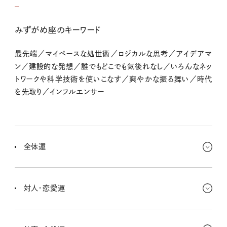
みずがめ座のキーワード
最先端／マイペースな処世術／ロジカルな思考／アイデアマ
ン／建設的な発想／誰でもどこでも気後れなし／いろんなネッ
トワークや科学技術を使いこなす／爽やかな振る舞い／時代
を先取り／インフルエンサー
全体運
やったことがないから〜ってだけで敬遠してることない？ 今週は視
野を広げる、がキーワードだよ！ これまでの安全地帯から一歩踏み
対人・恋愛運
出して、ドキドキできることを探していこ〜。
人見知り発動しちゃうキミも、今は心を開いていきたいとき。そんな人
だと思わなかった！って意外でうれしい驚きがいっぱいあるみたいな