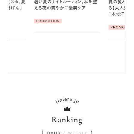
ィン。私を整
夏の髪と心が瞬時にリフレッシュす
美ケア
る【大人気のドライシャンプー】 この
2026.07.21
1本で汗ばむ季節も一日中心地よく
【高山都さん
発・ベーリングの
PROMOTION
リーとの重ね
夏スタイル３
PROMOTIO
Ranking
DAILY
/
WEEKLY