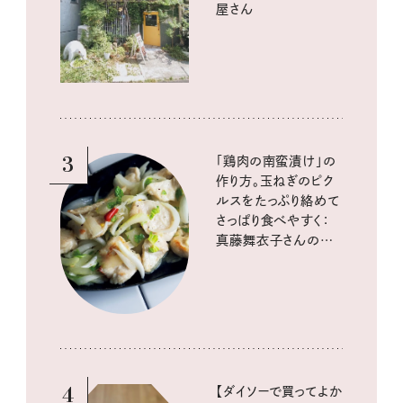
屋さん
3
「鶏肉の南蛮漬け」の
作り方。玉ねぎのピク
ルスをたっぷり絡めて
さっぱり食べやすく：
真藤舞衣子さんの発
酵と酸味レシピ
4
【ダイソーで買ってよか