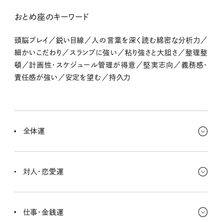
おとめ座のキーワード
頭脳プレイ／鋭い目線／人の言葉を深く読む綿密な分析力／
細かいこだわり／スランプに強い／粘り強さと大胆さ／整理整
頓／計画性・スケジュール管理が得意／堅実志向／義務感・
責任感が強い／安定を望む／持久力
全体運
五感を研ぎ澄ましていこ〜。今は、きれいなものや美しいものにたく
さん出合うとさらにパワーアップできるんだ。お金や仕事に関して見
対人・恋愛運
直す出来事も起こるみたい。直感を大切にしよう。
じっくり時間をかけて話す機会があるよ。仲を深めてくれるチャンス
があるから見逃さないでほしいんだ。あと直感が働きやすいから、今
仕事・金銭運
のタイミングで「？」と思った相手は注意しよう。