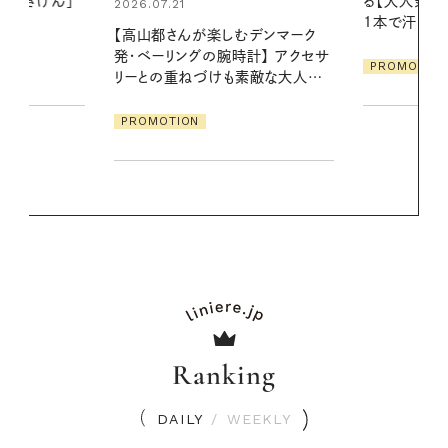
る【大人気のドライシャンプー】 この
える夜の爽
1本で汗ばむ季節も一日中心地よく
デンマーク
PROMOTIO
クセサ
PROMOTION
素敵な大人の
Ranking
DAILY
/
WEEKLY