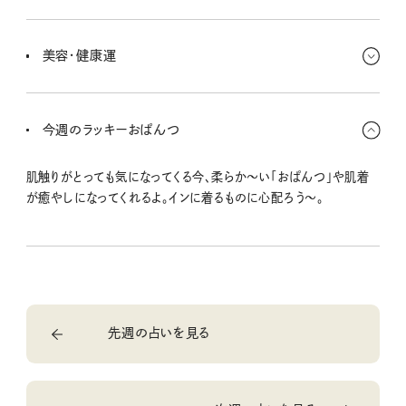
いい感じいい感じ〜！ 本物を見分ける鼻が利くから、いい仕事を選
べたり、金融商品も見極められそうなんだな。大きなお買い物の検討
美容・健康運
も今の時期にするといい選択ができそう。
ヘアケアに注力してみよ〜。ふとしたときに触る髪の質感が、とって
も満足感を与えてくれるんだ。プロの手を借りるのも一案さ。ツヤっ
今週のラッキーおぱんつ
としたヘアで魅力すっごい上がっちゃう！
肌触りがとっても気になってくる今、柔らか〜い「おぱんつ」や肌着
が癒やしになってくれるよ。インに着るものに心配ろう〜。
先週の占いを見る