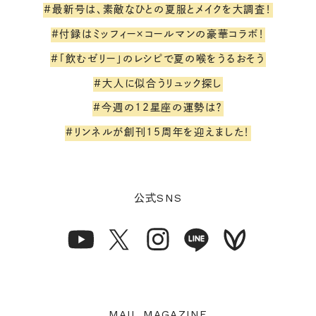
#最新号は、素敵なひとの夏服とメイクを大調査！
#付録はミッフィー×コールマンの豪華コラボ！
#「飲むゼリー」のレシピで夏の喉をうるおそう
#大人に似合うリュック探し
#今週の12星座の運勢は？
#リンネルが創刊15周年を迎えました！
SNS
公式
MAIL MAGAZINE