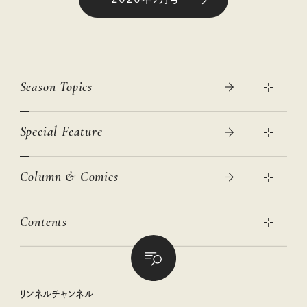
Season Topics
Special Feature
真夏のひんやりグッズ 2026
大人のリュック探し 2026SS
Column & Comics
ニトリ・イケア・無印良品で賢くおしゃれなインテリア
2026年春夏 トレンドファッションニュース
この春ほしい大人のスニーカー 2026春夏
2026年下半期占い大特集
絶品、お餅レシピ大集合！
Contents
女子旅おすすめスポット 暮らすように心地いいリンネル旅ガイ
ぐれいさん
ド
本当に使える「旅道具」
明日もいい日になりますように
幸せな老後のための リンネルマネー講座
世界のサンタさんに会って来た！
清水みさとの食いしんぼう寄り道サウナ
リンネルおしゃれファッションスナップ
私の住むまち、好きな場所。LOCAL LIFE REPORT
ときめく冬の贈りもの
クグロフの猫
リンネル暮らし部
リンネルチャンネル
リンネル 暮らしの道具大賞
クラフトビール案内
中沢元紀の板前さん入門