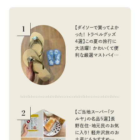
1
【ダイソーで買ってよか
った！ トラベルグッズ
4選】この夏の旅行に
大活躍！ かわいくて便
利な厳選マストバイア
イテム
2
【ご当地スーパー「ツ
ルヤ」の名品5選】長
野在住・地元民のお気
に入り！ 軽井沢旅のお
土産にもおすすめのお