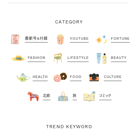
CATEGORY
最新号&付録
YOUTUBE
FORTUNE
FASHION
LIFESTYLE
BEAUTY
HEALTH
FOOD
CULTURE
北欧
旅
コミック
TREND KEYWORD