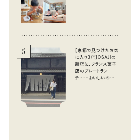
める工夫
5
【京都で見つけたお気
に入り3店】OSAJIの
新店に、フランス菓子
店のプレートラン
チ……おいしいのんび
り街歩き。