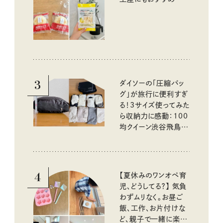
いしいもの
3
ダイソーの「圧縮バッ
グ」が旅行に便利すぎ
る！3サイズ使ってみた
ら収納力に感動：100
均クイーン渋谷飛鳥の
『本当にいいもの』第
10回③
4
【夏休みのワンオペ育
児、どうしてる？】 気負
わずムリなく。お昼ご
飯、工作、お片付けな
ど、親子で一緒に楽し