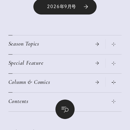
2026年9月号
Season Topics
Special Feature
真夏のひんやりグッズ 2026
大人のリュック探し 2026SS
Column & Comics
ニトリ・イケア・無印良品で賢くおしゃれなインテリア
2026年春夏 トレンドファッションニュース
この春ほしい大人のスニーカー 2026春夏
2026年下半期占い大特集
絶品、お餅レシピ大集合！
Contents
女子旅おすすめスポット 暮らすように心地いいリンネル旅ガイ
ぐれいさん
ド
本当に使える「旅道具」
明日もいい日になりますように
幸せな老後のための リンネルマネー講座
世界のサンタさんに会って来た！
清水みさとの食いしんぼう寄り道サウナ
リンネルおしゃれファッションスナップ
私の住むまち、好きな場所。LOCAL LIFE REPORT
ときめく冬の贈りもの
クグロフの猫
リンネル暮らし部