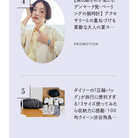
4
【高山都さんが楽しむ
デンマーク発・ベーリ
ングの腕時計】 アクセ
サリーとの重ねづけも
素敵な大人の夏スタイ
ル３選
PROMOTION
5
ダイソーの「圧縮バッ
グ」が旅行に便利すぎ
る！3サイズ使ってみた
ら収納力に感動：100
均クイーン渋谷飛鳥の
『本当にいいもの』第
10回③