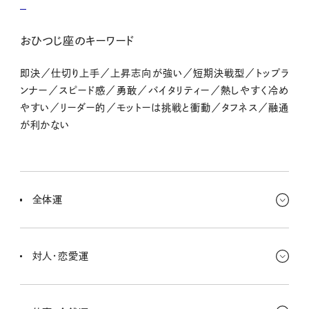
おひつじ座のキーワード
即決／仕切り上手／上昇志向が強い／短期決戦型／トップラ
ンナー／スピード感／勇敢／バイタリティー／熱しやすく冷め
やすい／リーダー的／モットーは挑戦と衝動／タフネス／融通
が利かない
全体運
これから年末にかけて、やりたいことや叶えたいことが目白押し！ 新
しい目標ができて、ワクワクできるはずなんだ。これまでちょっと落ち
対人・恋愛運
込むこともあったかもしれないけど、気分を切り替えていけるよ。
23、24日ごろは、自分に素直になれるときだよ。この時期一緒にいる
人との感覚を忘れないでほしいんだ。必要なものが手に入りやすい