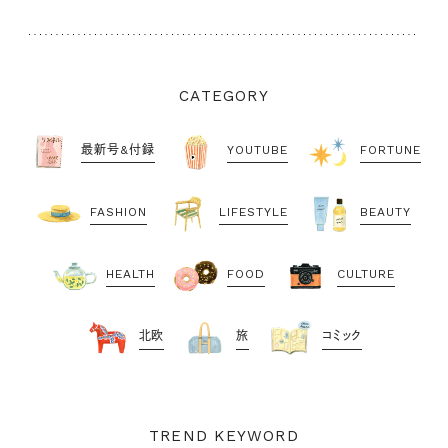
CATEGORY
最新号&付録
YOUTUBE
FORTUNE
FASHION
LIFESTYLE
BEAUTY
HEALTH
FOOD
CULTURE
北欧
旅
コミック
TREND KEYWORD