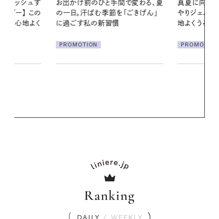
間で変わる、夏
真夏に向けて、ハーブが香るひん
暑い夏のナイ
「ごきげん」
やりジェルと出合う。暑い季節に心
える夜の爽
地よくうるおう、軽やかなボディケ
ア
PROMOTIO
PROMOTION
Ranking
DAILY
/
WEEKLY