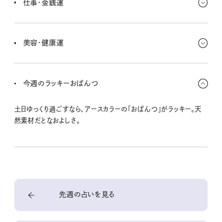
仕事・金銭運
ときだから、直感を大切にすれば必要な縁かわかるはずさ。
目先の利益よりも、もっと遠くの目標から考えてみよう。そのために
必要なものであれば、思い切って投資することも◎。自分にとって何
美容・健康運
が価値あるものなのか、よくわかる時期だよ。
週末は、食べたものがしっかり体に出てきそう。自分にいつも足りて
いなさそうな栄養をしっかり補給したいときだよ。また週末はボディ
今週のラッキーおぱんつ
ケアも目に見えて結果が出そうだから張り切って。
土日ゆっくり過ごすなら、アースカラーの「おぱんつ」がラッキー。天
然素材だとなおよしさ。
先週の占いを見る