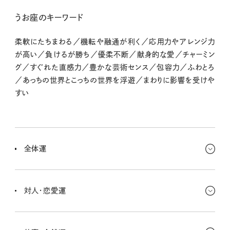
うお座のキーワード
柔軟にたちまわる／機転や融通が利く／応用力やアレンジ力
が高い／負けるが勝ち／優柔不断／献身的な愛／チャーミン
グ／すぐれた直感力／豊かな芸術センス／包容力／ふわとろ
／あっちの世界とこっちの世界を浮遊／まわりに影響を受けや
すい
全体運
どんどん自分から動いていこう！ １年くらいずっとがんばってきたこ
とが、いよいよ果実になるようなタイミングなんだ。ラストスパート！と
対人・恋愛運
思ってトライしてみて。きっと納得できる結果になるさ。
社会的に注目されやすい時期だから、心しておこう。仕事や勉強で
は、日の目を見るタイミングもあるよ。そんなキミに熱視線、な人も！