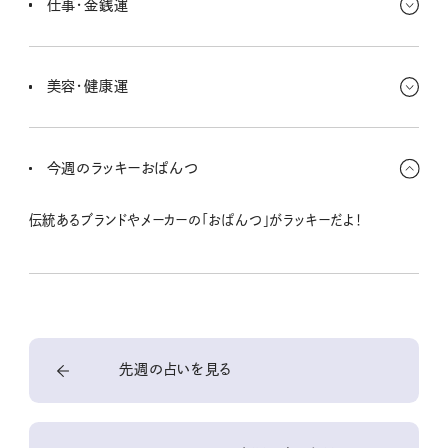
仕事・金銭運
ラブはとうとう何らかの形になることがありそう。
仕事も勉強も、バリバリ〜って音がするぐらいがんばれるときだよ。ま
さに勝負どき！って感じ。アピールできるチャンスもあるから、昇給や
美容・健康運
昇進を狙っているならしっかりとねっ。
忙しくてあんまり体を動かせず、肩や腰が痛い〜ってことも多そう。
がむしゃらにがんばるタイミングだけど、合間にはストレッチをした
今週のラッキーおぱんつ
り息抜きも大切にね。目も休めて！
伝統あるブランドやメーカーの「おぱんつ」がラッキーだよ！
先週の占いを見る