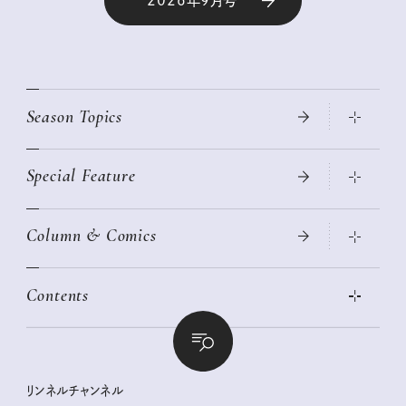
2026年9月号
Season Topics
Special Feature
真夏のひんやりグッズ 2026
大人のリュック探し 2026SS
Column & Comics
ニトリ・イケア・無印良品で賢くおしゃれなインテリア
2026年春夏 トレンドファッションニュース
この春ほしい大人のスニーカー 2026春夏
2026年下半期占い大特集
絶品、お餅レシピ大集合！
Contents
女子旅おすすめスポット 暮らすように心地いいリンネル旅ガイ
ぐれいさん
ド
本当に使える「旅道具」
明日もいい日になりますように
幸せな老後のための リンネルマネー講座
世界のサンタさんに会って来た！
清水みさとの食いしんぼう寄り道サウナ
リンネルおしゃれファッションスナップ
私の住むまち、好きな場所。LOCAL LIFE REPORT
ときめく冬の贈りもの
クグロフの猫
リンネル暮らし部
リンネルチャンネル
リンネル 暮らしの道具大賞
クラフトビール案内