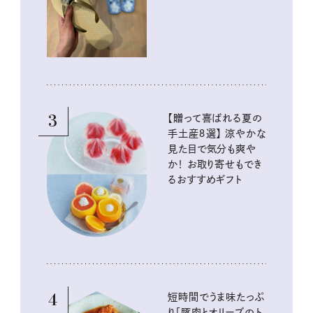
イテム
3
【贈って喜ばれる夏の
手土産８選】 涼やかな
見た目で気分も爽や
か！ お取り寄せもでき
るおすすめギフト
4
短時間でうま味たっぷ
り「豚肉とオリーブのト