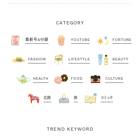
CATEGORY
最新号&付録
YOUTUBE
FORTUNE
FASHION
LIFESTYLE
BEAUTY
HEALTH
FOOD
CULTURE
北欧
旅
コミック
TREND KEYWORD