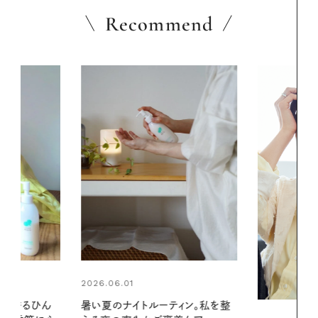
Recommend
2026.07.24
ィン。私を整
夏の髪と心が