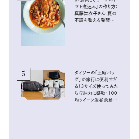
マト煮込み」の作り方：
真藤舞衣子さん 夏の
不調を整える発酵レ
シピ
5
ダイソーの「圧縮バッ
グ」が旅行に便利すぎ
る！3サイズ使ってみた
ら収納力に感動：100
均クイーン渋谷飛鳥の
『本当にいいもの』第
10回③