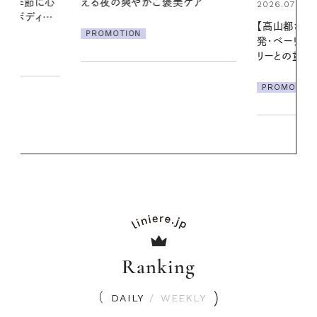
美ケア
る【大人気の
2026.07.21
1本で汗ばむ
【高山都さんが楽しむデンマーク
発・ベーリングの腕時計】 アクセサ
PROMOTIO
リーとの重ねづけも素敵な大人の
夏スタイル３選
PROMOTION
Ranking
DAILY
/
WEEKLY