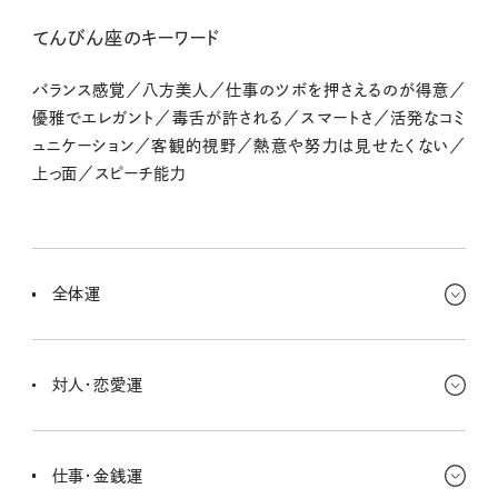
てんびん座のキーワード
バランス感覚／八方美人／仕事のツボを押さえるのが得意／
優雅でエレガント／毒舌が許される／スマートさ／活発なコミ
ュニケーション／客観的視野／熱意や努力は見せたくない／
上っ面／スピーチ能力
全体運
人間関係がクローズアップされる時期だよ。バランスの回復がテー
マになっているから、つまずきを感じていた関係は今ちょうどよく調
対人・恋愛運
整していけると思う。リラックスして。
いろいろ変化も感じるけど、基本的には協力的な関係を築いていけ
るよ〜。もし誤解やすれ違いがあったら、今の段階でできるだけ解消
仕事・金銭運
しておくといいと思う。それができる時期！