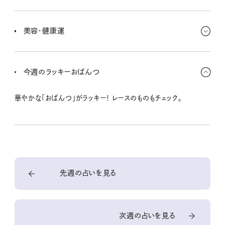
安定してくる予感。誰かの助けによって解決する雰囲気があるから
積極的に頼ってみよう。でも大きな出費に関しては、慎重に判断した
美容・健康運
いところだからまずはステイ。
すごくイキイキしてて、心と体が調和してきているのを感じるよ。その
調子で進んでほしいな。華やかな雰囲気でハリツヤもアップしてく
今週のラッキーおぱんつ
る。ビタミンチャージもよさそう！
華やかな「おぱんつ」がラッキー！ レースのものもチェック。
先週の占いを見る
次週の占いを見る