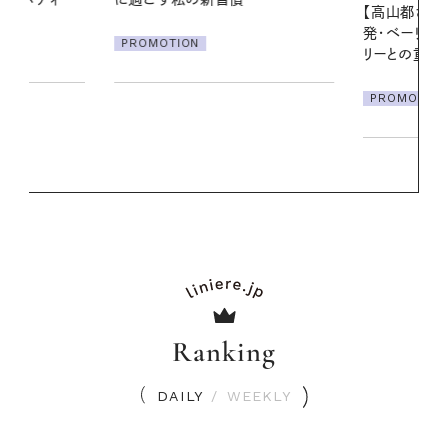
【高山都さんが楽しむデンマーク
発・ベーリングの腕時計】 アクセサ
PROMOTIO
リーとの重ねづけも素敵な大人の
夏スタイル３選
PROMOTION
Ranking
DAILY
/
WEEKLY