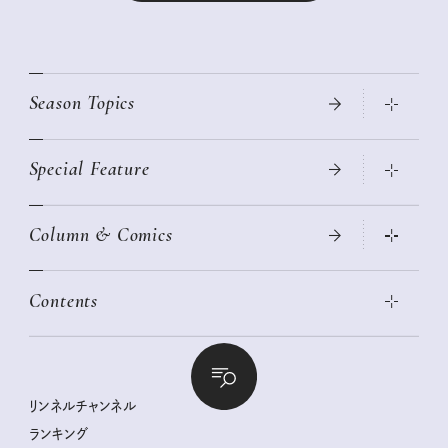
Season Topics
Special Feature
真夏のひんやりグッズ 2026
大人のリュック探し 2026SS
Column & Comics
ニトリ・イケア・無印良品で賢くおしゃれなインテリア
2026年春夏 トレンドファッションニュース
この春ほしい大人のスニーカー 2026春夏
2026年下半期占い大特集
絶品、お餅レシピ大集合！
Contents
女子旅おすすめスポット 暮らすように心地いいリンネル旅ガイ
ぐれいさん
ド
本当に使える「旅道具」
明日もいい日になりますように
幸せな老後のための リンネルマネー講座
世界のサンタさんに会って来た！
清水みさとの食いしんぼう寄り道サウナ
リンネルおしゃれファッションスナップ
私の住むまち、好きな場所。LOCAL LIFE REPORT
ときめく冬の贈りもの
クグロフの猫
リンネル暮らし部
リンネルチャンネル
リンネル 暮らしの道具大賞
クラフトビール案内
中沢元紀の板前さん入門
リンネルチャンネル
ランキング
ナチュラルメイクレッスン
母の日に贈りたい、お花モチーフのアイテム