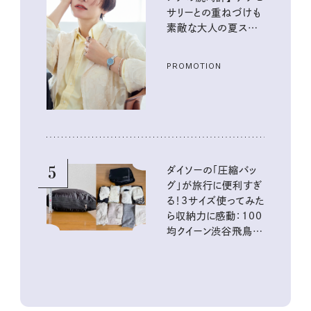
サリーとの重ねづけも
素敵な大人の夏スタイ
ル３選
PROMOTION
5
ダイソーの「圧縮バッ
グ」が旅行に便利すぎ
る！3サイズ使ってみた
ら収納力に感動：100
均クイーン渋谷飛鳥の
『本当にいいもの』第
10回③