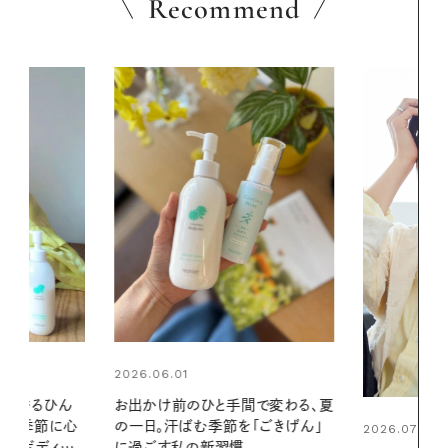
Recommend
2026.07.24
間で変わる、夏
夏の髪と心が
「ごきげん」
る【大人気の
2026.07.21
1本で汗ばむ