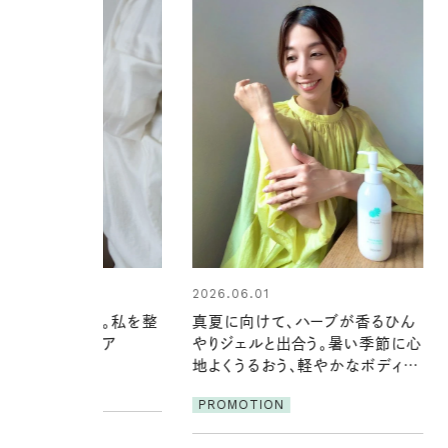
01
けて、ハーブが香るひん
ルと出合う。暑い季節に心
2026.07.21
るおう、軽やかなボディケ
【高山都さんが楽しむデンマーク
発・ベーリングの腕時計】 アクセサ
ION
リーとの重ねづけも素敵な大人の
夏スタイル３選