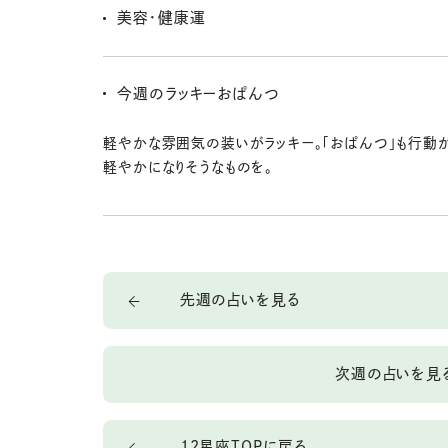
いくのもいいと思うし、本を一冊読んでみても。ネットワ
美容・健康運
て新しいチャンスを手にしていくのさ。
新しい風を取り入れることがキーワードなんだ。水を多
代謝を上げたり、しっかり換気をしてフレッシュな空気を
今週のラッキーおぱんつ
はヘアメイクもチェンジしてみるといいよ！
軽やかな雰囲気の装いがラッキー。「おぱんつ」も行動が
軽やかになりそうなものを。
先週の占いを見る
次週の占いを見
12星座TOPに戻る