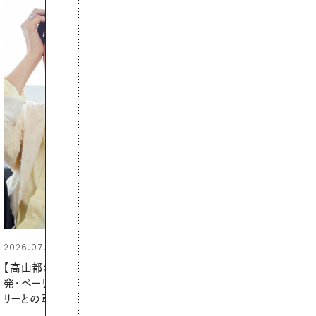
2026.07.24
夏の髪と心が瞬時にリフレッシュ
する【大人気のドライシャンプー】
この1本で汗ばむ季節も一日中心
地よく
PROMOTION