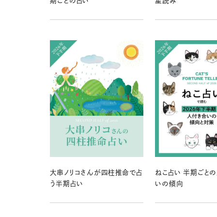
期ごとの占い
星読み
大串ノリコさんが四柱推命で占
ねこ占い 半期ごと
う半期占い
いの傾向