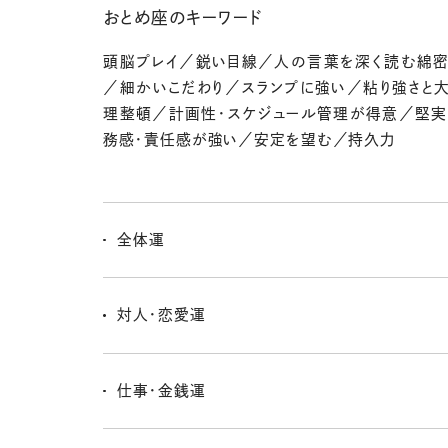
おとめ座のキーワード
頭脳プレイ／鋭い目線／人の言葉を深く読む綿
／細かいこだわり／スランプに強い／粘り強さと
理整頓／計画性・スケジュール管理が得意／堅
務感・責任感が強い／安定を望む／持久力
全体運
新しいことに興味が出てきたり、何かを学びたい意欲が
るはずだよ。今いる場所からちょっと移動して、違う景
対人・恋愛運
くなってくるみたい。
とっても活発！ 同僚とか友達など気の置けない人たちと
しむ時間を増やすといいよ。お互いの意見を気兼ねなく
仕事・金銭運
いくことでより絆が深まるのさ。
知識やコミュニケーションをフル活用。ネットで情報収