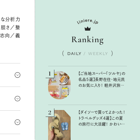
密な分析力
大胆さ／整
実志向／義
Ranking
DAILY
/
WEEKLY
1
【ご当地スーパー「ツルヤ」の
名品5選】長野在住・地元民
のお気に入り！ 軽井沢旅の
高まってく
お土産にもおすすめのおい
しいもの
色を眺めた
2
【ダイソーで買ってよかった！
ワイワイ楽
トラベルグッズ4選】この夏
かわして
の旅行に大活躍！ かわいく
て便利な厳選マストバイア
イテム
集を重ねて