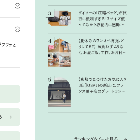
ークを通じ
3
ダイソーの「圧縮バッグ」が旅
行に便利すぎる！3サイズ使
めに飲んで
ってみたら収納力に感動：
吸う、あと
100均クイーン渋谷飛鳥の
『本当にいいもの』第10回③
4
【夏休みのワンオペ育児、ど
フワッと
うしてる？】 気負わずムリな
く。お昼ご飯、工作、お片付け
など、親子で一緒に楽しめる
工夫
5
【京都で見つけたお気に入り
3店】OSAJIの新店に、フラ
ンス菓子店のプレートラン
チ……おいしいのんびり街
歩き。
る
ランキングをもっと見る