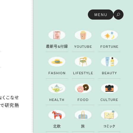
MENU
最
新
号
&
付
録
Y
O
U
T
U
B
E
F
O
R
T
U
N
E
F
A
S
H
I
O
N
L
I
F
E
S
T
Y
L
E
B
E
A
U
T
Y
なくこなせ
H
E
A
L
T
H
F
O
O
D
C
U
L
T
U
R
E
んで研究熱
。
北
欧
旅
コ
ミ
ッ
ク