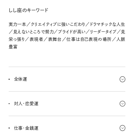
しし座のキーワード
実力一本／クリエイティブに強いこだわり／ドラマチックな人生
／見えないところで努力／プライドが高い／リーダータイプ／見
栄っ張り／表現者／表舞台／仕事は自己表現の場所／人脈
豊富
全体運
趣味や楽しみに時間を使っていきたいとき。ワクワクすることを優先
していくととっても楽しく過ごせるし、次への道しるべが自然と見つ
対人・恋愛運
かるよ。
ラブ運がとっても高まってる！ フリーの人は出会いに恵まれていく
し、情熱を持って相手に接することができるよ。勇気を出せば一気に
仕事・金銭運
仲が進展していく予感。