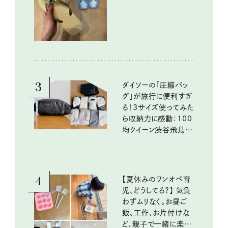
イテム
3
ダイソーの「圧縮バッ
グ」が旅行に便利すぎ
る！3サイズ使ってみた
ら収納力に感動：100
均クイーン渋谷飛鳥の
『本当にいいもの』第
10回③
4
【夏休みのワンオペ育
児、どうしてる？】 気負
わずムリなく。お昼ご
飯、工作、お片付けな
ど、親子で一緒に楽し