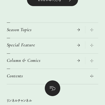
Season Topics
Special Feature
真夏のひんやりグッズ 2026
大人のリュック探し 2026SS
Column & Comics
ニトリ・イケア・無印良品で賢くおしゃれなインテリア
2026年春夏 トレンドファッションニュース
この春ほしい大人のスニーカー 2026春夏
2026年下半期占い大特集
絶品、お餅レシピ大集合！
Contents
女子旅おすすめスポット 暮らすように心地いいリンネル旅ガイ
ぐれいさん
ド
本当に使える「旅道具」
明日もいい日になりますように
幸せな老後のための リンネルマネー講座
世界のサンタさんに会って来た！
清水みさとの食いしんぼう寄り道サウナ
リンネルおしゃれファッションスナップ
私の住むまち、好きな場所。LOCAL LIFE REPORT
ときめく冬の贈りもの
クグロフの猫
リンネル暮らし部
リンネルチャンネル
リンネル 暮らしの道具大賞
クラフトビール案内
中沢元紀の板前さん入門