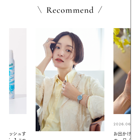
Recommend
2026.06.01
2026.06.01
お出かけ前のひと手間で変わる、夏
暑い夏のナイ