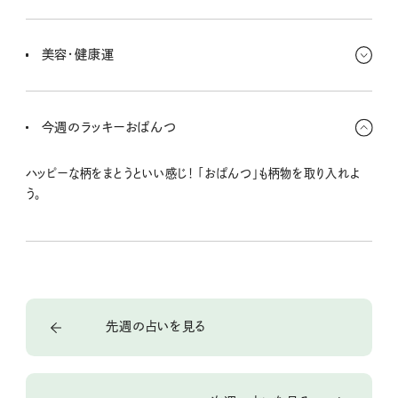
趣味や楽しみに関係して支出が増えていくよ。でもそれが生活の大
きな糧になるから大丈夫。何のために生きてるって、そういう楽しみ
美容・健康運
のためにも生きてるじゃない？
ヘアスタイルやメイクで新しい自分を見つけるのが楽しい！ 楽しみ
ながらできるエクササイズともとっても相性が良くて、ワクワクしなが
今週のラッキーおぱんつ
らきれいになれそう。
ハッピーな柄をまとうといい感じ！ 「おぱんつ」も柄物を取り入れよ
う。
先週の占いを見る