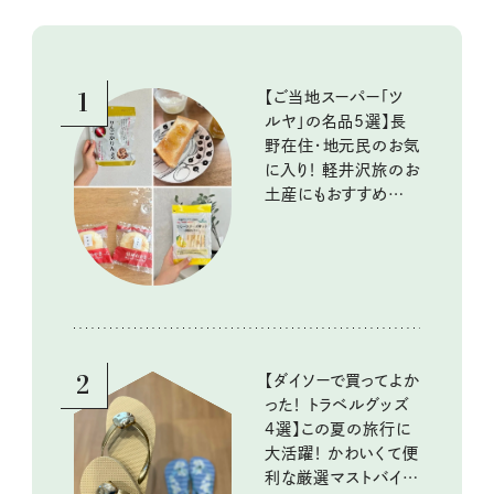
1
【ご当地スーパー「ツ
ルヤ」の名品5選】長
野在住・地元民のお気
に入り！ 軽井沢旅のお
土産にもおすすめのお
いしいもの
2
【ダイソーで買ってよか
った！ トラベルグッズ
4選】この夏の旅行に
大活躍！ かわいくて便
利な厳選マストバイア