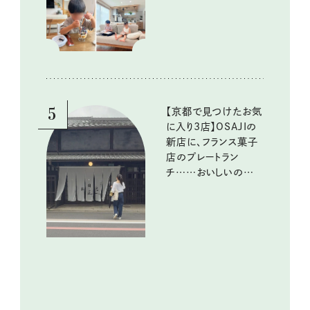
める工夫
5
【京都で見つけたお気
に入り3店】OSAJIの
新店に、フランス菓子
店のプレートラン
チ……おいしいのんび
り街歩き。