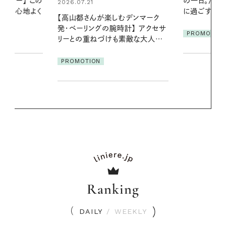
の一日。汗ばむ季節を「ごきげん」
える夜の爽
に過ごす私の新習慣
デンマーク
PROMOTIO
クセサ
PROMOTION
素敵な大人の
Ranking
DAILY
/
WEEKLY