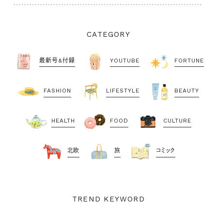
CATEGORY
最新号&付録
YOUTUBE
FORTUNE
FASHION
LIFESTYLE
BEAUTY
HEALTH
FOOD
CULTURE
北欧
旅
コミック
TREND KEYWORD