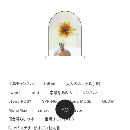
バッグの中身
コウケンテツのヒトワザ巡り
ノーラのフィンランド旅気分
街角ワンデイ
ドーナツハント
吉田羊さんの着物と12のアソビゴコロ
長谷川あかりさんの今週もお疲れ様つまみ
宝島チャンネル
InRed
大人のおしゃれ手帖
sweet
mini
素敵なあの人
リンネル
otona ROSY
SPRiNG
otona MUSE
GLOW
MonoMax
smart
MonoMaster
田舎暮らしの本
宝島すごい！WEB
『このミステリーがすごい！』大賞