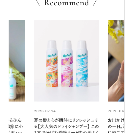
Recommend
2026.06.01
2026.06.01
リフレッシュす
お出かけ前のひと手間で変わる、夏
暑い夏のナイ
ンプー】 この
の一日。汗ばむ季節を「ごきげん」
える夜の爽
一日中心地よく
に過ごす私の新習慣