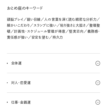
おとめ座のキーワード
頭脳プレイ／鋭い目線／人の言葉を深く読む綿密な分析力／
細かいこだわり／スランプに強い／粘り強さと大胆さ／整理整
頓／計画性・スケジュール管理が得意／堅実志向／義務感・
責任感が強い／安定を望む／持久力
全体運
趣味や楽しむことに夢中。自分らしさを発揮できる場面が増えるし、
喜びや楽しみに溢れていてなんだかとても楽しそう！ キラキラして
対人・恋愛運
いるからとってもモテちゃうね。
ラブ運は穏やかな雰囲気で進んでいくよ。職場や日常の中での出会
いに恵まれそうだし、共通の目的や価値観をがあったりして急激に
仕事・金銭運
仲良くなるかもしれない。