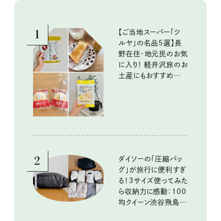
1
【ご当地スーパー「ツ
ルヤ」の名品5選】長
野在住・地元民のお気
に入り！ 軽井沢旅のお
土産にもおすすめのお
いしいもの
2
ダイソーの「圧縮バッ
グ」が旅行に便利すぎ
る！3サイズ使ってみた
ら収納力に感動：100
均クイーン渋谷飛鳥の
『本当にいいもの』第