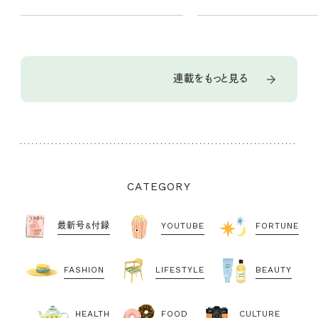
連載をもっと見る
CATEGORY
最新号&付録
YOUTUBE
FORTUNE
FASHION
LIFESTYLE
BEAUTY
HEALTH
FOOD
CULTURE