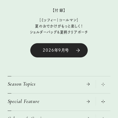
【付 録】
［ミッフィー｜コールマン］
夏のおでかけがもっと楽しく！
ショルダーバッグ&夏柄クリアポーチ
2026年9月号
Season Topics
Special Feature
大人のリュック探し 2026SS
ニトリ・イケア・無印良品で賢くおしゃれなインテリア
この春ほしい大人のスニーカー 2026春夏