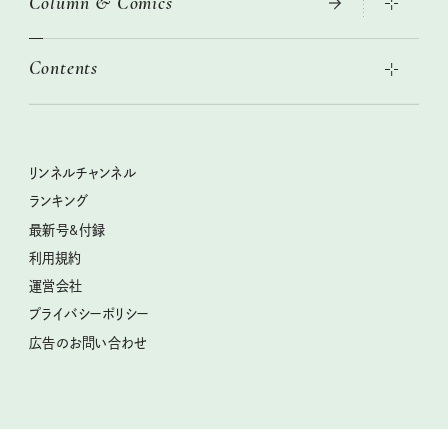
Column & Comics
2026年春夏 トレンドファッションニュース
絶品、お餅レシピ大集合！
2026年下半期占い大特集
本当に使える「旅道具」
Contents
女子旅おすすめスポット 暮らすように心地いいリンネル旅ガイ
ぐれいさん
ド
世界のサンタさんに会って来た！
明日もいい日になりますように
幸せな老後のための リンネルマネー講座
ときめく冬の贈りもの
清水みさとの食いしんぼう寄り道サウナ
リンネルおしゃれファッションスナップ
私の住むまち、好きな場所。LOCAL LIFE REPORT
クラフトビール案内
クグロフの猫
リンネル暮らし部
リンネルチャンネル
リンネル 暮らしの道具大賞
母の日に贈りたい、お花モチーフのアイテム
中沢元紀の板前さん入門
リンネルチャンネル
ランキング
ナチュラルメイクレッスン
うちねこグランプリ2026、発表！
空想喫茶トラノコクさんのあの店この店、喫茶訪問日記
おぱんつ君のわくわく楽しい一週間占い
最新号&付録
喜ばれる贈り物手帖
圷みほさんのゆるっと週末キャンプ通信
毎日が心地よくなるリンネルタロット
利用規約
2026年上半期占い大特集
豆柴・まもるくんの旅日記
運営会社
2025年下半期占い大特集
柳沢小実さんのお散歩するようなゆるり旅
プライバシーポリシー
猫と一緒に心地いい暮らし
広告のお問い合わせ
valoさんのかわいいもの探し
tsukuru & Lin. ツクルアンドリン
kippis（キッピス）
暮らしの時産テクニック