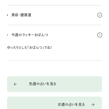
職場環境や人間関係の改善が金運にもプラスに働くみたいなんだ。
また一方で、裏方の努力や目立たない部分での頑張りが成果を生
美容・健康運
むみたいだから張り切ってね。
シンプルで清潔感あるスタイルが好印象を与えてくれる。健康面で
は、隠れた疲労やストレスが出やすいため、適度な休息やリラクゼー
今週のラッキーおぱんつ
ションを取り入れて乗り切ろう！
ゆったりとした「おぱんつ」でね！
先週の占いを見る
次週の占いを見る