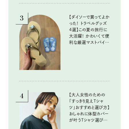
10回③
3
【ダイソーで買ってよか
った！ トラベルグッズ
4選】この夏の旅行に
大活躍！ かわいくて便
利な厳選マストバイア
イテム
4
【大人女性のための
「すっきり見えTシャ
ツ」おすすめと選び方】
おしゃれに体型カバー
が叶うTシャツ選びの
ポイントは？