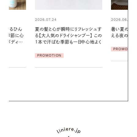
2026.06.01
2026.06.01
リフレッシュす
暑い夏のナイトルーティン。私を整
お出かけ前の
ンプー】 この
える夜の爽やかご褒美ケア
の一日。汗ば
一日中心地よく
に過ごす私
PROMOTION
PROMOTIO