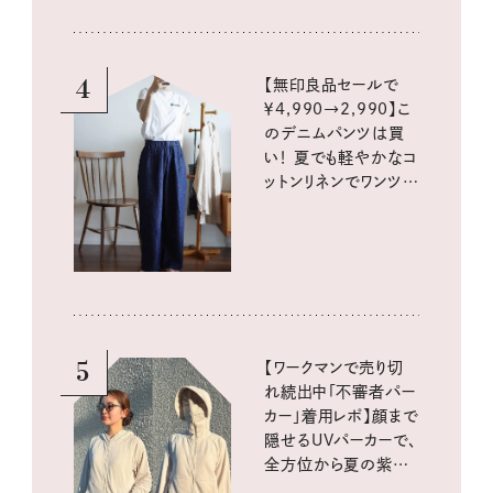
4
【無印良品セールで
￥4,990→2,990】こ
のデニムパンツは買
い！ 夏でも軽やかなコ
ットンリネンでワンツー
コーデに大活躍！
5
【ワークマンで売り切
れ続出中「不審者パー
カー」着用レポ】顔まで
隠せるUVパーカーで、
全方位から夏の紫外
線をブロック