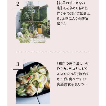
2
【岐阜のすてきなお
店】 心ときめくものと、
作り手の想いに出会え
る、お気に入りの雑貨
屋さん
3
「鶏肉の南蛮漬け」の
作り方。玉ねぎのピク
ルスをたっぷり絡めて
さっぱり食べやすく：
真藤舞衣子さんの発
酵と酸味レシピ