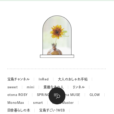
暮らしの時産テクニック
バッグの中身
コウケンテツのヒトワザ巡り
ノーラのフィンランド旅気分
街角ワンデイ
ドーナツハント
吉田羊さんの着物と12のアソビゴコロ
長谷川あかりさんの今週もお疲れ様つまみ
宝島チャンネル
InRed
大人のおしゃれ手帖
sweet
mini
素敵なあの人
リンネル
otona ROSY
SPRiNG
otona MUSE
GLOW
MonoMax
smart
MonoMaster
田舎暮らしの本
宝島すごい！WEB