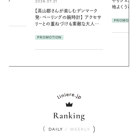
やりジェルと出合う。暑い季節に心
の一日。汗ば
地よくうるおう、軽やかなボディケ
に過ごす私
デンマーク
ア
クセサ
PROMOTION
PROMOTIO
素敵な大人の
Ranking
DAILY
/
WEEKLY