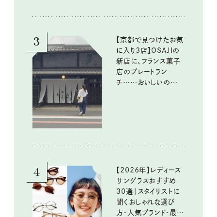
『本当にいいもの』第
10回③
3
【京都で見つけたお気
に入り3店】OSAJIの
新店に、フランス菓子
店のプレートラン
チ……おいしいのんび
り街歩き。
4
【2026年】レディース
サングラスおすすめ
30選｜スタイリストに
聞くおしゃれな選び
方・人気ブランド・最新