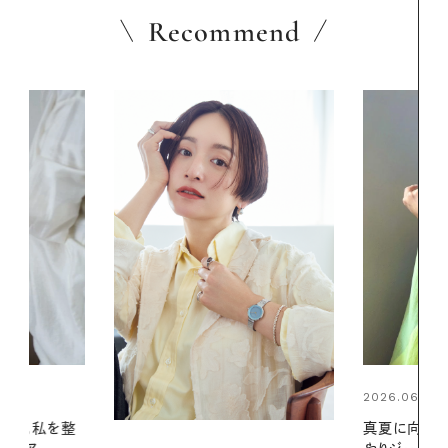
Recommend
2026.06.01
2026.06.01
真夏に向けて、ハーブが香るひん
お出かけ前の