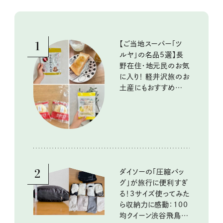
1
【ご当地スーパー「ツ
ルヤ」の名品5選】長
野在住・地元民のお気
に入り！ 軽井沢旅のお
土産にもおすすめのお
いしいもの
2
ダイソーの「圧縮バッ
グ」が旅行に便利すぎ
る！3サイズ使ってみた
ら収納力に感動：100
均クイーン渋谷飛鳥の