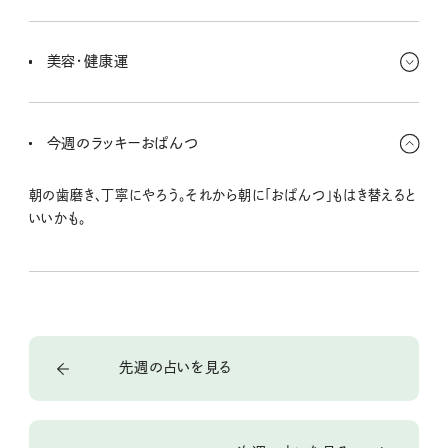
使ってないサービスとか無駄なサブスクがないかちゃんとチェックし
て。あとはついフラッと寄っちゃうコンビニ習慣とかね。仕事では、地
美容・健康運
味だけど不可欠な仕事ぶりが評価されるときだよ。
習慣を見直して立て直していきたい時期だよ。生活リズムがずれて
いた人は、今週なんとか元に戻したいところだね。あとは呼吸を整え
今週のラッキーおぱんつ
てくれるアイテムを使って。オイルとかアロマとかね。
朝の歯磨き、丁寧にやろう。それから朝に「おぱんつ」もはき替えると
いいかも。
先週の占いを見る