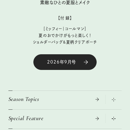
素敵なひとの夏服とメイク
【付 録】
［ミッフィー｜コールマン］
夏のおでかけがもっと楽しく！
ショルダーバッグ&夏柄クリアポーチ
2026年9月号
Season Topics
Special Feature
大人のリュック探し 2026SS
ニトリ・イケア・無印良品で賢くおしゃれなインテリア