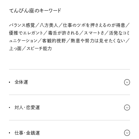
てんびん座のキーワード
バランス感覚／八方美人／仕事のツボを押さえるのが得意／
優雅でエレガント／毒舌が許される／スマートさ／活発なコミ
ュニケーション／客観的視野／熱意や努力は見せたくない／
上っ面／スピーチ能力
全体運
やっとペースがつかめてきたな〜と思えそう。これまで努力してきた
ことが、目にみえる評価とかキャリアアップにつながったりして、すご
対人・恋愛運
く気持ちも満たされそうなんだー。
関係性を再調整することが大事かも。無理に広げていくより、今縁が
あって一緒にいる人を大事にできると運気が安定するよ。連絡の行
仕事・金銭運
き違いは起きやすいからちょっと注意ね。