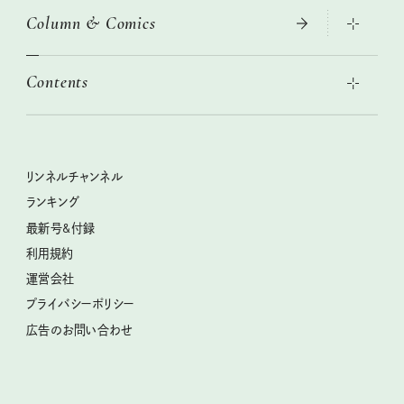
Column & Comics
この春ほしい大人のスニーカー 2026春夏
2026年春夏 トレンドファッションニュース
絶品、お餅レシピ大集合！
2026年下半期占い大特集
本当に使える「旅道具」
Contents
女子旅おすすめスポット 暮らすように心地いいリンネル旅ガイ
ぐれいさん
ド
世界のサンタさんに会って来た！
明日もいい日になりますように
幸せな老後のための リンネルマネー講座
ときめく冬の贈りもの
清水みさとの食いしんぼう寄り道サウナ
リンネルおしゃれファッションスナップ
私の住むまち、好きな場所。LOCAL LIFE REPORT
クラフトビール案内
クグロフの猫
リンネル暮らし部
リンネルチャンネル
リンネル 暮らしの道具大賞
母の日に贈りたい、お花モチーフのアイテム
中沢元紀の板前さん入門
リンネルチャンネル
ランキング
ナチュラルメイクレッスン
うちねこグランプリ2026、発表！
空想喫茶トラノコクさんのあの店この店、喫茶訪問日記
おぱんつ君のわくわく楽しい一週間占い
最新号&付録
喜ばれる贈り物手帖
圷みほさんのゆるっと週末キャンプ通信
毎日が心地よくなるリンネルタロット
利用規約
2026年上半期占い大特集
豆柴・まもるくんの旅日記
運営会社
2025年下半期占い大特集
柳沢小実さんのお散歩するようなゆるり旅
プライバシーポリシー
猫と一緒に心地いい暮らし
広告のお問い合わせ
valoさんのかわいいもの探し
tsukuru & Lin. ツクルアンドリン
kippis（キッピス）