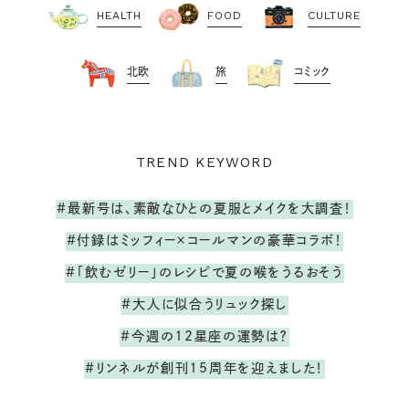
HEALTH
FOOD
CULTURE
北欧
旅
コミック
TREND KEYWORD
#最新号は、素敵なひとの夏服とメイクを大調査！
#付録はミッフィー×コールマンの豪華コラボ！
#「飲むゼリー」のレシピで夏の喉をうるおそう
#大人に似合うリュック探し
#今週の12星座の運勢は？
#リンネルが創刊15周年を迎えました！