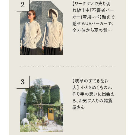
2
【ワークマンで売り切
れ続出中「不審者パー
カー」着用レポ】顔まで
隠せるUVパーカーで、
全方位から夏の紫外
線をブロック
3
【岐阜のすてきなお
店】 心ときめくものと、
作り手の想いに出会え
る、お気に入りの雑貨
屋さん