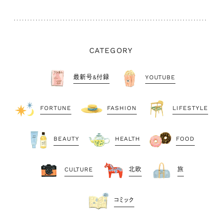
CATEGORY
最新号&付録
YOUTUBE
FORTUNE
FASHION
LIFESTYLE
BEAUTY
HEALTH
FOOD
CULTURE
北欧
旅
コミック