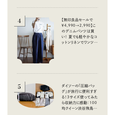
4
【無印良品セールで
￥4,990→2,990】こ
のデニムパンツは買
い！ 夏でも軽やかなコ
ットンリネンでワンツー
コーデに大活躍！
5
ダイソーの「圧縮バッ
グ」が旅行に便利すぎ
る！3サイズ使ってみた
ら収納力に感動：100
均クイーン渋谷飛鳥の
『本当にいいもの』第