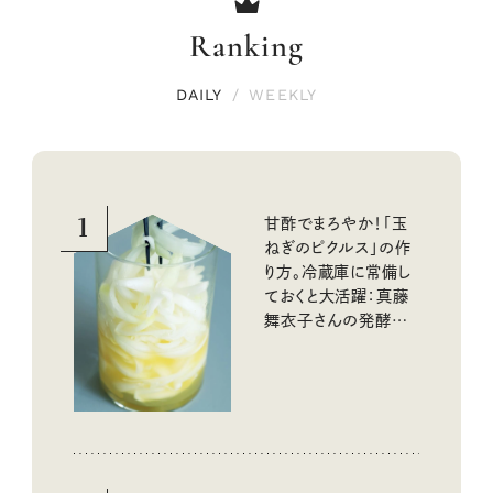
Ranking
DAILY
/
WEEKLY
1
甘酢でまろやか！「玉
ねぎのピクルス」の作
り方。冷蔵庫に常備し
ておくと大活躍：真藤
舞衣子さんの発酵と
酸味の仕込みごはん