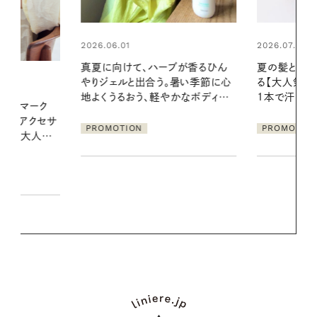
2026.07.24
2026.06.01
ブが香るひん
夏の髪と心が瞬時にリフレッシュす
お出かけ前の
暑い季節に心
る【大人気のドライシャンプー】 この
の一日。汗ば
かなボディケ
1本で汗ばむ季節も一日中心地よく
に過ごす私
PROMOTION
PROMOTIO