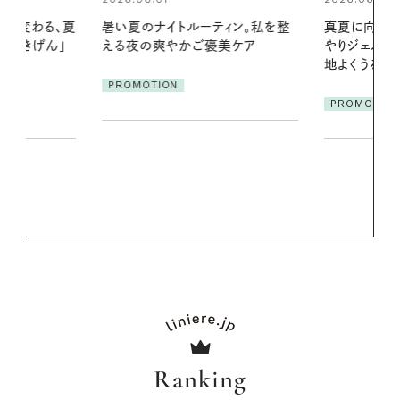
ィン。私を整
真夏に向けて、ハーブが香るひん
美ケア
やりジェルと出合う。暑い季節に心
2026.07.21
地よくうるおう、軽やかなボディケ
【高山都さん
ア
発・ベーリングの
PROMOTION
リーとの重ね
夏スタイル３
PROMOTIO
Ranking