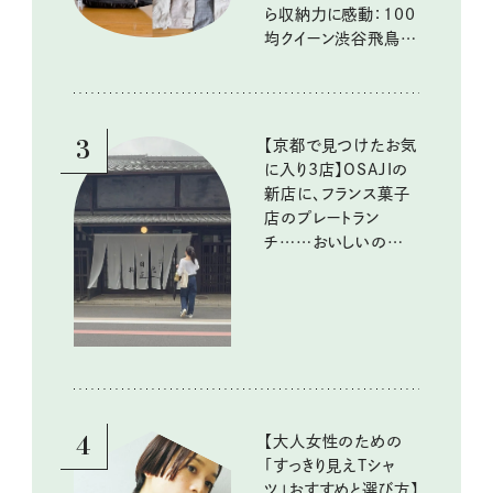
ら収納力に感動：100
均クイーン渋谷飛鳥の
『本当にいいもの』第
10回③
3
【京都で見つけたお気
に入り3店】OSAJIの
新店に、フランス菓子
店のプレートラン
チ……おいしいのんび
り街歩き。
4
【大人女性のための
「すっきり見えTシャ
ツ」おすすめと選び方】