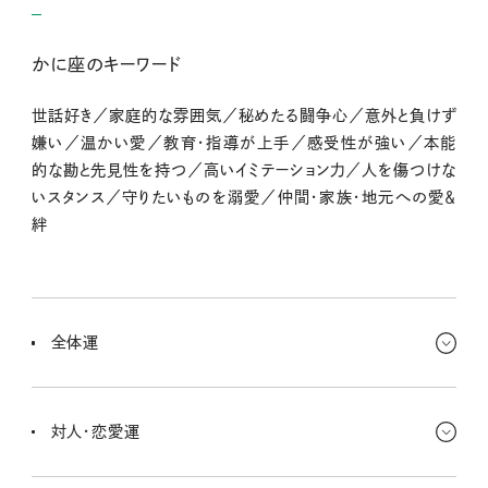
かに座のキーワード
世話好き／家庭的な雰囲気／秘めたる闘争心／意外と負けず
嫌い／温かい愛／教育・指導が上手／感受性が強い／本能
的な勘と先見性を持つ／高いイミテーション力／人を傷つけな
いスタンス／守りたいものを溺愛／仲間・家族・地元への愛＆
絆
全体運
あれこれ考えすぎて、ちょっとひとりになりたくなる週。でもね、そんな
時間もとても大切。静かな場所でお茶を飲んだり、空を見上げたり。
対人・恋愛運
そういうことで気持ちがすっとほどけていくから大丈夫大丈夫。
誰かの優しさに、ふっと涙が出そうになるかも〜。そっと寄り添ってく