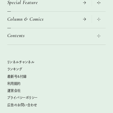
Special Feature
大人のリュック探し 2026SS
ニトリ・イケア・無印良品で賢くおしゃれなインテリア
Column & Comics
この春ほしい大人のスニーカー 2026春夏
2026年春夏 トレンドファッションニュース
絶品、お餅レシピ大集合！
2026年下半期占い大特集
本当に使える「旅道具」
Contents
女子旅おすすめスポット 暮らすように心地いいリンネル旅ガイ
ぐれいさん
ド
世界のサンタさんに会って来た！
明日もいい日になりますように
幸せな老後のための リンネルマネー講座
ときめく冬の贈りもの
清水みさとの食いしんぼう寄り道サウナ
リンネルおしゃれファッションスナップ
私の住むまち、好きな場所。LOCAL LIFE REPORT
クラフトビール案内
クグロフの猫
リンネル暮らし部
リンネルチャンネル
リンネル 暮らしの道具大賞
母の日に贈りたい、お花モチーフのアイテム
中沢元紀の板前さん入門
リンネルチャンネル
ランキング
ナチュラルメイクレッスン
うちねこグランプリ2026、発表！
空想喫茶トラノコクさんのあの店この店、喫茶訪問日記
おぱんつ君のわくわく楽しい一週間占い
最新号&付録
喜ばれる贈り物手帖
圷みほさんのゆるっと週末キャンプ通信
毎日が心地よくなるリンネルタロット
利用規約
2026年上半期占い大特集
豆柴・まもるくんの旅日記
運営会社
2025年下半期占い大特集
柳沢小実さんのお散歩するようなゆるり旅
プライバシーポリシー
猫と一緒に心地いい暮らし
広告のお問い合わせ
valoさんのかわいいもの探し