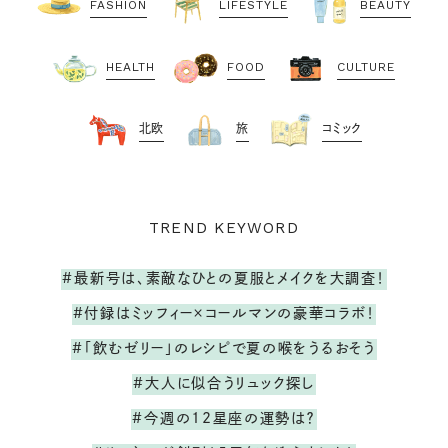
FASHION
LIFESTYLE
BEAUTY
HEALTH
FOOD
CULTURE
北欧
旅
コミック
TREND KEYWORD
#最新号は、素敵なひとの夏服とメイクを大調査！
#付録はミッフィー×コールマンの豪華コラボ！
#「飲むゼリー」のレシピで夏の喉をうるおそう
#大人に似合うリュック探し
#今週の12星座の運勢は？