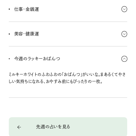
れる人の存在が心の支えになるよ。恋愛でも、あたたかさを感じるこ
仕事・金銭運
とが増えて、素直な自分を見せたくなりそう。
「無駄を減らしたい」気持ちが高まりそう。だけど、心を満たしてくれ
るものには少しご褒美が必要。食べたいものや、心地いいものを選
美容・健康運
んでね〜。
体も気持ちも、やさしく包んであげたい週。ゆるめの服でリラックスし
たり、足湯や湯たんぽでぬくもりを感じてみて。眠る前の深呼吸もお
今週のラッキーおぱんつ
すすめだよ。
ミルキーホワイトのふわふわの「おぱんつ」がいいな。まあるくてやさ
しい気持ちになれる、おやすみ前にもぴったりの一枚。
先週の占いを見る