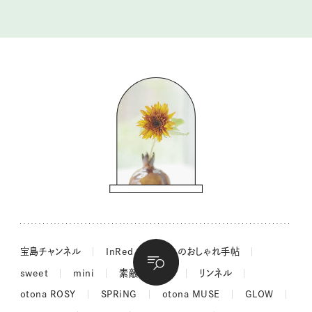
tsukuru & Lin. ツクルアンドリン
kippis（キッピス）
暮らしの時産テクニック
バッグの中身
コウケンテツのヒトワザ巡り
ノーラのフィンランド旅気分
街角ワンデイ
ドーナツハント
吉田羊さんの着物と12のアソビゴコロ
長谷川あかりさんの今週もお疲れ様つまみ
宝島チャンネル
InRed
大人のおしゃれ手帖
sweet
mini
素敵なあの人
リンネル
otona ROSY
SPRiNG
otona MUSE
GLOW