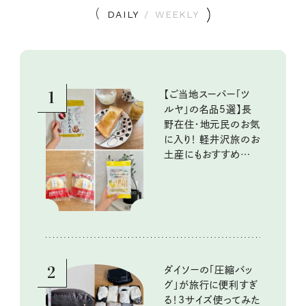
DAILY
/
WEEKLY
1
【ご当地スーパー「ツ
ルヤ」の名品5選】長
野在住・地元民のお気
に入り！ 軽井沢旅のお
土産にもおすすめのお
いしいもの
2
ダイソーの「圧縮バッ
グ」が旅行に便利すぎ
る！3サイズ使ってみた