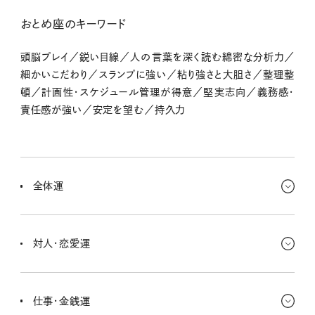
おとめ座のキーワード
頭脳プレイ／鋭い目線／人の言葉を深く読む綿密な分析力／
細かいこだわり／スランプに強い／粘り強さと大胆さ／整理整
頓／計画性・スケジュール管理が得意／堅実志向／義務感・
責任感が強い／安定を望む／持久力
全体運
「ちゃんとしなきゃ」と思う場面がありそうだけど、大丈夫。キミの細や
かさは、ちゃんと誰かの支えになってるのさ。完璧じゃなくていいか
対人・恋愛運
ら、今できることをコツコツ続けてみて。
小さな気配りが、思いがけず大きな信頼につながる週。恋愛は、遠回
りに見えてもじっくり育つときだから焦らずにいこう。手紙やメッセー
仕事・金銭運
ジが、心を近づける鍵になりそう。