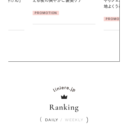
美ケア
やりジェルと出合う。暑い季節に心
る【大人気の
地よくうるおう、軽やかなボディケ
1本で汗ばむ
ア
PROMOTION
PROMOTIO
Ranking
DAILY
/
WEEKLY