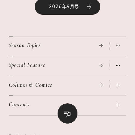
2026年9月号
Season Topics
Special Feature
真夏のひんやりグッズ 2026
大人のリュック探し 2026SS
Column & Comics
ニトリ・イケア・無印良品で賢くおしゃれなインテリア
2026年春夏 トレンドファッションニュース
この春ほしい大人のスニーカー 2026春夏
2026年下半期占い大特集
絶品、お餅レシピ大集合！
Contents
女子旅おすすめスポット 暮らすように心地いいリンネル旅ガイ
ぐれいさん
ド
本当に使える「旅道具」
明日もいい日になりますように
幸せな老後のための リンネルマネー講座
世界のサンタさんに会って来た！
清水みさとの食いしんぼう寄り道サウナ
リンネルおしゃれファッションスナップ
私の住むまち、好きな場所。LOCAL LIFE REPORT
ときめく冬の贈りもの
クグロフの猫
リンネル暮らし部