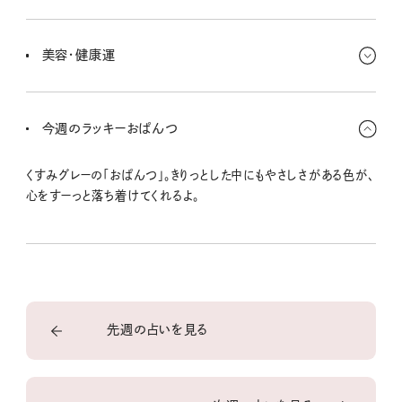
お金の流れを整理したくなるタイミング。家計簿やアプリで見える化
すると、安心感が増して気持ちも軽くなりそう。ちょっと面倒かなと思
美容・健康運
っても、トライしてみて〜。
ついがんばりすぎちゃうんだよね。肌や腸にやさしい食事を心がけ
ると、内側から整ってくる週。麦茶やぬるま湯で、ホッとする時間をつ
今週のラッキーおぱんつ
くってあげて。
くすみグレーの「おぱんつ」。きりっとした中にもやさしさがある色が、
心をすーっと落ち着けてくれるよ。
先週の占いを見る