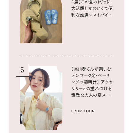
4選】この夏の旅行に
大活躍！ かわいくて便
利な厳選マストバイア
イテム
5
【高山都さんが楽しむ
デンマーク発・ベーリ
ングの腕時計】 アクセ
サリーとの重ねづけも
素敵な大人の夏スタイ
ル３選
PROMOTION