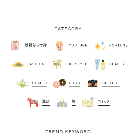
CATEGORY
最新号&付録
YOUTUBE
FORTUNE
FASHION
LIFESTYLE
BEAUTY
HEALTH
FOOD
CULTURE
北欧
旅
コミック
TREND KEYWORD