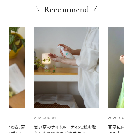
Recommend
2026.06.01
2026.07.24
ィン。私を整
真夏に向けて、ハーブが香るひん
夏の髪と心が