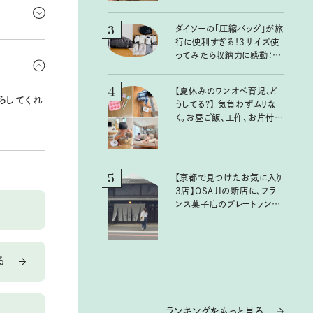
これは必
3
ダイソーの「圧縮バッグ」が旅
行に便利すぎる！3サイズ使
風呂に入っ
ってみたら収納力に感動：
湿より「落
100均クイーン渋谷飛鳥の
『本当にいいもの』第10回③
4
【夏休みのワンオペ育児、ど
らしてくれ
うしてる？】 気負わずムリな
く。お昼ご飯、工作、お片付け
など、親子で一緒に楽しめる
工夫
5
【京都で見つけたお気に入り
3店】OSAJIの新店に、フラ
ンス菓子店のプレートラン
チ……おいしいのんびり街
歩き。
る
ランキングをもっと見る