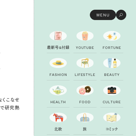
MENU
最
新
号
&
付
録
Y
O
U
T
U
B
E
F
O
R
T
U
N
E
F
A
S
H
I
O
N
L
I
F
E
S
T
Y
L
E
B
E
A
U
T
Y
なくこなせ
H
E
A
L
T
H
F
O
O
D
C
U
L
T
U
R
E
んで研究熱
。
北
欧
旅
コ
ミ
ッ
ク