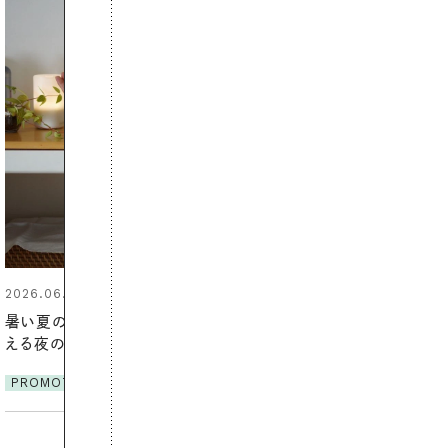
2026.07.24
夏の髪と心が瞬時にリフレッシュ
する【大人気のドライシャンプー】
この1本で汗ばむ季節も一日中心
地よく
PROMOTION