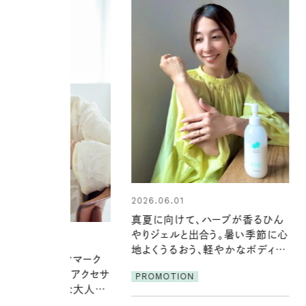
01
2026.06.01
けて、ハーブが香るひん
暑い夏のナイトルーティン。私を整
ルと出合う。暑い季節に心
える夜の爽やかご褒美ケア
るおう、軽やかなボディケ
PROMOTION
ION