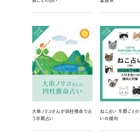
期ごとの占い
星読み
大串ノリコさんが四柱推命で占
ねこ占い 半期ごと
う半期占い
いの傾向