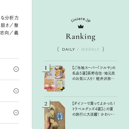
密な分析力
大胆さ／整
実志向／義
Ranking
DAILY
/
WEEKLY
1
【ご当地スーパー「ツルヤ」の
名品5選】長野在住・地元民
のお気に入り！ 軽井沢旅の
ころまで手を
お土産にもおすすめのおい
しいもの
持ち物の見
を目指しす
2
【ダイソーで買ってよかった！
すぎて不
トラベルグッズ4選】この夏
きでもあるか
の旅行に大活躍！ かわいく
落ち着ける
て便利な厳選マストバイア
イテム
、品質や