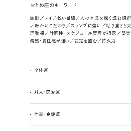
おとめ座のキーワード
頭脳プレイ／鋭い目線／人の言葉を深く読む綿
／細かいこだわり／スランプに強い／粘り強さと
理整頓／計画性・スケジュール管理が得意／堅
務感・責任感が強い／安定を望む／持久力
全体運
「ちゃんとしたい」気持ちがぐぐっと強まって、細かいと
入れたくなる週。部屋の片づけ、スケジュールの調整、
対人・恋愛運
直し…どれも今やるとスムーズに進みそう。ただし完璧
ぎると疲れちゃうから、ほどほどでOK！
繊細さが増すタイミングだけに、相手の言葉の裏を読み
安になったりしがち。でも、受けとり方がやさしくなると
仕事・金銭運
ら、思いやりのやりとりにはぴったり。恋愛では「一緒に
関係」がしっくりくるよ。
日々の出費をしっかり見直すチャンス。節約もいいけれど