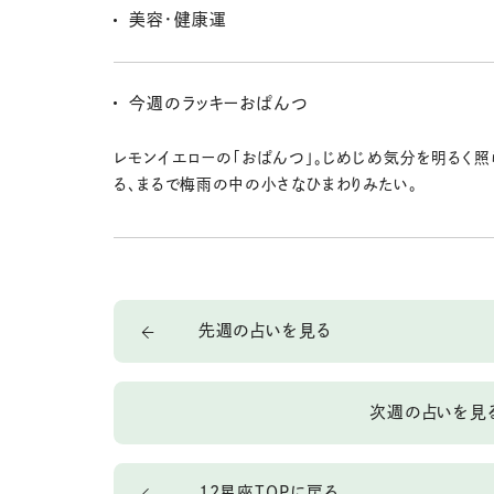
使い心地を大切にする視点も忘れずに。自分にとって「
美容・健康運
要！」と思えるものには、安心して投資して。
湿気や冷えが原因の不調が出やすい時期。ゆったりお
て体を芯から温めるのが回復のカギ。スキンケアは、保
今週のラッキーおぱんつ
とすケア」に注目するとぐんと調子がよくなりそう。
レモンイエローの「おぱんつ」。じめじめ気分を明るく照
る、まるで梅雨の中の小さなひまわりみたい。
先週の占いを見る
次週の占いを見
12星座TOPに戻る