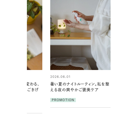
01
2026.07.24
ナイトルーティン。私を整
夏の髪と心が瞬時にリフレッシュ
爽やかご褒美ケア
する【大人気のドライシャンプー】
この1本で汗ばむ季節も一日中心
ION
地よく
PROMOTION