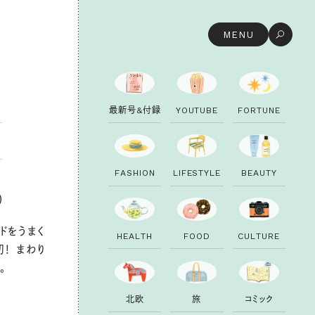
MENU
最
新
号
&
付
録
Y
O
U
T
U
B
E
F
O
R
T
U
N
E
F
A
S
H
I
O
N
L
I
F
E
S
T
Y
L
E
B
E
A
U
T
Y
）
ドをうまく
H
E
A
L
T
H
F
O
O
D
C
U
L
T
U
R
E
！ まわり
。
北
欧
旅
コ
ミ
ッ
ク