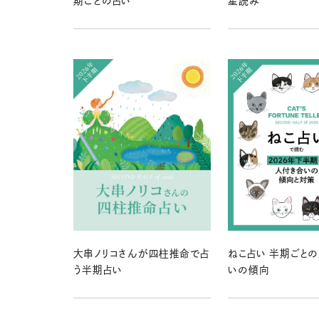
期ごとの占い
星読み
大串ノリコさんが四柱推命で占
ねこ占い 半期ごと
う半期占い
いの傾向