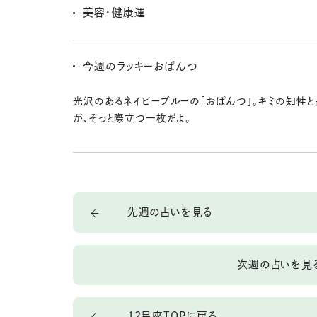
ある出費。ただし見栄の張りすぎには注意して、背伸び
美容・健康運
での選択を。
「見られている意識」が、いい緊張感を生むとき。肌や髪
り手をかけると運気もアップ。外に出るときの香りにもこ
今週のラッキーおぱんつ
て。
光沢のあるネイビーブルーの「おぱんつ」。キミの知性と
が、そっと際立つ一枚だよ。
先週の占いを見る
次週の占いを見
12星座TOPに戻る