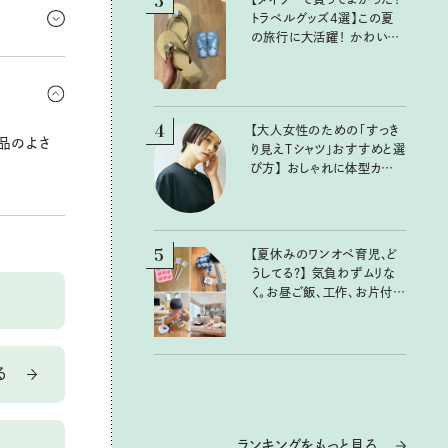
3
しない範囲
トラベルグッズ4選】この夏
の旅行に大活躍！ かわいく
て便利な厳選マストバイア
にいつもよ
イテム
だわってみ
4
【大人女性のための「すっき
品のよさ
り見えTシャツ」おすすめと選
び方】 おしゃれに体型カバー
が叶うTシャツ選びのポイン
トは？
5
【夏休みのワンオペ育児、ど
うしてる？】 気負わずムリな
く。お昼ご飯、工作、お片付け
など、親子で一緒に楽しめる
工夫
る
ランキングをもっと見る