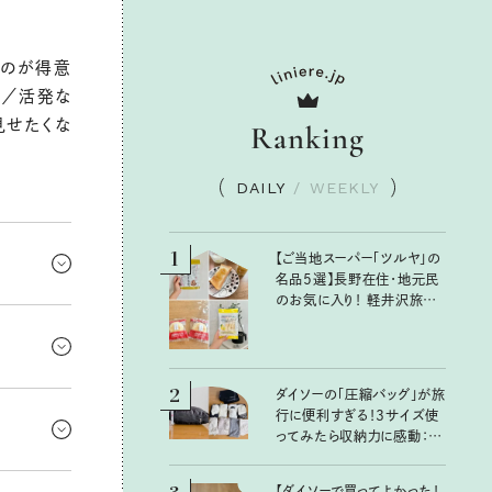
るのが得意
さ／活発な
見せたくな
Ranking
DAILY
/
WEEKLY
1
【ご当地スーパー「ツルヤ」の
名品5選】長野在住・地元民
のお気に入り！ 軽井沢旅の
っぴり緊
お土産にもおすすめのおい
しいもの
役割がまわ
んと応えら
2
ダイソーの「圧縮バッグ」が旅
、自信を持
行に便利すぎる！3サイズ使
かけるよ
ってみたら収納力に感動：
。
100均クイーン渋谷飛鳥の
『本当にいいもの』第10回③
る」意味の
【ダイソーで買ってよかった！