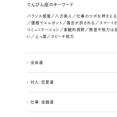
てんびん座のキーワード
バランス感覚／八方美人／仕事のツボを押さえ
／優雅でエレガント／毒舌が許される／スマート
コミュニケーション／客観的視野／熱意や努力は
い／上っ面／スピーチ能力
全体運
ステージがひとつ上がるような感覚がありそうな週。ちょ
張しつつも、誰かに頼られたり、注目されたり、うれしい
対人・恋愛運
ってきそう。プレッシャーもあるけれど、今のキミならきち
れるよ。背筋をしゃんと伸ばして◎。
「人前に立つ」場面や「紹介される」ご縁にツキが。恋も
っているときほどチャンスがやってくるよ。自分から話し
仕事・金銭運
り、相手の反応を引き出す“余裕のある姿勢”が好印象に
交際費がふくらみがち。でもそれは「つながりに投資す