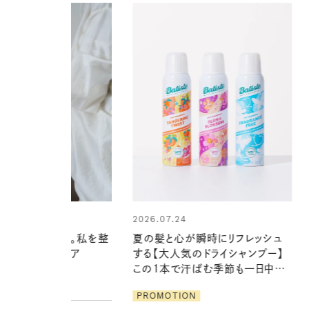
24
心が瞬時にリフレッシュ
気のドライシャンプー】
2026.07.21
で汗ばむ季節も一日中心
【高山都さんが楽しむデンマーク
発・ベーリングの腕時計】 アクセサ
ION
リーとの重ねづけも素敵な大人の