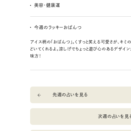
スになるから、「これは気分が上がる！」ってものはメリ
美容・健康運
ね。文房具や小物を買い替えると運気の流れが整うかも
いつものケアをていねいに続けるのがいちばんの美し
でもね、ちょっとした夏らしい変化も吉。髪型を軽くしたり
今週のラッキーおぱんつ
えたりすると、気分も肌ツヤもぐ〜んとアップだよ〜！
アイス柄の「おぱんつ」。くすっと笑える可愛さが、キミ
どいてくれるよ。涼しげでちょっと遊び心のあるデザイ
味方！
先週の占いを見る
次週の占いを見