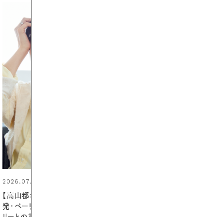
2026.06.01
真夏に向けて、ハーブが香るひん
やりジェルと出合う。暑い季節に心
地よくうるおう、軽やかなボディケ
ア
PROMOTION