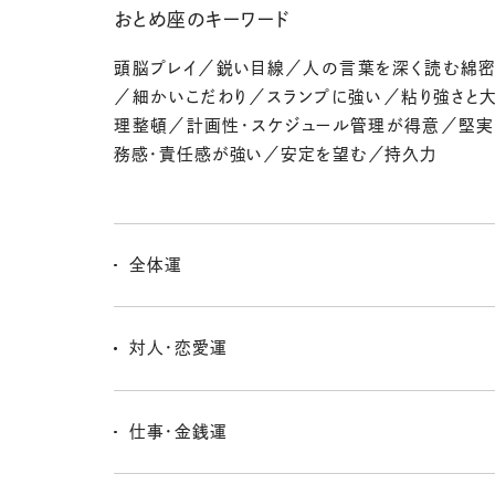
おとめ座のキーワード
頭脳プレイ／鋭い目線／人の言葉を深く読む綿
／細かいこだわり／スランプに強い／粘り強さと
理整頓／計画性・スケジュール管理が得意／堅
務感・責任感が強い／安定を望む／持久力
全体運
あれもこれも気になる…って細かいところに目がいきや
よ〜！でもね、それってキミの才能だから大丈夫。ただし
対人・恋愛運
すぎてクタクタにならないように、自分にも優しさを忘れ
放せるタスクは思い切って誰かに頼ってOK！ 「きっちり
気配り上手なキミに感謝の言葉が届きやすいとき！ ただ
ど、「まあいっか♪」も混ぜて。
ぎて疲れないようにね。シングルは身近な人の中に意
仕事・金銭運
潜んでるかも。カップルはありがとうを伝えるだけでほっ
に♪
プチ節約がうまくいく週だよ〜！ でも、細かく我慢しすぎ