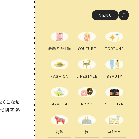
MENU
最
新
号
&
付
録
Y
O
U
T
U
B
E
F
O
R
T
U
N
E
F
A
S
H
I
O
N
L
I
F
E
S
T
Y
L
E
B
E
A
U
T
Y
なくこなせ
H
E
A
L
T
H
F
O
O
D
C
U
L
T
U
R
E
んで研究熱
。
北
欧
旅
コ
ミ
ッ
ク