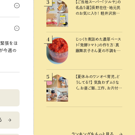
3
【ご当地スーパー「ツルヤ」の
ハリつけて
名品5選】長野在住・地元民
。
のお気に入り！ 軽井沢旅の
お土産にもおすすめのおい
さの近道。
しいもの
、香りを変
4
じっくり煮詰めた濃厚ペース
の緊張をほ
ト「発酵トマト」の作り方：真
ンが今週の
藤舞衣子さん夏の不調を整
えるレシピ
5
【夏休みのワンオペ育児、ど
うしてる？】 気負わずムリな
く。お昼ご飯、工作、お片付け
など、親子で一緒に楽しめる
工夫
る
ランキングをもっと見る