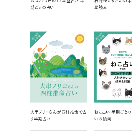
おぱんつ君の12星座占い 半
石井ゆかりさんの半
期ごとの占い
星読み
大串ノリコさんが四柱推命で占
ねこ占い 半期ごと
う半期占い
いの傾向