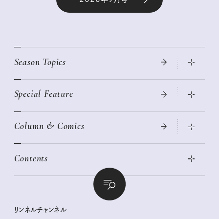
Season Topics
Special Feature
真夏のひんやりグッズ 2026
大人のリュック探し 2026SS
Column & Comics
ニトリ・イケア・無印良品で賢くおしゃれなインテリア
2026年春夏 トレンドファッションニュース
この春ほしい大人のスニーカー 2026春夏
2026年下半期占い大特集
絶品、お餅レシピ大集合！
Contents
女子旅おすすめスポット 暮らすように心地いいリンネル旅ガイ
ぐれいさん
ド
本当に使える「旅道具」
明日もいい日になりますように
幸せな老後のための リンネルマネー講座
世界のサンタさんに会って来た！
清水みさとの食いしんぼう寄り道サウナ
リンネルおしゃれファッションスナップ
私の住むまち、好きな場所。LOCAL LIFE REPORT
ときめく冬の贈りもの
クグロフの猫
リンネル暮らし部
リンネルチャンネル
リンネル 暮らしの道具大賞
クラフトビール案内
中沢元紀の板前さん入門