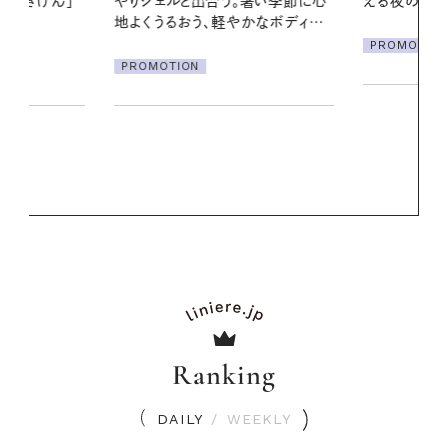
暑い季節に心
える夜の爽やかご褒美ケア
る【大人気の
かなボディケ
1本で汗ばむ
PROMOTION
PROMOTIO
Ranking
DAILY
/
WEEKLY