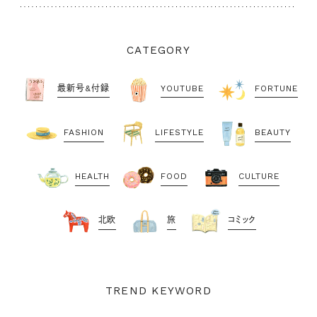
CATEGORY
最新号&付録
YOUTUBE
FORTUNE
FASHION
LIFESTYLE
BEAUTY
HEALTH
FOOD
CULTURE
北欧
旅
コミック
TREND KEYWORD