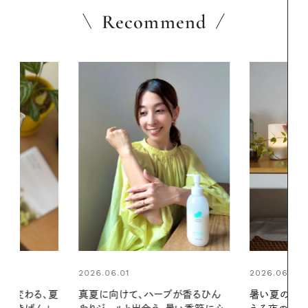
Recommend
2026.06.01
2026.07.24
ブが香るひん
暑い夏のナイトルーティン。私を整
夏の髪と心が