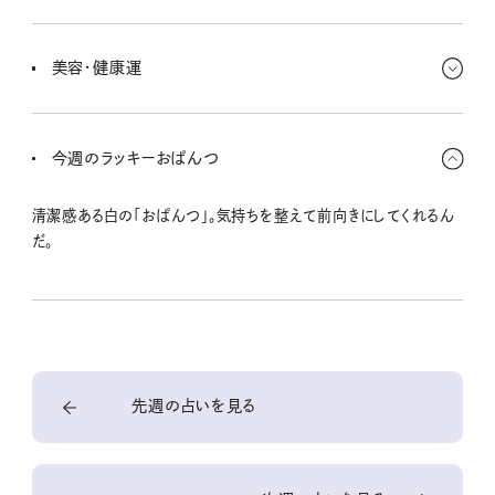
カップルは支え合う姿勢で絆が強まるのさ。
お金に関しては堅実な判断ができるとき。日々の支出を整えること
で、長期的な安心につながるよ。仕事や学びに関する投資は成果が
美容・健康運
期待できるし、生活の質を上げる小さな買い物も運気アップに。
疲れをため込みやすい時期だから、無理は禁物。こまめな休憩や軽
いストレッチを取り入れると調子が戻りやすいよ。美容は基本のケ
今週のラッキーおぱんつ
アを大切にすることで、シンプルでも健やかな美しさが引き出せると
きさ。
清潔感ある白の「おぱんつ」。気持ちを整えて前向きにしてくれるん
だ。
先週の占いを見る