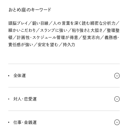
おとめ座のキーワード
頭脳プレイ／鋭い目線／人の言葉を深く読む綿密な分析力／
細かいこだわり／スランプに強い／粘り強さと大胆さ／整理整
頓／計画性・スケジュール管理が得意／堅実志向／義務感・
責任感が強い／安定を望む／持久力
全体運
自分の出番が増えて、活躍できる場面が多くなりそう。細かい気配り
や分析力が光って、周囲からの信頼も厚くなるよ。やることが増えて
対人・恋愛運
忙しいけれど、丁寧に取り組むほど後々の成果につながる週。
人とのやりとりで頼りにされやすいとき。あなたの誠実さや細やかさ
が魅力となり、周囲から好印象を得られるよ。恋愛では相手のことを
仕事・金銭運
思いやる言葉が心に響くとき。シングルは相談ごとから縁が生まれ、