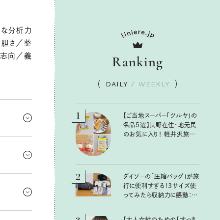
密な分析力
大胆さ／整
実志向／義
Ranking
DAILY
/
WEEKLY
1
【ご当地スーパー「ツルヤ」の
名品5選】長野在住・地元民
のお気に入り！ 軽井沢旅の
い作業や
お土産にもおすすめのおい
しいもの
とのやりと
頼が増し
2
ダイソーの「圧縮バッグ」が旅
シングル
行に便利すぎる！3サイズ使
るかも。
ってみたら収納力に感動：
さらに深ま
100均クイーン渋谷飛鳥の
『本当にいいもの』第10回③
見極める
【大人女性のための「すっき