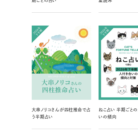
期ごとの占い
星読み
大串ノリコさんが四柱推命で占
ねこ占い 半期ごと
う半期占い
いの傾向