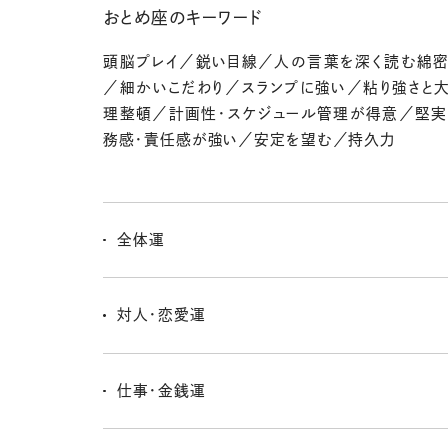
おとめ座のキーワード
頭脳プレイ／鋭い目線／人の言葉を深く読む綿
／細かいこだわり／スランプに強い／粘り強さと
理整頓／計画性・スケジュール管理が得意／堅
務感・責任感が強い／安定を望む／持久力
全体運
日常や仕事の場面に追い風が吹く一週間。前半は細か
調整がスムーズに進み、達成感を味わえそう。後半は人
対人・恋愛運
りで心が揺れることもあるけれど、冷静に対応すれば信
ていくよ。自分のリズムを守ることが安心感につながる。
控えめなやさしさや誠実な態度が相手の心に響くとき。
は仕事や学びの場で、真面目さに惹かれるご縁が芽生え
仕事・金銭運
カップルは一緒に生活の工夫を楽しむと、二人の絆が
るよ。
整理整頓や計画的な出費がツキを呼ぶ。必要なものを