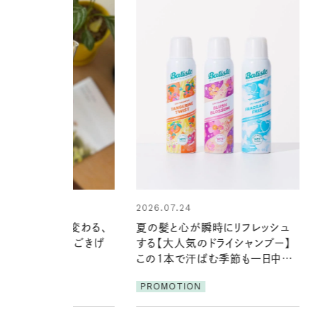
24
2026.06.01
心が瞬時にリフレッシュ
真夏に向けて、ハーブが香るひん
気のドライシャンプー】
やりジェルと出合う。暑い季節に心
で汗ばむ季節も一日中心
地よくうるおう、軽やかなボディケ
ア
ION
PROMOTION