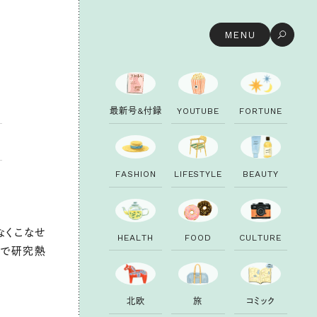
MENU
最
新
号
&
付
録
Y
O
U
T
U
B
E
F
O
R
T
U
N
E
F
A
S
H
I
O
N
L
I
F
E
S
T
Y
L
E
B
E
A
U
T
Y
なくこなせ
H
E
A
L
T
H
F
O
O
D
C
U
L
T
U
R
E
んで研究熱
。
北
欧
旅
コ
ミ
ッ
ク