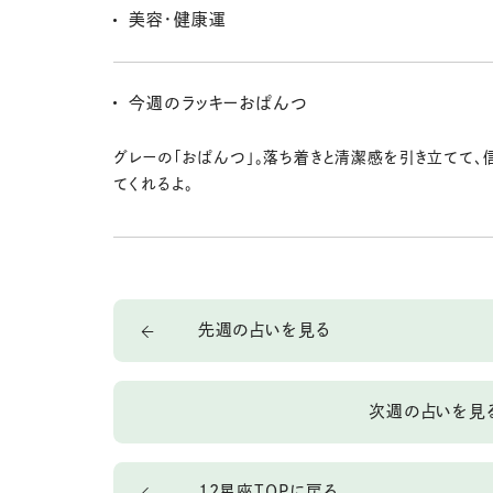
力が働くから、買い替えや修理に適した時期。無駄遣い
美容・健康運
減り、堅実な流れが安定をもたらす。
体調は安定しやすいけれど、疲れをため込みやすいの
則正しい生活と軽い運動を心がけて。肌や髪のケアは
今週のラッキーおぱんつ
戻すと効果的。
グレーの「おぱんつ」。落ち着きと清潔感を引き立てて、
てくれるよ。
先週の占いを見る
次週の占いを見
12星座TOPに戻る