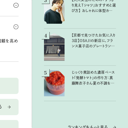
3
は自然と
り見えTシャツ」おすすめと選
び方】 おしゃれに体型カバー
が叶うTシャツ選びのポイン
で注意。規
トは？
シンプルに
4
【京都で見つけたお気に入り
信頼を高め
3店】OSAJIの新店に、フラ
ンス菓子店のプレートラン
チ……おいしいのんびり街
歩き。
5
じっくり煮詰めた濃厚ペース
ト「発酵トマト」の作り方：真
藤舞衣子さん夏の不調を整
えるレシピ
る
ランキングをもっと見る