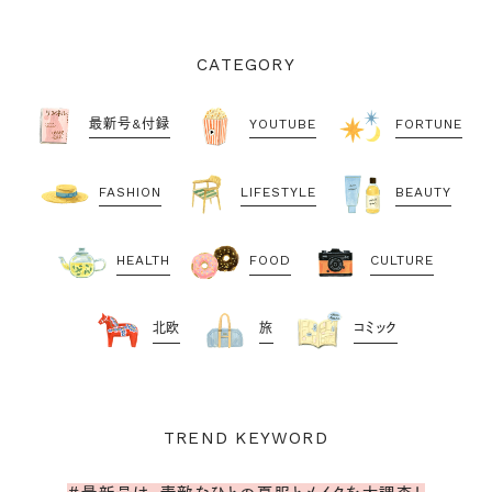
CATEGORY
最新号&付録
YOUTUBE
FORTUNE
FASHION
LIFESTYLE
BEAUTY
HEALTH
FOOD
CULTURE
北欧
旅
コミック
TREND KEYWORD