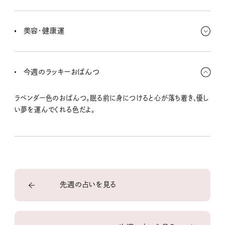
手に惹かれやすい時期だよ。
アイデアに恵まれる週。創造的なことや、感性を生かす仕事で評価
を得られそう。焦らず、ひとつひとつ形にしていくことがポイント。お
美容・健康運
金は出入りが多めだけど、喜びのために使う分にはOK。心が豊かに
なる選択をしてね。
睡眠の質を整えると運気が上がるよ。夜はスマホを早めに置いて、
ゆっくりお風呂に浸かるのが◎。肌の調子が整って、翌朝の顔つきも
今週のラッキーおぱんつ
明るくなるよ。
ラベンダー色のおぱんつ。眠る前に身につけると心が落ち着き、優し
い夢を運んでくれる色だよ。
先週の占いを見る