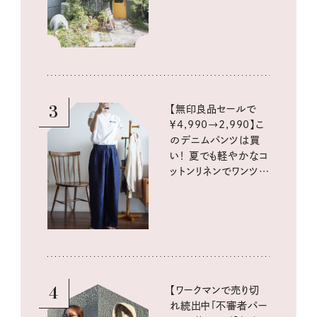
3
【無印良品セールで
￥4,990→2,990】こ
のデニムパンツは買
い！ 夏でも軽やかなコ
ットンリネンでワンツー
コーデに大活躍！
4
【ワークマンで売り切
れ続出中「不審者パー