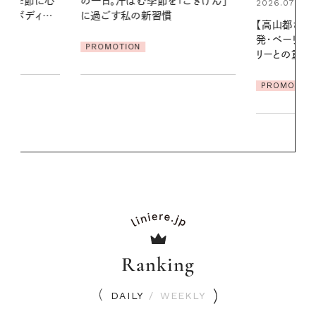
「ごきげん」
える夜の爽
2026.07.21
【高山都さんが楽しむデンマーク
PROMOTIO
発・ベーリングの腕時計】 アクセサ
リーとの重ねづけも素敵な大人の
夏スタイル３選
PROMOTION
Ranking
DAILY
/
WEEKLY