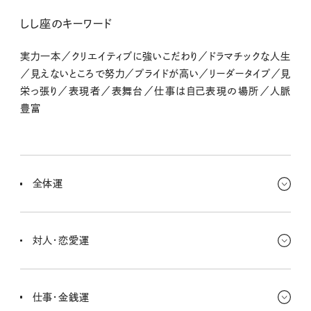
しし座のキーワード
実力一本／クリエイティブに強いこだわり／ドラマチックな人生
／見えないところで努力／プライドが高い／リーダータイプ／見
栄っ張り／表現者／表舞台／仕事は自己表現の場所／人脈
豊富
全体運
心の奥にあった迷いがゆっくり溶けていく週だよ。今のキミは、自分
の感情をちゃんと見つめて整理できるタイミング。無理に明るくふる
対人・恋愛運
まわなくても大丈夫。家での時間や信頼できる人との会話が、心をあ
たためてくれるよ。週の後半には、久しぶりにやりたいことが見つか
恋は穏やかで、どこか懐かしい雰囲気。昔の友達やかつての知り合
って、やる気が戻ってくる予感も。
いと再会するかも。恋人がいるキミは、素直な気持ちを伝えることで
仕事・金銭運
より深く理解し合えそう。シングルは、家庭的なぬくもりを感じる相