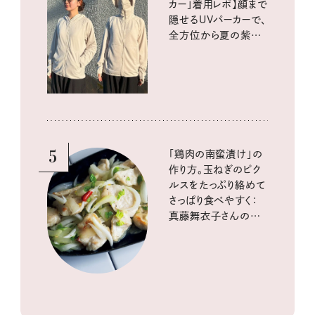
カー」着用レポ】顔まで
隠せるUVパーカーで、
全方位から夏の紫外
線をブロック
5
「鶏肉の南蛮漬け」の
作り方。玉ねぎのピク
ルスをたっぷり絡めて
さっぱり食べやすく：
真藤舞衣子さんの発
酵と酸味レシピ