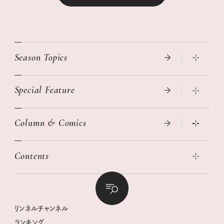
Season Topics
Special Feature
真夏のひんやりグッズ 2026
大人のリュック探し 2026SS
Column & Comics
ニトリ・イケア・無印良品で賢くおしゃれなインテリア
2026年春夏 トレンドファッションニュース
この春ほしい大人のスニーカー 2026春夏
2026年下半期占い大特集
絶品、お餅レシピ大集合！
Contents
女子旅おすすめスポット 暮らすように心地いいリンネル旅ガイ
ぐれいさん
ド
本当に使える「旅道具」
明日もいい日になりますように
幸せな老後のための リンネルマネー講座
世界のサンタさんに会って来た！
清水みさとの食いしんぼう寄り道サウナ
リンネルおしゃれファッションスナップ
私の住むまち、好きな場所。LOCAL LIFE REPORT
ときめく冬の贈りもの
クグロフの猫
リンネル暮らし部
リンネルチャンネル
リンネル 暮らしの道具大賞
クラフトビール案内
中沢元紀の板前さん入門
リンネルチャンネル
ランキング