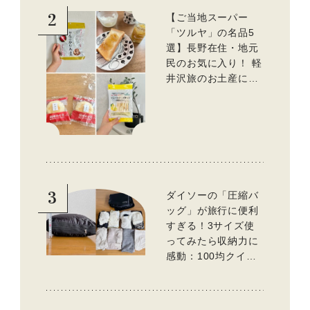
2
【ご当地スーパー
「ツルヤ」の名品5
選】長野在住・地元
民のお気に入り！ 軽
井沢旅のお土産にも
おすすめのおいしい
もの
3
ダイソーの「圧縮バ
ッグ」が旅行に便利
すぎる！3サイズ使
ってみたら収納力に
感動：100均クイー
ン渋谷飛鳥の『本当
にいいもの』第10回
③