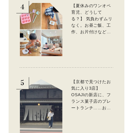
4
【夏休みのワンオペ
育児、どうして
る？】 気負わずムリ
なく。お昼ご飯、工
作、お片付けなど、
親子で一緒に楽しめ
る工夫
5
【京都で見つけたお
気に入り3店】
OSAJIの新店に、フ
ランス菓子店のプレ
ートランチ……おい
しいのんびり街歩
き。