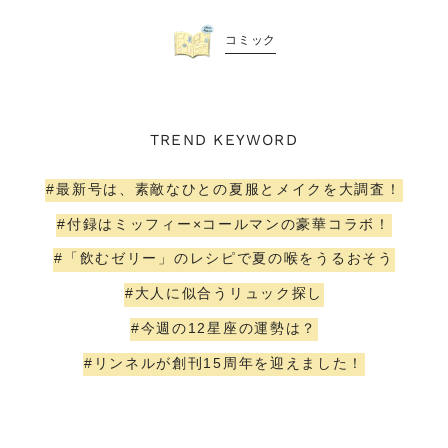
コミック
TREND KEYWORD
#最新号は、素敵なひとの夏服とメイクを大調査！
#付録はミッフィー×コールマンの豪華コラボ！
#「飲むゼリー」のレシピで夏の喉をうるおそう
#大人に似合うリュック探し
#今週の12星座の運勢は？
#リンネルが創刊15周年を迎えました！