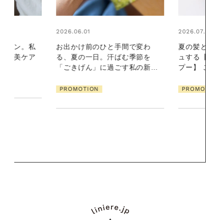
2026.07.24
間で変わ
夏の髪と心が瞬時にリフレッシ
む季節を
ュする【大人気のドライシャン
2026.07.21
す私の新習
プー】 この1本で汗ばむ季節も
【高山都さ
一日中心地よく
ク発・ベーリ
PROMOTION
クセサリー
な大人の夏
PROMOTIO